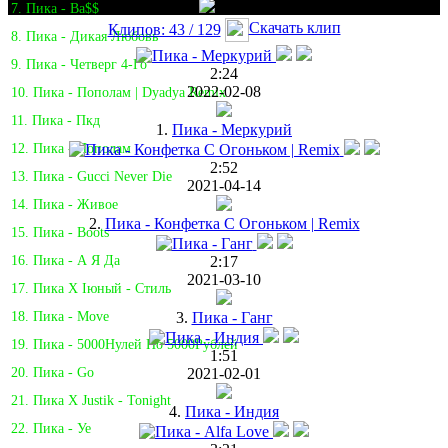
7. Пика - Ba$$
Скачать клип
Клипов: 43 / 129
8. Пика - Дикая Любовь
9. Пика - Четверг 4-Го
2:24
2022-02-08
10. Пика - Пополам | Dyadya Remix
11. Пика - Пкд
1.
Пика - Меркурий
12. Пика - Пополам
2:52
13. Пика - Gucci Never Die
2021-04-14
14. Пика - Живое
2.
Пика - Конфетка С Огоньком | Remix
15. Пика - Boots
2:17
16. Пика - А Я Да
2021-03-10
17. Пика Х Iюный - Стиль
3.
Пика - Ганг
18. Пика - Move
19. Пика - 5000Нулей По 5000Рублей
1:51
2021-02-01
20. Пика - Go
21. Пика X Justik - Tonight
4.
Пика - Индия
22. Пика - Уе