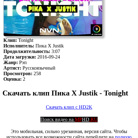
Клип:
Tonight
Исполнитель:
Пика X Justik
Продолжительность:
3:07
Дата загрузки:
2016-09-24
Жанр:
Рэп
Артист:
Русскоязычный
Просмотров:
258
Оценка:
2
Скачать клип Пика X Justik - Tonight
Скачать клип с HD2K
Поиск видео на
MP
HD
.RU
Это мобильная, сильно урезанная, версия сайта. Чтобы
использовать все возможности сайта перейдите на
полную