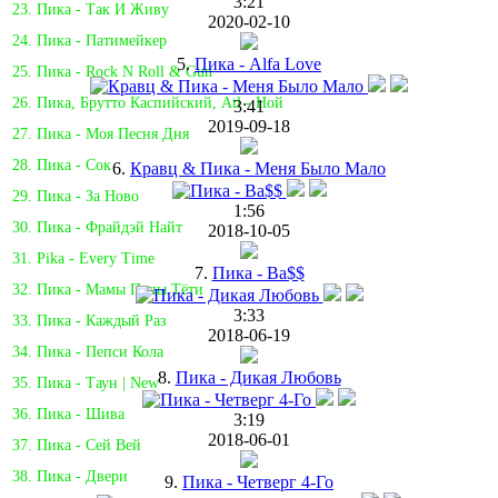
3:21
23. Пика - Так И Живу
2020-02-10
24. Пика - Патимейкер
5.
Пика - Alfa Love
25. Пика - Rock N Roll & Gun
26. Пика, Брутто Каспийский, Atl - Ной
3:41
2019-09-18
27. Пика - Моя Песня Дня
28. Пика - Сок
6.
Кравц & Пика - Меня Было Мало
29. Пика - За Ново
1:56
30. Пика - Фрайдэй Найт
2018-10-05
31. Pika - Every Time
7.
Пика - Ba$$
32. Пика - Мамы Папы Тёти
3:33
33. Пика - Каждый Раз
2018-06-19
34. Пика - Пепси Кола
8.
Пика - Дикая Любовь
35. Пика - Таун | New
36. Пика - Шива
3:19
2018-06-01
37. Пика - Сей Вей
38. Пика - Двери
9.
Пика - Четверг 4-Го