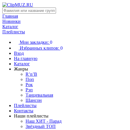
Главная
Новинки
Каталог
Плейлисты
Мои закладки:
0
Избранных клипов:
0
Вход
На главную
Каталог
Жанры
R’n’B
Поп
Рок
Рэп
Танцевальная
Шансон
Плейлисты
Контакты
Наши плейлисты
Наш ХИТ - Парад
Звёздный ТОП