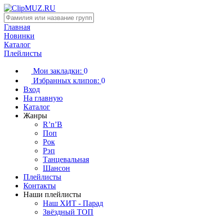
Главная
Новинки
Каталог
Плейлисты
Мои закладки:
0
Избранных клипов:
0
Вход
На главную
Каталог
Жанры
R’n’B
Поп
Рок
Рэп
Танцевальная
Шансон
Плейлисты
Контакты
Наши плейлисты
Наш ХИТ - Парад
Звёздный ТОП