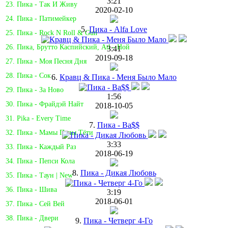
3:21
23. Пика - Так И Живу
2020-02-10
24. Пика - Патимейкер
5.
Пика - Alfa Love
25. Пика - Rock N Roll & Gun
26. Пика, Брутто Каспийский, Atl - Ной
3:41
2019-09-18
27. Пика - Моя Песня Дня
28. Пика - Сок
6.
Кравц & Пика - Меня Было Мало
29. Пика - За Ново
1:56
30. Пика - Фрайдэй Найт
2018-10-05
31. Pika - Every Time
7.
Пика - Ba$$
32. Пика - Мамы Папы Тёти
3:33
33. Пика - Каждый Раз
2018-06-19
34. Пика - Пепси Кола
8.
Пика - Дикая Любовь
35. Пика - Таун | New
36. Пика - Шива
3:19
2018-06-01
37. Пика - Сей Вей
38. Пика - Двери
9.
Пика - Четверг 4-Го