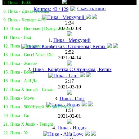
7. Пика - Ba$$
Скачать клип
Клипов: 43 / 129
8. Пика - Дикая Любовь
9. Пика - Четверг 4-Го
2:24
2022-02-08
10. Пика - Пополам | Dyadya Remix
11. Пика - Пкд
1.
Пика - Меркурий
12. Пика - Пополам
2:52
13. Пика - Gucci Never Die
2021-04-14
14. Пика - Живое
2.
Пика - Конфетка С Огоньком | Remix
15. Пика - Boots
2:17
16. Пика - А Я Да
2021-03-10
17. Пика Х Iюный - Стиль
3.
Пика - Ганг
18. Пика - Move
19. Пика - 5000Нулей По 5000Рублей
1:51
2021-02-01
20. Пика - Go
21. Пика X Justik - Tonight
4.
Пика - Индия
22. Пика - Уе