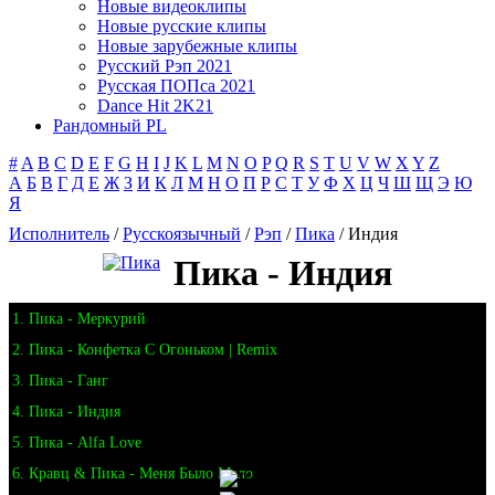
Новые видеоклипы
Новые русские клипы
Новые зарубежные клипы
Русский Рэп 2021
Русская ПОПса 2021
Dance Hit 2K21
Рандомный PL
#
A
B
C
D
E
F
G
H
I
J
K
L
M
N
O
P
Q
R
S
T
U
V
W
X
Y
Z
А
Б
В
Г
Д
Е
Ж
З
И
К
Л
М
Н
О
П
Р
С
Т
У
Ф
Х
Ц
Ч
Ш
Щ
Э
Ю
Я
Исполнитель
/
Русскоязычный
/
Рэп
/
Пика
/ Индия
Пика - Индия
1. Пика - Меркурий
2. Пика - Конфетка С Огоньком | Remix
3. Пика - Ганг
4. Пика - Индия
5. Пика - Alfa Love
6. Кравц & Пика - Меня Было Мало