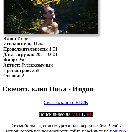
Клип:
Индия
Исполнитель:
Пика
Продолжительность:
1:51
Дата загрузки:
2021-02-01
Жанр:
Рэп
Артист:
Русскоязычный
Просмотров:
258
Оценка:
2
Скачать клип Пика - Индия
Скачать клип с HD2K
Поиск видео на
MP
HD
.RU
Это мобильная, сильно урезанная, версия сайта. Чтобы
использовать все возможности сайта перейдите на
полную