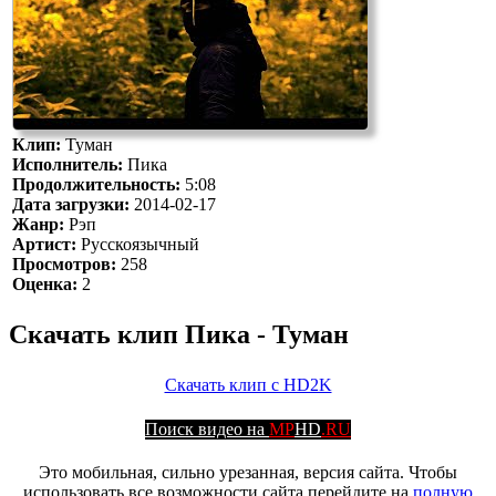
Клип:
Туман
Исполнитель:
Пика
Продолжительность:
5:08
Дата загрузки:
2014-02-17
Жанр:
Рэп
Артист:
Русскоязычный
Просмотров:
258
Оценка:
2
Скачать клип Пика - Туман
Скачать клип с HD2K
Поиск видео на
MP
HD
.RU
Это мобильная, сильно урезанная, версия сайта. Чтобы
использовать все возможности сайта перейдите на
полную