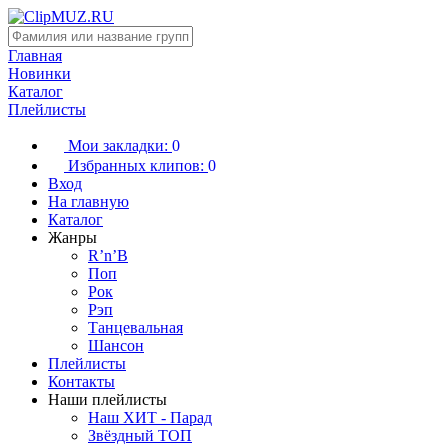
Главная
Новинки
Каталог
Плейлисты
Мои закладки:
0
Избранных клипов:
0
Вход
На главную
Каталог
Жанры
R’n’B
Поп
Рок
Рэп
Танцевальная
Шансон
Плейлисты
Контакты
Наши плейлисты
Наш ХИТ - Парад
Звёздный ТОП