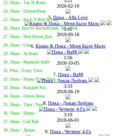
3:21
23. Пика - Так И Живу
2020-02-10
24. Пика - Патимейкер
5.
Пика - Alfa Love
25. Пика - Rock N Roll & Gun
26. Пика, Брутто Каспийский, Atl - Ной
3:41
2019-09-18
27. Пика - Моя Песня Дня
28. Пика - Сок
6.
Кравц & Пика - Меня Было Мало
29. Пика - За Ново
1:56
30. Пика - Фрайдэй Найт
2018-10-05
31. Pika - Every Time
7.
Пика - Ba$$
32. Пика - Мамы Папы Тёти
3:33
33. Пика - Каждый Раз
2018-06-19
34. Пика - Пепси Кола
8.
Пика - Дикая Любовь
35. Пика - Таун | New
36. Пика - Шива
3:19
2018-06-01
37. Пика - Сей Вей
38. Пика - Двери
9.
Пика - Четверг 4-Го