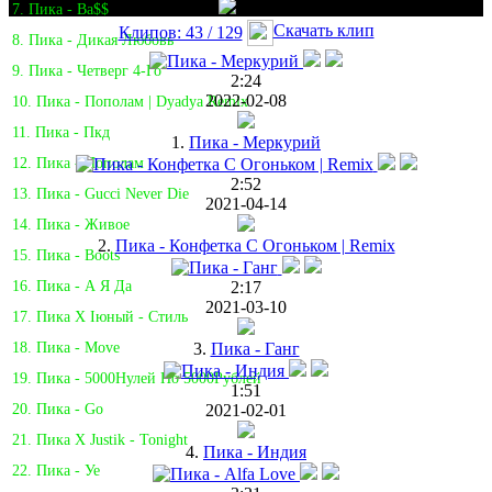
7. Пика - Ba$$
Скачать клип
Клипов: 43 / 129
8. Пика - Дикая Любовь
9. Пика - Четверг 4-Го
2:24
2022-02-08
10. Пика - Пополам | Dyadya Remix
11. Пика - Пкд
1.
Пика - Меркурий
12. Пика - Пополам
2:52
13. Пика - Gucci Never Die
2021-04-14
14. Пика - Живое
2.
Пика - Конфетка С Огоньком | Remix
15. Пика - Boots
2:17
16. Пика - А Я Да
2021-03-10
17. Пика Х Iюный - Стиль
3.
Пика - Ганг
18. Пика - Move
19. Пика - 5000Нулей По 5000Рублей
1:51
2021-02-01
20. Пика - Go
21. Пика X Justik - Tonight
4.
Пика - Индия
22. Пика - Уе