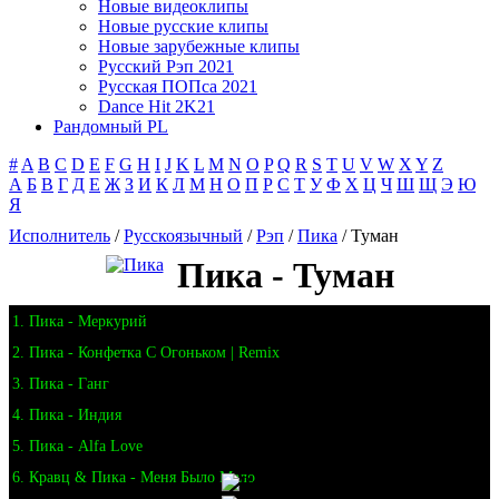
Новые видеоклипы
Новые русские клипы
Новые зарубежные клипы
Русский Рэп 2021
Русская ПОПса 2021
Dance Hit 2K21
Рандомный PL
#
A
B
C
D
E
F
G
H
I
J
K
L
M
N
O
P
Q
R
S
T
U
V
W
X
Y
Z
А
Б
В
Г
Д
Е
Ж
З
И
К
Л
М
Н
О
П
Р
С
Т
У
Ф
Х
Ц
Ч
Ш
Щ
Э
Ю
Я
Исполнитель
/
Русскоязычный
/
Рэп
/
Пика
/ Туман
Пика - Туман
1. Пика - Меркурий
2. Пика - Конфетка С Огоньком | Remix
3. Пика - Ганг
4. Пика - Индия
5. Пика - Alfa Love
6. Кравц & Пика - Меня Было Мало