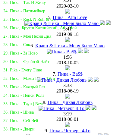
3:21
23. Пика - Так И Живу
2020-02-10
24. Пика - Патимейкер
5.
Пика - Alfa Love
25. Пика - Rock N Roll & Gun
26. Пика, Брутто Каспийский, Atl - Ной
3:41
2019-09-18
27. Пика - Моя Песня Дня
28. Пика - Сок
6.
Кравц & Пика - Меня Было Мало
29. Пика - За Ново
1:56
30. Пика - Фрайдэй Найт
2018-10-05
31. Pika - Every Time
7.
Пика - Ba$$
32. Пика - Мамы Папы Тёти
3:33
33. Пика - Каждый Раз
2018-06-19
34. Пика - Пепси Кола
8.
Пика - Дикая Любовь
35. Пика - Таун | New
36. Пика - Шива
3:19
2018-06-01
37. Пика - Сей Вей
38. Пика - Двери
9.
Пика - Четверг 4-Го