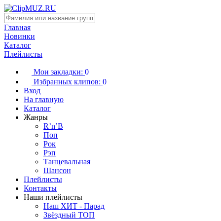
Главная
Новинки
Каталог
Плейлисты
Мои закладки:
0
Избранных клипов:
0
Вход
На главную
Каталог
Жанры
R’n’B
Поп
Рок
Рэп
Танцевальная
Шансон
Плейлисты
Контакты
Наши плейлисты
Наш ХИТ - Парад
Звёздный ТОП