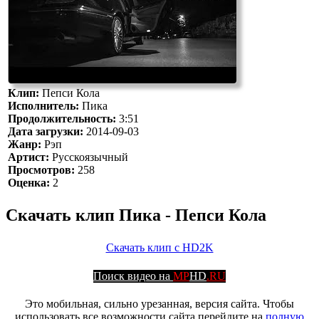
Клип:
Пепси Кола
Исполнитель:
Пика
Продолжительность:
3:51
Дата загрузки:
2014-09-03
Жанр:
Рэп
Артист:
Русскоязычный
Просмотров:
258
Оценка:
2
Скачать клип Пика - Пепси Кола
Скачать клип с HD2K
Поиск видео на
MP
HD
.RU
Это мобильная, сильно урезанная, версия сайта. Чтобы
использовать все возможности сайта перейдите на
полную