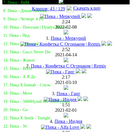
7. Пика - Ba$$
Скачать клип
Клипов: 43 / 129
8. Пика - Дикая Любовь
9. Пика - Четверг 4-Го
2:24
2022-02-08
10. Пика - Пополам | Dyadya Remix
11. Пика - Пкд
1.
Пика - Меркурий
12. Пика - Пополам
2:52
13. Пика - Gucci Never Die
2021-04-14
14. Пика - Живое
2.
Пика - Конфетка С Огоньком | Remix
15. Пика - Boots
2:17
16. Пика - А Я Да
2021-03-10
17. Пика Х Iюный - Стиль
3.
Пика - Ганг
18. Пика - Move
19. Пика - 5000Нулей По 5000Рублей
1:51
2021-02-01
20. Пика - Go
21. Пика X Justik - Tonight
4.
Пика - Индия
22. Пика - Уе