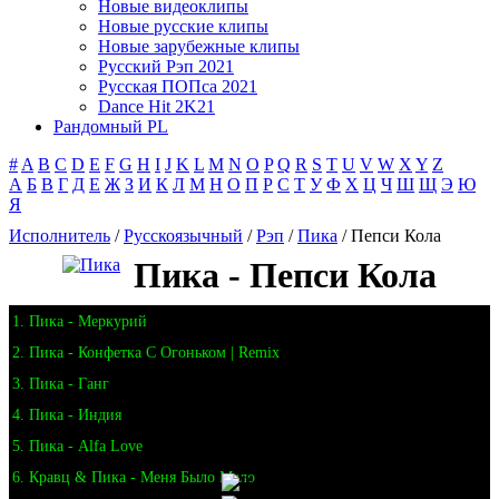
Новые видеоклипы
Новые русские клипы
Новые зарубежные клипы
Русский Рэп 2021
Русская ПОПса 2021
Dance Hit 2K21
Рандомный PL
#
A
B
C
D
E
F
G
H
I
J
K
L
M
N
O
P
Q
R
S
T
U
V
W
X
Y
Z
А
Б
В
Г
Д
Е
Ж
З
И
К
Л
М
Н
О
П
Р
С
Т
У
Ф
Х
Ц
Ч
Ш
Щ
Э
Ю
Я
Исполнитель
/
Русскоязычный
/
Рэп
/
Пика
/ Пепси Кола
Пика - Пепси Кола
1. Пика - Меркурий
2. Пика - Конфетка С Огоньком | Remix
3. Пика - Ганг
4. Пика - Индия
5. Пика - Alfa Love
6. Кравц & Пика - Меня Было Мало