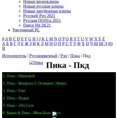
Новые видеоклипы
Новые русские клипы
Новые зарубежные клипы
Русский Рэп 2021
Русская ПОПса 2021
Dance Hit 2K21
Рандомный PL
#
A
B
C
D
E
F
G
H
I
J
K
L
M
N
O
P
Q
R
S
T
U
V
W
X
Y
Z
А
Б
В
Г
Д
Е
Ж
З
И
К
Л
М
Н
О
П
Р
С
Т
У
Ф
Х
Ц
Ч
Ш
Щ
Э
Ю
Я
Исполнитель
/
Русскоязычный
/
Рэп
/
Пика
/ Пкд
Пика - Пкд
1. Пика - Меркурий
2. Пика - Конфетка С Огоньком | Remix
3. Пика - Ганг
4. Пика - Индия
5. Пика - Alfa Love
6. Кравц & Пика - Меня Было Мало