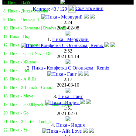
7. Пика - Ba$$
Скачать клип
Клипов: 43 / 129
8. Пика - Дикая Любовь
9. Пика - Четверг 4-Го
2:24
2022-02-08
10. Пика - Пополам | Dyadya Remix
11. Пика - Пкд
1.
Пика - Меркурий
12. Пика - Пополам
2:52
13. Пика - Gucci Never Die
2021-04-14
14. Пика - Живое
2.
Пика - Конфетка С Огоньком | Remix
15. Пика - Boots
2:17
16. Пика - А Я Да
2021-03-10
17. Пика Х Iюный - Стиль
3.
Пика - Ганг
18. Пика - Move
19. Пика - 5000Нулей По 5000Рублей
1:51
2021-02-01
20. Пика - Go
21. Пика X Justik - Tonight
4.
Пика - Индия
22. Пика - Уе