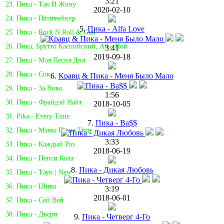
3:21
23. Пика - Так И Живу
2020-02-10
24. Пика - Патимейкер
5.
Пика - Alfa Love
25. Пика - Rock N Roll & Gun
26. Пика, Брутто Каспийский, Atl - Ной
3:41
2019-09-18
27. Пика - Моя Песня Дня
28. Пика - Сок
6.
Кравц & Пика - Меня Было Мало
29. Пика - За Ново
1:56
30. Пика - Фрайдэй Найт
2018-10-05
31. Pika - Every Time
7.
Пика - Ba$$
32. Пика - Мамы Папы Тёти
3:33
33. Пика - Каждый Раз
2018-06-19
34. Пика - Пепси Кола
8.
Пика - Дикая Любовь
35. Пика - Таун | New
36. Пика - Шива
3:19
2018-06-01
37. Пика - Сей Вей
38. Пика - Двери
9.
Пика - Четверг 4-Го