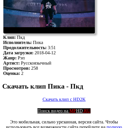
Клип:
Пкд
Исполнитель:
Пика
Продолжительность:
3:51
Дата загрузки:
2018-04-12
Жанр:
Рэп
Артист:
Русскоязычный
Просмотров:
258
Оценка:
2
Скачать клип Пика - Пкд
Скачать клип с HD2K
Поиск видео на
MP
HD
.RU
Это мобильная, сильно урезанная, версия сайта. Чтобы
использовать все возможности сайта перейдите на
полную