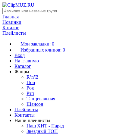
Главная
Новинки
Каталог
Плейлисты
Мои закладки:
0
Избранных клипов:
0
Вход
На главную
Каталог
Жанры
R’n’B
Поп
Рок
Рэп
Танцевальная
Шансон
Плейлисты
Контакты
Наши плейлисты
Наш ХИТ - Парад
Звёздный ТОП