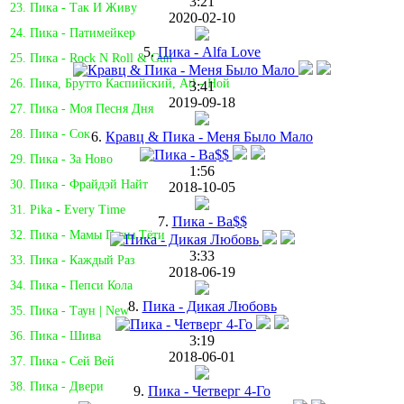
3:21
23. Пика - Так И Живу
2020-02-10
24. Пика - Патимейкер
5.
Пика - Alfa Love
25. Пика - Rock N Roll & Gun
26. Пика, Брутто Каспийский, Atl - Ной
3:41
2019-09-18
27. Пика - Моя Песня Дня
28. Пика - Сок
6.
Кравц & Пика - Меня Было Мало
29. Пика - За Ново
1:56
30. Пика - Фрайдэй Найт
2018-10-05
31. Pika - Every Time
7.
Пика - Ba$$
32. Пика - Мамы Папы Тёти
3:33
33. Пика - Каждый Раз
2018-06-19
34. Пика - Пепси Кола
8.
Пика - Дикая Любовь
35. Пика - Таун | New
36. Пика - Шива
3:19
2018-06-01
37. Пика - Сей Вей
38. Пика - Двери
9.
Пика - Четверг 4-Го