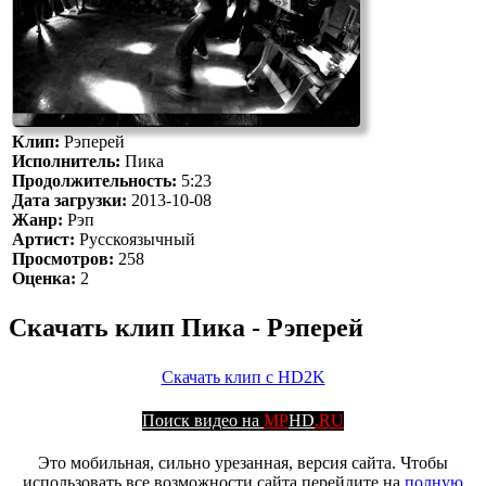
Клип:
Рэперей
Исполнитель:
Пика
Продолжительность:
5:23
Дата загрузки:
2013-10-08
Жанр:
Рэп
Артист:
Русскоязычный
Просмотров:
258
Оценка:
2
Скачать клип Пика - Рэперей
Скачать клип с HD2K
Поиск видео на
MP
HD
.RU
Это мобильная, сильно урезанная, версия сайта. Чтобы
использовать все возможности сайта перейдите на
полную