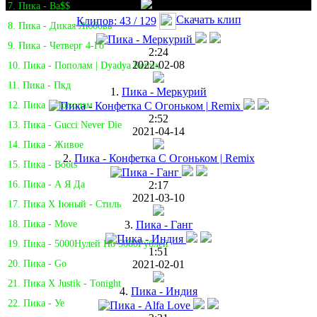
7. Пика - Ba$$
Скачать клип
Клипов: 43 / 129
8. Пика - Дикая Любовь
9. Пика - Четверг 4-Го
2:24
2022-02-08
10. Пика - Пополам | Dyadya Remix
11. Пика - Пкд
1.
Пика - Меркурий
12. Пика - Пополам
2:52
13. Пика - Gucci Never Die
2021-04-14
14. Пика - Живое
2.
Пика - Конфетка С Огоньком | Remix
15. Пика - Boots
2:17
16. Пика - А Я Да
2021-03-10
17. Пика Х Iюный - Стиль
3.
Пика - Ганг
18. Пика - Move
19. Пика - 5000Нулей По 5000Рублей
1:51
2021-02-01
20. Пика - Go
21. Пика X Justik - Tonight
4.
Пика - Индия
22. Пика - Уе