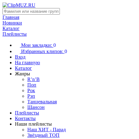
Главная
Новинки
Каталог
Плейлисты
Мои закладки:
0
Избранных клипов:
0
Вход
На главную
Каталог
Жанры
R’n’B
Поп
Рок
Рэп
Танцевальная
Шансон
Плейлисты
Контакты
Наши плейлисты
Наш ХИТ - Парад
Звёздный ТОП