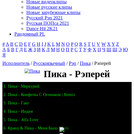
Новые видеоклипы
Новые русские клипы
Новые зарубежные клипы
Русский Рэп 2021
Русская ПОПса 2021
Dance Hit 2K21
Рандомный PL
#
A
B
C
D
E
F
G
H
I
J
K
L
M
N
O
P
Q
R
S
T
U
V
W
X
Y
Z
А
Б
В
Г
Д
Е
Ж
З
И
К
Л
М
Н
О
П
Р
С
Т
У
Ф
Х
Ц
Ч
Ш
Щ
Э
Ю
Я
Исполнитель
/
Русскоязычный
/
Рэп
/
Пика
/ Рэперей
Пика - Рэперей
1. Пика - Меркурий
2. Пика - Конфетка С Огоньком | Remix
3. Пика - Ганг
4. Пика - Индия
5. Пика - Alfa Love
6. Кравц & Пика - Меня Было Мало