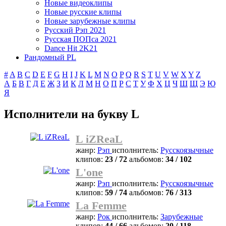
Новые видеоклипы
Новые русские клипы
Новые зарубежные клипы
Русский Рэп 2021
Русская ПОПса 2021
Dance Hit 2K21
Рандомный PL
#
A
B
C
D
E
F
G
H
I
J
K
L
M
N
O
P
Q
R
S
T
U
V
W
X
Y
Z
А
Б
В
Г
Д
Е
Ж
З
И
К
Л
М
Н
О
П
Р
С
Т
У
Ф
Х
Ц
Ч
Ш
Щ
Э
Ю
Я
Исполнители на букву L
L iZReaL
жанр:
Рэп
исполнитель:
Русскоязычные
клипов:
23 / 72
альбомов:
34 / 102
L'one
жанр:
Рэп
исполнитель:
Русскоязычные
клипов:
59 / 74
альбомов:
76 / 313
La Femme
жанр:
Рок
исполнитель:
Зарубежные
клипов:
44 / 66
альбомов:
20 / 118