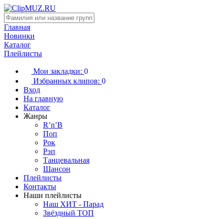
Главная
Новинки
Каталог
Плейлисты
Мои закладки:
0
Избранных клипов:
0
Вход
На главную
Каталог
Жанры
R’n’B
Поп
Рок
Рэп
Танцевальная
Шансон
Плейлисты
Контакты
Наши плейлисты
Наш ХИТ - Парад
Звёздный ТОП