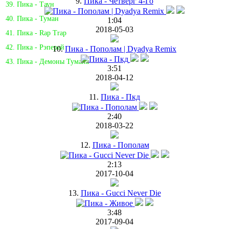
9.
Пика - Четверг 4-Го
39. Пика - Таун
40. Пика - Туман
1:04
2018-05-03
41. Пика - Rap Trap
42. Пика - Рэперей
10.
Пика - Пополам | Dyadya Remix
43. Пика - Демоны Тумана
3:51
2018-04-12
11.
Пика - Пкд
2:40
2018-03-22
12.
Пика - Пополам
2:13
2017-10-04
13.
Пика - Gucci Never Die
3:48
2017-09-04