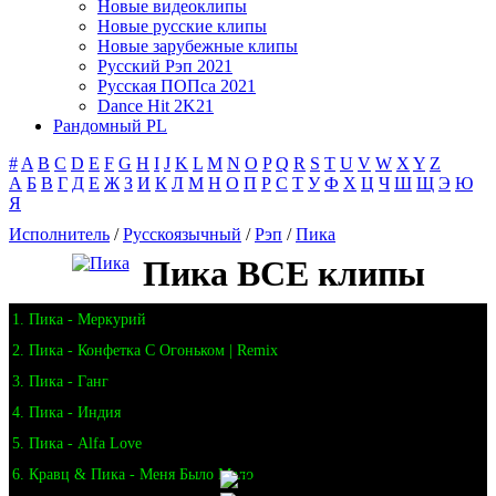
Новые видеоклипы
Новые русские клипы
Новые зарубежные клипы
Русский Рэп 2021
Русская ПОПса 2021
Dance Hit 2K21
Рандомный PL
#
A
B
C
D
E
F
G
H
I
J
K
L
M
N
O
P
Q
R
S
T
U
V
W
X
Y
Z
А
Б
В
Г
Д
Е
Ж
З
И
К
Л
М
Н
О
П
Р
С
Т
У
Ф
Х
Ц
Ч
Ш
Щ
Э
Ю
Я
Исполнитель
/
Русскоязычный
/
Рэп
/
Пика
Пика ВСЕ клипы
1. Пика - Меркурий
2. Пика - Конфетка С Огоньком | Remix
3. Пика - Ганг
4. Пика - Индия
5. Пика - Alfa Love
6. Кравц & Пика - Меня Было Мало