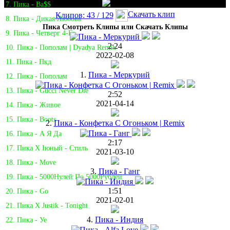
7. Пика - Ba$$
Скачать клип
Клипов: 43 / 129
8. Пика - Дикая Любовь
Пика Смотреть Клипы или Скачать Клипы
9. Пика - Четверг 4-Го
2:24
10. Пика - Пополам | Dyadya Remix
2022-02-08
11. Пика - Пкд
1.
Пика - Меркурий
12. Пика - Пополам
13. Пика - Gucci Never Die
2:52
2021-04-14
14. Пика - Живое
15. Пика - Boots
2.
Пика - Конфетка С Огоньком | Remix
16. Пика - А Я Да
2:17
17. Пика Х Iюный - Стиль
2021-03-10
18. Пика - Move
3.
Пика - Ганг
19. Пика - 5000Нулей По 5000Рублей
1:51
20. Пика - Go
2021-02-01
21. Пика X Justik - Tonight
4.
Пика - Индия
22. Пика - Уе