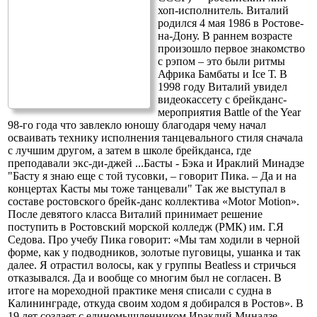
хоп-исполнитель. Виталий
родился 4 мая 1986 в Ростове-
на-Дону. В раннем возрасте
произошло первое знакомство
с рэпом – это были ритмы
Африка Бамбаты и Ice Т. В
1998 году Виталий увидел
видеокассету с брейкданс-
мероприятия Battle of the Year
98-го года что завлекло юношу благодаря чему начал
осваивать технику исполнения танцевального стиля сначала
с лучшим другом, а затем в школе брейкданса, где
преподавали экс-ди-джей
...
Басты - Бэка и Ираклий Минадзе
"Басту я знаю еще с той тусовки, – говорит Пика. – Да и на
концертах Касты мы тоже танцевали" Так же выступал в
составе ростовского брейк-данс коллектива «Motor Motion».
После девятого класса Виталий принимает решение
поступить в Ростовский морской колледж (РМК) им. Г.Я
Седова. Про учебу Пика говорит: «Мы там ходили в черной
форме, как у подводников, золотые пуговицы, ушанка и так
далее. Я отрастил волосы, как у группы Beatless и стричься
отказывался. Да и вообще со многим был не согласен. В
итоге на мореходной практике меня списали с судна в
Калининграде, откуда своим ходом я добирался в Ростов». В
19 лет создает с единомышленником Ираклий Минадзе