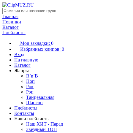
Главная
Новинки
Каталог
Плейлисты
Мои закладки:
0
Избранных клипов:
0
Вход
На главную
Каталог
Жанры
R’n’B
Поп
Рок
Рэп
Танцевальная
Шансон
Плейлисты
Контакты
Наши плейлисты
Наш ХИТ - Парад
Звёздный ТОП