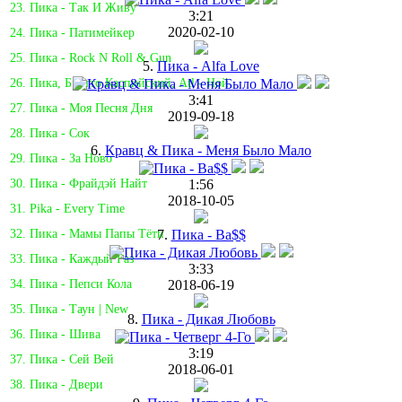
23. Пика - Так И Живу
3:21
2020-02-10
24. Пика - Патимейкер
25. Пика - Rock N Roll & Gun
5.
Пика - Alfa Love
26. Пика, Брутто Каспийский, Atl - Ной
3:41
27. Пика - Моя Песня Дня
2019-09-18
28. Пика - Сок
6.
Кравц & Пика - Меня Было Мало
29. Пика - За Ново
1:56
30. Пика - Фрайдэй Найт
2018-10-05
31. Pika - Every Time
7.
Пика - Ba$$
32. Пика - Мамы Папы Тёти
33. Пика - Каждый Раз
3:33
2018-06-19
34. Пика - Пепси Кола
35. Пика - Таун | New
8.
Пика - Дикая Любовь
36. Пика - Шива
3:19
37. Пика - Сей Вей
2018-06-01
38. Пика - Двери