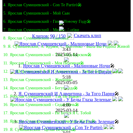
4. Ярослав Сумишевский - Con Te Partirò🎤
5. Ярослав Сумишевский - Мой Сын
6. Ярослав Сумишевский - Гимн Новому Году🎤
7. Ярослав Сумишевский - Мираж Любви
Скачать клип
Клипов: 90 / 150
8. Ярослав Сумишевский - Сыновья
9. Я. Сумишевский, А. Куряев, С. Войтенко - Была Бы Родина Живой
3:43
2025-05-14
10. Ярослав Сумишевский - Там, Под Курском🎤
11. Ярослав Сумишевский - Моя Неземная🎤
1.
Ярослав Сумишевский - Малиновые Ночи
🎤
12. М. Шуфутинский & Я. Сумишевский - Левый Берег Дона🎤
5:18
13. Ярослав Сумишевский - Женщина
2025-05-05
14. Ярослав Сумишевский - Бегут Года🎤
2.
Я. Сумишевский И Адвентина - За Того Парня
🎤
15. Ярослав Сумишевский - Так Не Бывает
4:00
16. Ярослав Сумишевский - Седая Ночь🎤
2025-03-14
17. Ярослав Сумишевский - Не Бойся Я С Тобой
3.
Ярослав Сумишевский - У Беды Глаза Зеленые
🎤
18. Ярослав Сумишевский - Растрачивать Жизнь🎤
19. Я. Сумишевский - Целая Вечность🎤
3:55