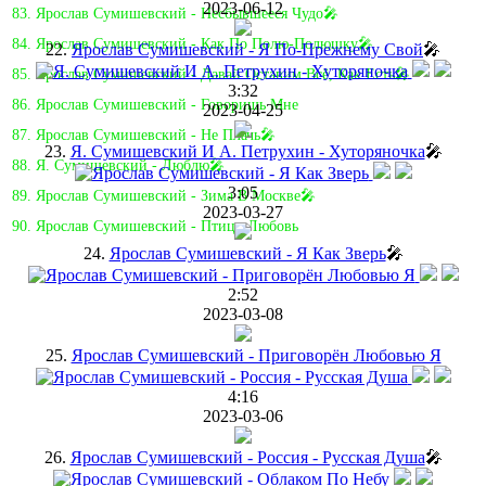
2023-06-12
83. Ярослав Сумишевский - Несбывшееся Чудо🎤
84. Ярослав Сумишевский - Как По Полю-Полюшку🎤
22.
Ярослав Сумишевский - Я По-Прежнему Свой
🎤
85. Ярослав Сумишевский - Давай Оставим Всё, Как Есть🎤
3:32
86. Ярослав Сумишевский - Говоришь Мне
2023-04-25
87. Ярослав Сумишевский - Не Плачь🎤
23.
Я. Сумишевский И А. Петрухин - Хуторяночка
🎤
88. Я. Сумишевский - Люблю🎤
3:05
89. Ярослав Сумишевский - Зима В Москве🎤
2023-03-27
90. Ярослав Сумишевский - Птица-Любовь
24.
Ярослав Сумишевский - Я Как Зверь
🎤
2:52
2023-03-08
25.
Ярослав Сумишевский - Приговорён Любовью Я
4:16
2023-03-06
26.
Ярослав Сумишевский - Россия - Русская Душа
🎤