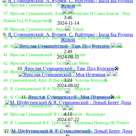
36. Ярослав Сумишевский - Лирическая🎤
37. Ярослав Сумишевский, Алексей Петрухин И Слава Благов - Под
3:46
Новый Год И Рождество🎤
2024-11-14
38. Ярослав Сумишевский - Рядом С Тобой
9.
Я. Сумишевский, А. Куряев, С. Войтенко - Была Бы Родина
39. Я. Сумишевский И С. Костюшкин - День Рождения🎤
Живой
40. Ярослав Сумишевский И Роман Богданов - Черты Её Лица🎤
2:49
41. Ярослав Сумишевский - А Сердце Болит
2024-08-11
42. Ярослав Сумишевский - Ты Не Суди Меня
10.
Ярослав Сумишевский - Там, Под Курском
🎤
43. Ярослав Сумишевский - Ступени🎤
3:24
44. Сумишевский, Круг И Цыганова - Золотые Купола🎤
2024-08-02
45. Я. Сумишевский И А. Петрухин - Морская
11.
Ярослав Сумишевский - Моя Неземная
🎤
46. Я. Сумишевский И А. Петрухин - Вероника Перепёлкина🎤
47. Ярослав Сумишевский - Лети🎤
4:10
48. Ярослав Сумишевский И Слава Благов - Космонавт
2024-07-22
49. Я. Сумишевский И Е. Григорьев - Мужчины Никогда Не Плачут
12.
М. Шуфутинский & Я. Сумишевский - Левый Берег Дона
50. Ярослав Сумишевский - Вернись, Любовь🎤