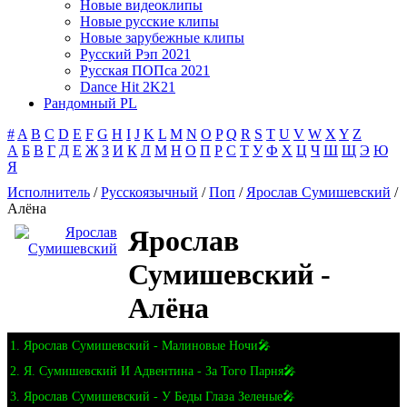
Новые видеоклипы
Новые русские клипы
Новые зарубежные клипы
Русский Рэп 2021
Русская ПОПса 2021
Dance Hit 2K21
Рандомный PL
#
A
B
C
D
E
F
G
H
I
J
K
L
M
N
O
P
Q
R
S
T
U
V
W
X
Y
Z
А
Б
В
Г
Д
Е
Ж
З
И
К
Л
М
Н
О
П
Р
С
Т
У
Ф
Х
Ц
Ч
Ш
Щ
Э
Ю
Я
Исполнитель
/
Русскоязычный
/
Поп
/
Ярослав Сумишевский
/
Алёна
Ярослав
Сумишевский -
Алёна
1. Ярослав Сумишевский - Малиновые Ночи🎤
2. Я. Сумишевский И Адвентина - За Того Парня🎤
3. Ярослав Сумишевский - У Беды Глаза Зеленые🎤