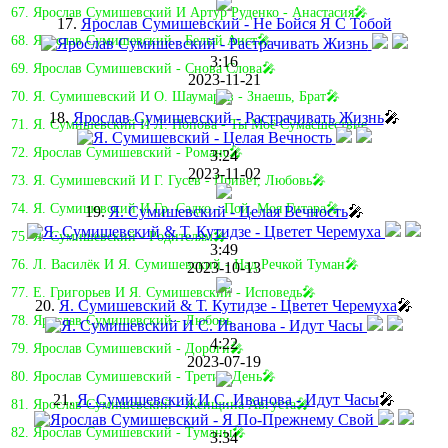
67. Ярослав Сумишевский И Артур Руденко - Анастасия🎤
17.
Ярослав Сумишевский - Не Бойся Я С Тобой
68. Ярослав Сумишевский - Белый Аист🎤
3:16
69. Ярослав Сумишевский - Снова Слова🎤
2023-11-21
70. Я. Сумишевский И О. Шаумаров - Знаешь, Брат🎤
18.
Ярослав Сумишевский - Растрачивать Жизнь
🎤
71. Я. Сумишевский И Л. Попова - Ты Моё Сумасшествие
72. Ярослав Сумишевский - Романс🎤
3:24
2023-11-02
73. Я. Сумишевский И Г. Гусев - Привет, Любовь🎤
74. Я. Сумишевский И Гр. Садко - Пой, Моя Гитара🎤
19.
Я. Сумишевский - Целая Вечность
🎤
75. Я. Сумишевский - Родителям🎤
3:49
76. Л. Василёк И Я. Сумишевский - Над Речкой Туман🎤
2023-10-13
77. Е. Григорьев И Я. Сумишевский - Исповедь🎤
20.
Я. Сумишевский & Т. Кутидзе - Цветет Черемуха
🎤
78. Ярослав Сумишевский - Любовь
4:22
79. Ярослав Сумишевский - Дороги🎤
2023-07-19
80. Ярослав Сумишевский - Третий День🎤
21.
Я. Сумишевский И С. Иванова - Идут Часы
🎤
81. Ярослав Сумишевский - Женщина Августа🎤
82. Ярослав Сумишевский - Туманы🎤
3:34