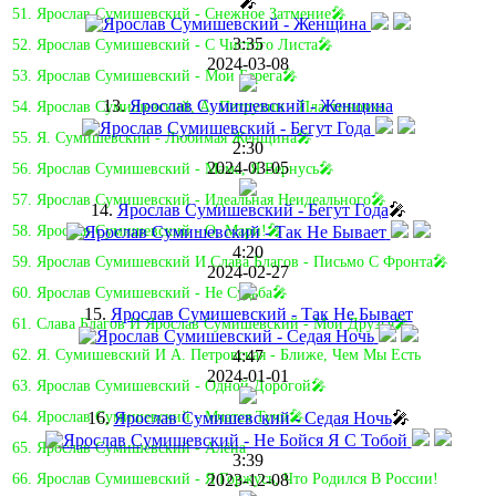
🎤
51. Ярослав Сумишевский - Снежное Затмение🎤
3:35
52. Ярослав Сумишевский - С Чистого Листа🎤
2024-03-08
53. Ярослав Сумишевский - Мои Берега🎤
13.
Ярослав Сумишевский - Женщина
54. Ярослав Сумишевский, А. Петрухин - Пластиночка
55. Я. Сумишевский - Любимая Женщина🎤
2:30
2024-03-05
56. Ярослав Сумишевский - Мама, Я Вернусь🎤
57. Ярослав Сумишевский - Идеальная Неидеального🎤
14.
Ярослав Сумишевский - Бегут Года
🎤
58. Ярослав Сумишевский - О, Мари!🎤
4:20
59. Ярослав Сумишевский И Слава Благов - Письмо С Фронта🎤
2024-02-27
60. Ярослав Сумишевский - Не Судьба🎤
15.
Ярослав Сумишевский - Так Не Бывает
61. Слава Благов И Ярослав Сумишевский - Мои Друзья🎤
4:47
62. Я. Сумишевский И А. Петровская - Ближе, Чем Мы Есть
2024-01-01
63. Ярослав Сумишевский - Одной Дорогой🎤
16.
Ярослав Сумишевский - Седая Ночь
🎤
64. Ярослав Сумишевский - Мчатся Тучи🎤
65. Ярослав Сумишевский - Алёна
3:39
2023-12-08
66. Ярослав Сумишевский - Я Горжусь, Что Родился В России!