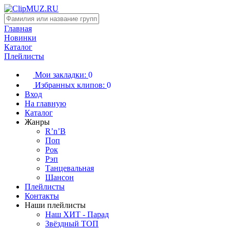
Главная
Новинки
Каталог
Плейлисты
Мои закладки:
0
Избранных клипов:
0
Вход
На главную
Каталог
Жанры
R’n’B
Поп
Рок
Рэп
Танцевальная
Шансон
Плейлисты
Контакты
Наши плейлисты
Наш ХИТ - Парад
Звёздный ТОП