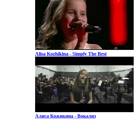
Alisa Kozhikina - Simply The Best
Алиса Кожикина - Вокализ