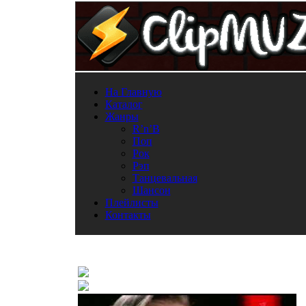
На Главную
Каталог
Жанры
R’n’B
Поп
Рок
Рэп
Танцевальная
Шансон
Плейлисты
Контакты