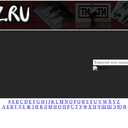
#
A
B
C
D
E
F
G
H
I
J
K
L
M
N
O
P
Q
R
S
T
U
V
W
X
Y
Z
А
Б
В
Г
Д
Е
Ж
З
И
К
Л
М
Н
О
П
Р
С
Т
У
Ф
Х
Ц
Ч
Ш
Щ
Э
Ю
Я