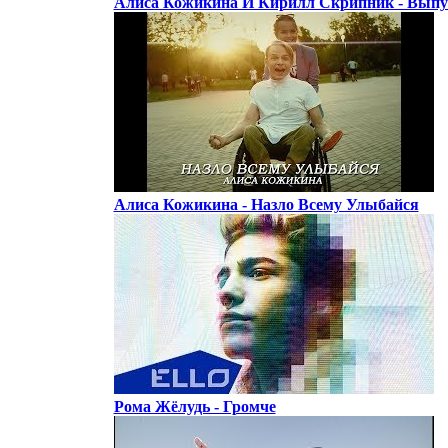
Алиса Кожикина И Кирилл Скрипник - Выпу
Алиса Кожикина - Назло Всему Улыбайся
Рома Жёлудь - Громче