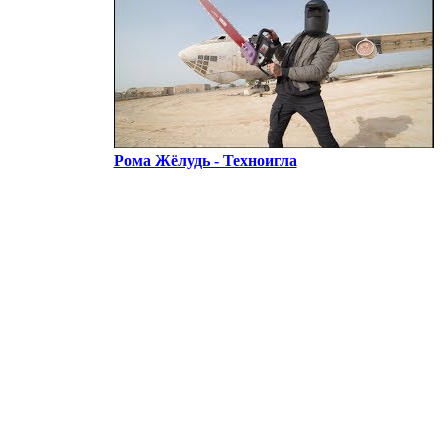
Рома Жёлудь - Техноигла