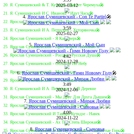
2025-03-12
20. Я. Сумишевский & Т. Кутидзе - Цветет Черемуха🎤
21. Я. Сумишевский И С. Иванова - Идут Часы🎤
4.
Ярослав Сумишевский - Con Te Partirò
🎤
22. Ярослав Сумишевский - Я По-Прежнему Свой🎤
3:59
23. Я. Сумишевский И А. Петрухин - Хуторяночка🎤
2025-02-27
24. Ярослав Сумишевский - Я Как Зверь🎤
5.
Ярослав Сумишевский - Мой Сын
25. Ярослав Сумишевский - Приговорён Любовью Я
26. Ярослав Сумишевский - Россия - Русская Душа🎤
4:42
2024-12-28
27. Ярослав Сумишевский - Облаком По Небу
28. Ярослав Сумишевский - Моя Чужая
6.
Ярослав Сумишевский - Гимн Новому Году
🎤
29. Ярослав Сумишевский - За Окошком Вишня
3:49
30. Я. Сумишевский И А. Петрухин - А В Деревне
2024-12-06
31. Ярослав Сумишевский - Мы Друг Для Друга Дышим🎤
7.
Ярослав Сумишевский - Мираж Любви
32. Ярослав Сумишевский - Любовь Настала🎤
4:00
33. Ярослав Сумишевский И Тамара Кутидзе - Навек
2024-11-22
34. Ярослав Сумишевский - Ах Ты, Степь Широкая🎤
8.
Ярослав Сумишевский - Сыновья
35. Ярослав Сумишевский И Ян Пу - Прощайте Скалистые Горы🎤