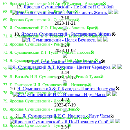
67. Ярослав Сумишевский И Артур Руденко - Анастасия🎤
17.
Ярослав Сумишевский - Не Бойся Я С Тобой
68. Ярослав Сумишевский - Белый Аист🎤
3:16
69. Ярослав Сумишевский - Снова Слова🎤
2023-11-21
70. Я. Сумишевский И О. Шаумаров - Знаешь, Брат🎤
18.
Ярослав Сумишевский - Растрачивать Жизнь
🎤
71. Я. Сумишевский И Л. Попова - Ты Моё Сумасшествие
72. Ярослав Сумишевский - Романс🎤
3:24
2023-11-02
73. Я. Сумишевский И Г. Гусев - Привет, Любовь🎤
74. Я. Сумишевский И Гр. Садко - Пой, Моя Гитара🎤
19.
Я. Сумишевский - Целая Вечность
🎤
75. Я. Сумишевский - Родителям🎤
3:49
76. Л. Василёк И Я. Сумишевский - Над Речкой Туман🎤
2023-10-13
77. Е. Григорьев И Я. Сумишевский - Исповедь🎤
20.
Я. Сумишевский & Т. Кутидзе - Цветет Черемуха
🎤
78. Ярослав Сумишевский - Любовь
4:22
79. Ярослав Сумишевский - Дороги🎤
2023-07-19
80. Ярослав Сумишевский - Третий День🎤
21.
Я. Сумишевский И С. Иванова - Идут Часы
🎤
81. Ярослав Сумишевский - Женщина Августа🎤
82. Ярослав Сумишевский - Туманы🎤
3:34