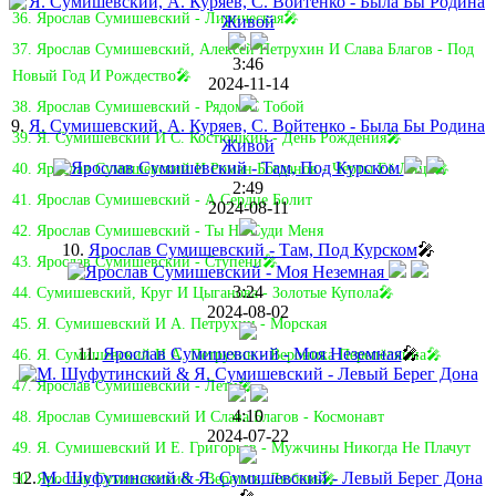
36. Ярослав Сумишевский - Лирическая🎤
37. Ярослав Сумишевский, Алексей Петрухин И Слава Благов - Под
3:46
Новый Год И Рождество🎤
2024-11-14
38. Ярослав Сумишевский - Рядом С Тобой
9.
Я. Сумишевский, А. Куряев, С. Войтенко - Была Бы Родина
39. Я. Сумишевский И С. Костюшкин - День Рождения🎤
Живой
40. Ярослав Сумишевский И Роман Богданов - Черты Её Лица🎤
2:49
41. Ярослав Сумишевский - А Сердце Болит
2024-08-11
42. Ярослав Сумишевский - Ты Не Суди Меня
10.
Ярослав Сумишевский - Там, Под Курском
🎤
43. Ярослав Сумишевский - Ступени🎤
3:24
44. Сумишевский, Круг И Цыганова - Золотые Купола🎤
2024-08-02
45. Я. Сумишевский И А. Петрухин - Морская
11.
Ярослав Сумишевский - Моя Неземная
🎤
46. Я. Сумишевский И А. Петрухин - Вероника Перепёлкина🎤
47. Ярослав Сумишевский - Лети🎤
4:10
48. Ярослав Сумишевский И Слава Благов - Космонавт
2024-07-22
49. Я. Сумишевский И Е. Григорьев - Мужчины Никогда Не Плачут
12.
М. Шуфутинский & Я. Сумишевский - Левый Берег Дона
50. Ярослав Сумишевский - Вернись, Любовь🎤