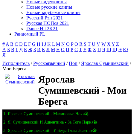
Новые видеоклипы
Новые русские клипы
Новые зарубежные клипы
Русский Рэп 2021
Русская ПОПса 2021
Dance Hit 2K21
Рандомный PL
#
A
B
C
D
E
F
G
H
I
J
K
L
M
N
O
P
Q
R
S
T
U
V
W
X
Y
Z
А
Б
В
Г
Д
Е
Ж
З
И
К
Л
М
Н
О
П
Р
С
Т
У
Ф
Х
Ц
Ч
Ш
Щ
Э
Ю
Я
Исполнитель
/
Русскоязычный
/
Поп
/
Ярослав Сумишевский
/
Мои Берега
Ярослав
Сумишевский - Мои
Берега
1. Ярослав Сумишевский - Малиновые Ночи🎤
2. Я. Сумишевский И Адвентина - За Того Парня🎤
3. Ярослав Сумишевский - У Беды Глаза Зеленые🎤