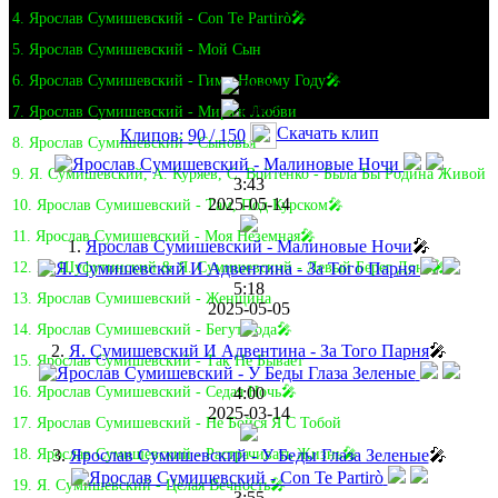
4. Ярослав Сумишевский - Con Te Partirò🎤
5. Ярослав Сумишевский - Мой Сын
6. Ярослав Сумишевский - Гимн Новому Году🎤
7. Ярослав Сумишевский - Мираж Любви
Скачать клип
Клипов: 90 / 150
8. Ярослав Сумишевский - Сыновья
9. Я. Сумишевский, А. Куряев, С. Войтенко - Была Бы Родина Живой
3:43
2025-05-14
10. Ярослав Сумишевский - Там, Под Курском🎤
11. Ярослав Сумишевский - Моя Неземная🎤
1.
Ярослав Сумишевский - Малиновые Ночи
🎤
12. М. Шуфутинский & Я. Сумишевский - Левый Берег Дона🎤
5:18
13. Ярослав Сумишевский - Женщина
2025-05-05
14. Ярослав Сумишевский - Бегут Года🎤
2.
Я. Сумишевский И Адвентина - За Того Парня
🎤
15. Ярослав Сумишевский - Так Не Бывает
4:00
16. Ярослав Сумишевский - Седая Ночь🎤
2025-03-14
17. Ярослав Сумишевский - Не Бойся Я С Тобой
3.
Ярослав Сумишевский - У Беды Глаза Зеленые
🎤
18. Ярослав Сумишевский - Растрачивать Жизнь🎤
19. Я. Сумишевский - Целая Вечность🎤
3:55