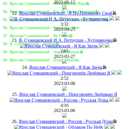
2023-06-12
83. Ярослав Сумишевский - Несбывшееся Чудо🎤
84. Ярослав Сумишевский - Как По Полю-Полюшку🎤
22.
Ярослав Сумишевский - Я По-Прежнему Свой
🎤
85. Ярослав Сумишевский - Давай Оставим Всё, Как Есть🎤
3:32
86. Ярослав Сумишевский - Говоришь Мне
2023-04-25
87. Ярослав Сумишевский - Не Плачь🎤
23.
Я. Сумишевский И А. Петрухин - Хуторяночка
🎤
88. Я. Сумишевский - Люблю🎤
3:05
89. Ярослав Сумишевский - Зима В Москве🎤
2023-03-27
90. Ярослав Сумишевский - Птица-Любовь
24.
Ярослав Сумишевский - Я Как Зверь
🎤
2:52
2023-03-08
25.
Ярослав Сумишевский - Приговорён Любовью Я
4:16
2023-03-06
26.
Ярослав Сумишевский - Россия - Русская Душа
🎤