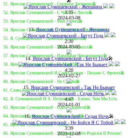
🎤
51. Ярослав Сумишевский - Снежное Затмение🎤
3:35
52. Ярослав Сумишевский - С Чистого Листа🎤
2024-03-08
53. Ярослав Сумишевский - Мои Берега🎤
13.
Ярослав Сумишевский - Женщина
54. Ярослав Сумишевский, А. Петрухин - Пластиночка
55. Я. Сумишевский - Любимая Женщина🎤
2:30
2024-03-05
56. Ярослав Сумишевский - Мама, Я Вернусь🎤
57. Ярослав Сумишевский - Идеальная Неидеального🎤
14.
Ярослав Сумишевский - Бегут Года
🎤
58. Ярослав Сумишевский - О, Мари!🎤
4:20
59. Ярослав Сумишевский И Слава Благов - Письмо С Фронта🎤
2024-02-27
60. Ярослав Сумишевский - Не Судьба🎤
15.
Ярослав Сумишевский - Так Не Бывает
61. Слава Благов И Ярослав Сумишевский - Мои Друзья🎤
4:47
62. Я. Сумишевский И А. Петровская - Ближе, Чем Мы Есть
2024-01-01
63. Ярослав Сумишевский - Одной Дорогой🎤
16.
Ярослав Сумишевский - Седая Ночь
🎤
64. Ярослав Сумишевский - Мчатся Тучи🎤
65. Ярослав Сумишевский - Алёна
3:39
2023-12-08
66. Ярослав Сумишевский - Я Горжусь, Что Родился В России!