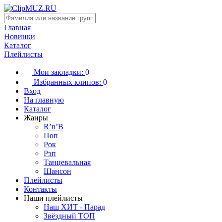
Главная
Новинки
Каталог
Плейлисты
Мои закладки:
0
Избранных клипов:
0
Вход
На главную
Каталог
Жанры
R’n’B
Поп
Рок
Рэп
Танцевальная
Шансон
Плейлисты
Контакты
Наши плейлисты
Наш ХИТ - Парад
Звёздный ТОП