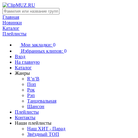
Главная
Новинки
Каталог
Плейлисты
Мои закладки:
0
Избранных клипов:
0
Вход
На главную
Каталог
Жанры
R’n’B
Поп
Рок
Рэп
Танцевальная
Шансон
Плейлисты
Контакты
Наши плейлисты
Наш ХИТ - Парад
Звёздный ТОП