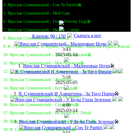
4. Ярослав Сумишевский - Con Te Partirò🎤
5. Ярослав Сумишевский - Мой Сын
6. Ярослав Сумишевский - Гимн Новому Году🎤
7. Ярослав Сумишевский - Мираж Любви
Скачать клип
Клипов: 90 / 150
8. Ярослав Сумишевский - Сыновья
9. Я. Сумишевский, А. Куряев, С. Войтенко - Была Бы Родина Живой
3:43
2025-05-14
10. Ярослав Сумишевский - Там, Под Курском🎤
11. Ярослав Сумишевский - Моя Неземная🎤
1.
Ярослав Сумишевский - Малиновые Ночи
🎤
12. М. Шуфутинский & Я. Сумишевский - Левый Берег Дона🎤
5:18
13. Ярослав Сумишевский - Женщина
2025-05-05
14. Ярослав Сумишевский - Бегут Года🎤
2.
Я. Сумишевский И Адвентина - За Того Парня
🎤
15. Ярослав Сумишевский - Так Не Бывает
4:00
16. Ярослав Сумишевский - Седая Ночь🎤
2025-03-14
17. Ярослав Сумишевский - Не Бойся Я С Тобой
3.
Ярослав Сумишевский - У Беды Глаза Зеленые
🎤
18. Ярослав Сумишевский - Растрачивать Жизнь🎤
19. Я. Сумишевский - Целая Вечность🎤
3:55