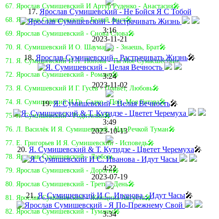
67. Ярослав Сумишевский И Артур Руденко - Анастасия🎤
17.
Ярослав Сумишевский - Не Бойся Я С Тобой
68. Ярослав Сумишевский - Белый Аист🎤
3:16
69. Ярослав Сумишевский - Снова Слова🎤
2023-11-21
70. Я. Сумишевский И О. Шаумаров - Знаешь, Брат🎤
18.
Ярослав Сумишевский - Растрачивать Жизнь
🎤
71. Я. Сумишевский И Л. Попова - Ты Моё Сумасшествие
72. Ярослав Сумишевский - Романс🎤
3:24
2023-11-02
73. Я. Сумишевский И Г. Гусев - Привет, Любовь🎤
74. Я. Сумишевский И Гр. Садко - Пой, Моя Гитара🎤
19.
Я. Сумишевский - Целая Вечность
🎤
75. Я. Сумишевский - Родителям🎤
3:49
76. Л. Василёк И Я. Сумишевский - Над Речкой Туман🎤
2023-10-13
77. Е. Григорьев И Я. Сумишевский - Исповедь🎤
20.
Я. Сумишевский & Т. Кутидзе - Цветет Черемуха
🎤
78. Ярослав Сумишевский - Любовь
4:22
79. Ярослав Сумишевский - Дороги🎤
2023-07-19
80. Ярослав Сумишевский - Третий День🎤
21.
Я. Сумишевский И С. Иванова - Идут Часы
🎤
81. Ярослав Сумишевский - Женщина Августа🎤
82. Ярослав Сумишевский - Туманы🎤
3:34