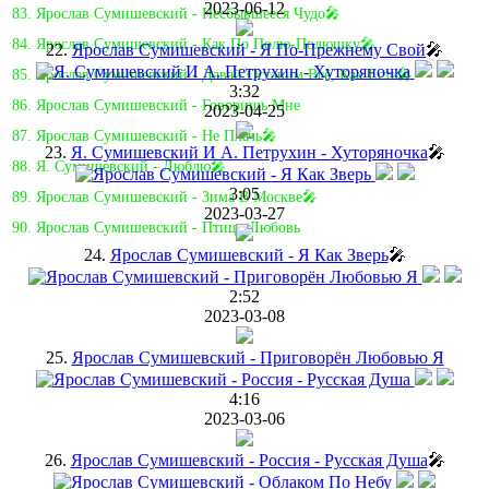
2023-06-12
83. Ярослав Сумишевский - Несбывшееся Чудо🎤
84. Ярослав Сумишевский - Как По Полю-Полюшку🎤
22.
Ярослав Сумишевский - Я По-Прежнему Свой
🎤
85. Ярослав Сумишевский - Давай Оставим Всё, Как Есть🎤
3:32
86. Ярослав Сумишевский - Говоришь Мне
2023-04-25
87. Ярослав Сумишевский - Не Плачь🎤
23.
Я. Сумишевский И А. Петрухин - Хуторяночка
🎤
88. Я. Сумишевский - Люблю🎤
3:05
89. Ярослав Сумишевский - Зима В Москве🎤
2023-03-27
90. Ярослав Сумишевский - Птица-Любовь
24.
Ярослав Сумишевский - Я Как Зверь
🎤
2:52
2023-03-08
25.
Ярослав Сумишевский - Приговорён Любовью Я
4:16
2023-03-06
26.
Ярослав Сумишевский - Россия - Русская Душа
🎤