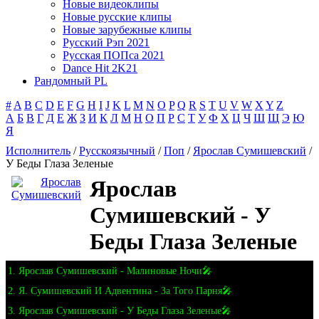
Новые видеоклипы
Новые русские клипы
Новые зарубежные клипы
Русский Рэп 2021
Русская ПОПса 2021
Dance Hit 2K21
Рандомный PL
#
A
B
C
D
E
F
G
H
I
J
K
L
M
N
O
P
Q
R
S
T
U
V
W
X
Y
Z
А
Б
В
Г
Д
Е
Ж
З
И
К
Л
М
Н
О
П
Р
С
Т
У
Ф
Х
Ц
Ч
Ш
Щ
Э
Ю
Я
Исполнитель
/
Русскоязычный
/
Поп
/
Ярослав Сумишевский
/
У Беды Глаза Зеленые
Ярослав
Сумишевский - У
Беды Глаза Зеленые
1. Ярослав Сумишевский - Малиновые Ночи🎤
2. Я. Сумишевский И Адвентина - За Того Парня🎤
3. Ярослав Сумишевский - У Беды Глаза Зеленые🎤