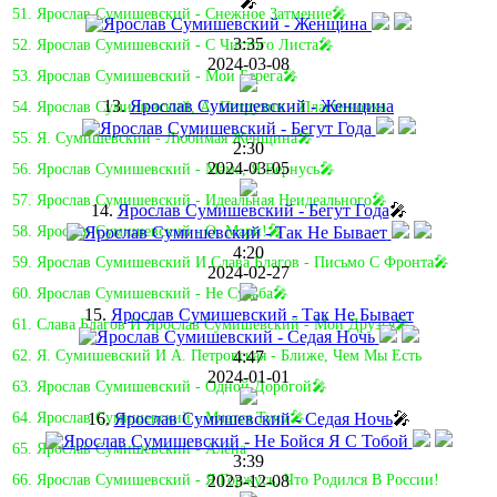
🎤
51. Ярослав Сумишевский - Снежное Затмение🎤
3:35
52. Ярослав Сумишевский - С Чистого Листа🎤
2024-03-08
53. Ярослав Сумишевский - Мои Берега🎤
13.
Ярослав Сумишевский - Женщина
54. Ярослав Сумишевский, А. Петрухин - Пластиночка
55. Я. Сумишевский - Любимая Женщина🎤
2:30
2024-03-05
56. Ярослав Сумишевский - Мама, Я Вернусь🎤
57. Ярослав Сумишевский - Идеальная Неидеального🎤
14.
Ярослав Сумишевский - Бегут Года
🎤
58. Ярослав Сумишевский - О, Мари!🎤
4:20
59. Ярослав Сумишевский И Слава Благов - Письмо С Фронта🎤
2024-02-27
60. Ярослав Сумишевский - Не Судьба🎤
15.
Ярослав Сумишевский - Так Не Бывает
61. Слава Благов И Ярослав Сумишевский - Мои Друзья🎤
4:47
62. Я. Сумишевский И А. Петровская - Ближе, Чем Мы Есть
2024-01-01
63. Ярослав Сумишевский - Одной Дорогой🎤
16.
Ярослав Сумишевский - Седая Ночь
🎤
64. Ярослав Сумишевский - Мчатся Тучи🎤
65. Ярослав Сумишевский - Алёна
3:39
2023-12-08
66. Ярослав Сумишевский - Я Горжусь, Что Родился В России!