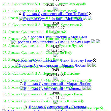
2025-03-12
20. Я. Сумишевский & Т. Кутидзе - Цветет Черемуха🎤
21. Я. Сумишевский И С. Иванова - Идут Часы🎤
4.
Ярослав Сумишевский - Con Te Partirò
🎤
22. Ярослав Сумишевский - Я По-Прежнему Свой🎤
3:59
23. Я. Сумишевский И А. Петрухин - Хуторяночка🎤
2025-02-27
24. Ярослав Сумишевский - Я Как Зверь🎤
5.
Ярослав Сумишевский - Мой Сын
25. Ярослав Сумишевский - Приговорён Любовью Я
26. Ярослав Сумишевский - Россия - Русская Душа🎤
4:42
2024-12-28
27. Ярослав Сумишевский - Облаком По Небу
28. Ярослав Сумишевский - Моя Чужая
6.
Ярослав Сумишевский - Гимн Новому Году
🎤
29. Ярослав Сумишевский - За Окошком Вишня
3:49
30. Я. Сумишевский И А. Петрухин - А В Деревне
2024-12-06
31. Ярослав Сумишевский - Мы Друг Для Друга Дышим🎤
7.
Ярослав Сумишевский - Мираж Любви
32. Ярослав Сумишевский - Любовь Настала🎤
4:00
33. Ярослав Сумишевский И Тамара Кутидзе - Навек
2024-11-22
34. Ярослав Сумишевский - Ах Ты, Степь Широкая🎤
8.
Ярослав Сумишевский - Сыновья
35. Ярослав Сумишевский И Ян Пу - Прощайте Скалистые Горы🎤