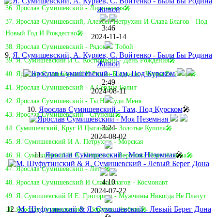
36. Ярослав Сумишевский - Лирическая🎤
37. Ярослав Сумишевский, Алексей Петрухин И Слава Благов - Под
3:46
Новый Год И Рождество🎤
2024-11-14
38. Ярослав Сумишевский - Рядом С Тобой
9.
Я. Сумишевский, А. Куряев, С. Войтенко - Была Бы Родина
39. Я. Сумишевский И С. Костюшкин - День Рождения🎤
Живой
40. Ярослав Сумишевский И Роман Богданов - Черты Её Лица🎤
2:49
41. Ярослав Сумишевский - А Сердце Болит
2024-08-11
42. Ярослав Сумишевский - Ты Не Суди Меня
10.
Ярослав Сумишевский - Там, Под Курском
🎤
43. Ярослав Сумишевский - Ступени🎤
3:24
44. Сумишевский, Круг И Цыганова - Золотые Купола🎤
2024-08-02
45. Я. Сумишевский И А. Петрухин - Морская
11.
Ярослав Сумишевский - Моя Неземная
🎤
46. Я. Сумишевский И А. Петрухин - Вероника Перепёлкина🎤
47. Ярослав Сумишевский - Лети🎤
4:10
48. Ярослав Сумишевский И Слава Благов - Космонавт
2024-07-22
49. Я. Сумишевский И Е. Григорьев - Мужчины Никогда Не Плачут
12.
М. Шуфутинский & Я. Сумишевский - Левый Берег Дона
50. Ярослав Сумишевский - Вернись, Любовь🎤