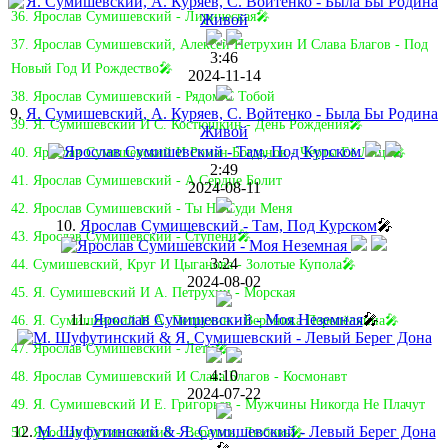
36. Ярослав Сумишевский - Лирическая🎤
37. Ярослав Сумишевский, Алексей Петрухин И Слава Благов - Под
3:46
Новый Год И Рождество🎤
2024-11-14
38. Ярослав Сумишевский - Рядом С Тобой
9.
Я. Сумишевский, А. Куряев, С. Войтенко - Была Бы Родина
39. Я. Сумишевский И С. Костюшкин - День Рождения🎤
Живой
40. Ярослав Сумишевский И Роман Богданов - Черты Её Лица🎤
2:49
41. Ярослав Сумишевский - А Сердце Болит
2024-08-11
42. Ярослав Сумишевский - Ты Не Суди Меня
10.
Ярослав Сумишевский - Там, Под Курском
🎤
43. Ярослав Сумишевский - Ступени🎤
3:24
44. Сумишевский, Круг И Цыганова - Золотые Купола🎤
2024-08-02
45. Я. Сумишевский И А. Петрухин - Морская
11.
Ярослав Сумишевский - Моя Неземная
🎤
46. Я. Сумишевский И А. Петрухин - Вероника Перепёлкина🎤
47. Ярослав Сумишевский - Лети🎤
4:10
48. Ярослав Сумишевский И Слава Благов - Космонавт
2024-07-22
49. Я. Сумишевский И Е. Григорьев - Мужчины Никогда Не Плачут
12.
М. Шуфутинский & Я. Сумишевский - Левый Берег Дона
50. Ярослав Сумишевский - Вернись, Любовь🎤