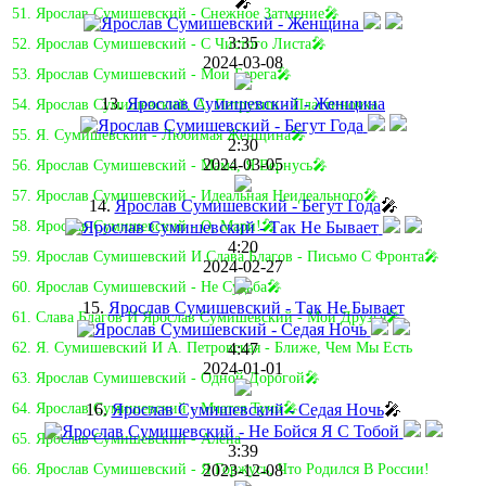
🎤
51. Ярослав Сумишевский - Снежное Затмение🎤
3:35
52. Ярослав Сумишевский - С Чистого Листа🎤
2024-03-08
53. Ярослав Сумишевский - Мои Берега🎤
13.
Ярослав Сумишевский - Женщина
54. Ярослав Сумишевский, А. Петрухин - Пластиночка
55. Я. Сумишевский - Любимая Женщина🎤
2:30
2024-03-05
56. Ярослав Сумишевский - Мама, Я Вернусь🎤
57. Ярослав Сумишевский - Идеальная Неидеального🎤
14.
Ярослав Сумишевский - Бегут Года
🎤
58. Ярослав Сумишевский - О, Мари!🎤
4:20
59. Ярослав Сумишевский И Слава Благов - Письмо С Фронта🎤
2024-02-27
60. Ярослав Сумишевский - Не Судьба🎤
15.
Ярослав Сумишевский - Так Не Бывает
61. Слава Благов И Ярослав Сумишевский - Мои Друзья🎤
4:47
62. Я. Сумишевский И А. Петровская - Ближе, Чем Мы Есть
2024-01-01
63. Ярослав Сумишевский - Одной Дорогой🎤
16.
Ярослав Сумишевский - Седая Ночь
🎤
64. Ярослав Сумишевский - Мчатся Тучи🎤
65. Ярослав Сумишевский - Алёна
3:39
2023-12-08
66. Ярослав Сумишевский - Я Горжусь, Что Родился В России!