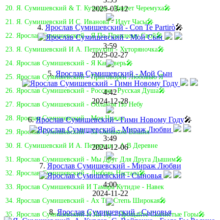
2025-03-12
20. Я. Сумишевский & Т. Кутидзе - Цветет Черемуха🎤
21. Я. Сумишевский И С. Иванова - Идут Часы🎤
4.
Ярослав Сумишевский - Con Te Partirò
🎤
22. Ярослав Сумишевский - Я По-Прежнему Свой🎤
3:59
23. Я. Сумишевский И А. Петрухин - Хуторяночка🎤
2025-02-27
24. Ярослав Сумишевский - Я Как Зверь🎤
5.
Ярослав Сумишевский - Мой Сын
25. Ярослав Сумишевский - Приговорён Любовью Я
26. Ярослав Сумишевский - Россия - Русская Душа🎤
4:42
2024-12-28
27. Ярослав Сумишевский - Облаком По Небу
28. Ярослав Сумишевский - Моя Чужая
6.
Ярослав Сумишевский - Гимн Новому Году
🎤
29. Ярослав Сумишевский - За Окошком Вишня
3:49
30. Я. Сумишевский И А. Петрухин - А В Деревне
2024-12-06
31. Ярослав Сумишевский - Мы Друг Для Друга Дышим🎤
7.
Ярослав Сумишевский - Мираж Любви
32. Ярослав Сумишевский - Любовь Настала🎤
4:00
33. Ярослав Сумишевский И Тамара Кутидзе - Навек
2024-11-22
34. Ярослав Сумишевский - Ах Ты, Степь Широкая🎤
8.
Ярослав Сумишевский - Сыновья
35. Ярослав Сумишевский И Ян Пу - Прощайте Скалистые Горы🎤