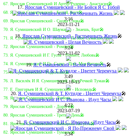
67. Ярослав Сумишевский И Артур Руденко - Анастасия🎤
17.
Ярослав Сумишевский - Не Бойся Я С Тобой
68. Ярослав Сумишевский - Белый Аист🎤
3:16
69. Ярослав Сумишевский - Снова Слова🎤
2023-11-21
70. Я. Сумишевский И О. Шаумаров - Знаешь, Брат🎤
18.
Ярослав Сумишевский - Растрачивать Жизнь
🎤
71. Я. Сумишевский И Л. Попова - Ты Моё Сумасшествие
72. Ярослав Сумишевский - Романс🎤
3:24
2023-11-02
73. Я. Сумишевский И Г. Гусев - Привет, Любовь🎤
74. Я. Сумишевский И Гр. Садко - Пой, Моя Гитара🎤
19.
Я. Сумишевский - Целая Вечность
🎤
75. Я. Сумишевский - Родителям🎤
3:49
76. Л. Василёк И Я. Сумишевский - Над Речкой Туман🎤
2023-10-13
77. Е. Григорьев И Я. Сумишевский - Исповедь🎤
20.
Я. Сумишевский & Т. Кутидзе - Цветет Черемуха
🎤
78. Ярослав Сумишевский - Любовь
4:22
79. Ярослав Сумишевский - Дороги🎤
2023-07-19
80. Ярослав Сумишевский - Третий День🎤
21.
Я. Сумишевский И С. Иванова - Идут Часы
🎤
81. Ярослав Сумишевский - Женщина Августа🎤
82. Ярослав Сумишевский - Туманы🎤
3:34