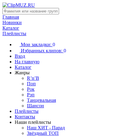
Главная
Новинки
Каталог
Плейлисты
Мои закладки:
0
Избранных клипов:
0
Вход
На главную
Каталог
Жанры
R’n’B
Поп
Рок
Рэп
Танцевальная
Шансон
Плейлисты
Контакты
Наши плейлисты
Наш ХИТ - Парад
Звёздный ТОП