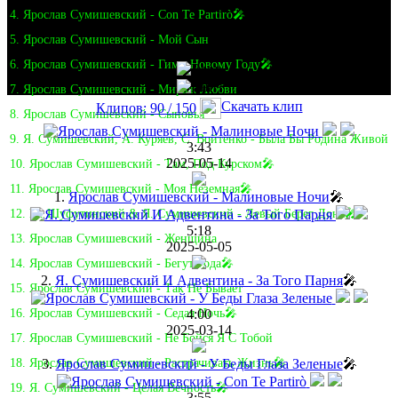
4. Ярослав Сумишевский - Con Te Partirò🎤
5. Ярослав Сумишевский - Мой Сын
6. Ярослав Сумишевский - Гимн Новому Году🎤
7. Ярослав Сумишевский - Мираж Любви
Скачать клип
Клипов: 90 / 150
8. Ярослав Сумишевский - Сыновья
9. Я. Сумишевский, А. Куряев, С. Войтенко - Была Бы Родина Живой
3:43
2025-05-14
10. Ярослав Сумишевский - Там, Под Курском🎤
11. Ярослав Сумишевский - Моя Неземная🎤
1.
Ярослав Сумишевский - Малиновые Ночи
🎤
12. М. Шуфутинский & Я. Сумишевский - Левый Берег Дона🎤
5:18
13. Ярослав Сумишевский - Женщина
2025-05-05
14. Ярослав Сумишевский - Бегут Года🎤
2.
Я. Сумишевский И Адвентина - За Того Парня
🎤
15. Ярослав Сумишевский - Так Не Бывает
4:00
16. Ярослав Сумишевский - Седая Ночь🎤
2025-03-14
17. Ярослав Сумишевский - Не Бойся Я С Тобой
3.
Ярослав Сумишевский - У Беды Глаза Зеленые
🎤
18. Ярослав Сумишевский - Растрачивать Жизнь🎤
19. Я. Сумишевский - Целая Вечность🎤
3:55