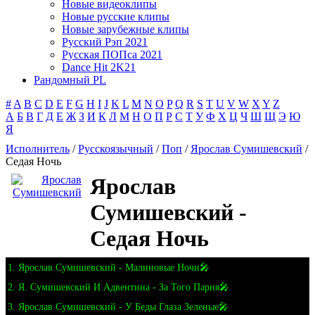
Новые видеоклипы
Новые русские клипы
Новые зарубежные клипы
Русский Рэп 2021
Русская ПОПса 2021
Dance Hit 2K21
Рандомный PL
#
A
B
C
D
E
F
G
H
I
J
K
L
M
N
O
P
Q
R
S
T
U
V
W
X
Y
Z
А
Б
В
Г
Д
Е
Ж
З
И
К
Л
М
Н
О
П
Р
С
Т
У
Ф
Х
Ц
Ч
Ш
Щ
Э
Ю
Я
Исполнитель
/
Русскоязычный
/
Поп
/
Ярослав Сумишевский
/
Седая Ночь
Ярослав
Сумишевский -
Седая Ночь
1. Ярослав Сумишевский - Малиновые Ночи🎤
2. Я. Сумишевский И Адвентина - За Того Парня🎤
3. Ярослав Сумишевский - У Беды Глаза Зеленые🎤