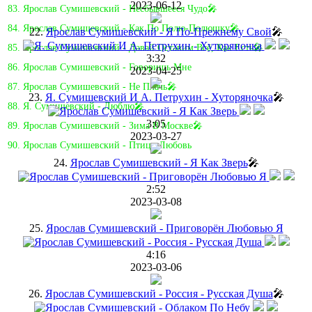
2023-06-12
83. Ярослав Сумишевский - Несбывшееся Чудо🎤
84. Ярослав Сумишевский - Как По Полю-Полюшку🎤
22.
Ярослав Сумишевский - Я По-Прежнему Свой
🎤
85. Ярослав Сумишевский - Давай Оставим Всё, Как Есть🎤
3:32
86. Ярослав Сумишевский - Говоришь Мне
2023-04-25
87. Ярослав Сумишевский - Не Плачь🎤
23.
Я. Сумишевский И А. Петрухин - Хуторяночка
🎤
88. Я. Сумишевский - Люблю🎤
3:05
89. Ярослав Сумишевский - Зима В Москве🎤
2023-03-27
90. Ярослав Сумишевский - Птица-Любовь
24.
Ярослав Сумишевский - Я Как Зверь
🎤
2:52
2023-03-08
25.
Ярослав Сумишевский - Приговорён Любовью Я
4:16
2023-03-06
26.
Ярослав Сумишевский - Россия - Русская Душа
🎤