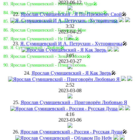
2023-06-12
83. Ярослав Сумишевский - Несбывшееся Чудо🎤
84. Ярослав Сумишевский - Как По Полю-Полюшку🎤
22.
Ярослав Сумишевский - Я По-Прежнему Свой
🎤
85. Ярослав Сумишевский - Давай Оставим Всё, Как Есть🎤
3:32
86. Ярослав Сумишевский - Говоришь Мне
2023-04-25
87. Ярослав Сумишевский - Не Плачь🎤
23.
Я. Сумишевский И А. Петрухин - Хуторяночка
🎤
88. Я. Сумишевский - Люблю🎤
3:05
89. Ярослав Сумишевский - Зима В Москве🎤
2023-03-27
90. Ярослав Сумишевский - Птица-Любовь
24.
Ярослав Сумишевский - Я Как Зверь
🎤
2:52
2023-03-08
25.
Ярослав Сумишевский - Приговорён Любовью Я
4:16
2023-03-06
26.
Ярослав Сумишевский - Россия - Русская Душа
🎤