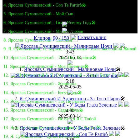
4. Ярослав Сумишевский - Con Te Partirò🎤
5. Ярослав Сумишевский - Мой Сын
6. Ярослав Сумишевский - Гимн Новому Году🎤
7. Ярослав Сумишевский - Мираж Любви
Скачать клип
Клипов: 90 / 150
8. Ярослав Сумишевский - Сыновья
9. Я. Сумишевский, А. Куряев, С. Войтенко - Была Бы Родина Живой
3:43
2025-05-14
10. Ярослав Сумишевский - Там, Под Курском🎤
11. Ярослав Сумишевский - Моя Неземная🎤
1.
Ярослав Сумишевский - Малиновые Ночи
🎤
12. М. Шуфутинский & Я. Сумишевский - Левый Берег Дона🎤
5:18
13. Ярослав Сумишевский - Женщина
2025-05-05
14. Ярослав Сумишевский - Бегут Года🎤
2.
Я. Сумишевский И Адвентина - За Того Парня
🎤
15. Ярослав Сумишевский - Так Не Бывает
4:00
16. Ярослав Сумишевский - Седая Ночь🎤
2025-03-14
17. Ярослав Сумишевский - Не Бойся Я С Тобой
3.
Ярослав Сумишевский - У Беды Глаза Зеленые
🎤
18. Ярослав Сумишевский - Растрачивать Жизнь🎤
19. Я. Сумишевский - Целая Вечность🎤
3:55