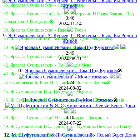
36. Ярослав Сумишевский - Лирическая🎤
37. Ярослав Сумишевский, Алексей Петрухин И Слава Благов - Под
3:46
Новый Год И Рождество🎤
2024-11-14
38. Ярослав Сумишевский - Рядом С Тобой
9.
Я. Сумишевский, А. Куряев, С. Войтенко - Была Бы Родина
39. Я. Сумишевский И С. Костюшкин - День Рождения🎤
Живой
40. Ярослав Сумишевский И Роман Богданов - Черты Её Лица🎤
2:49
41. Ярослав Сумишевский - А Сердце Болит
2024-08-11
42. Ярослав Сумишевский - Ты Не Суди Меня
10.
Ярослав Сумишевский - Там, Под Курском
🎤
43. Ярослав Сумишевский - Ступени🎤
3:24
44. Сумишевский, Круг И Цыганова - Золотые Купола🎤
2024-08-02
45. Я. Сумишевский И А. Петрухин - Морская
11.
Ярослав Сумишевский - Моя Неземная
🎤
46. Я. Сумишевский И А. Петрухин - Вероника Перепёлкина🎤
47. Ярослав Сумишевский - Лети🎤
4:10
48. Ярослав Сумишевский И Слава Благов - Космонавт
2024-07-22
49. Я. Сумишевский И Е. Григорьев - Мужчины Никогда Не Плачут
12.
М. Шуфутинский & Я. Сумишевский - Левый Берег Дона
50. Ярослав Сумишевский - Вернись, Любовь🎤