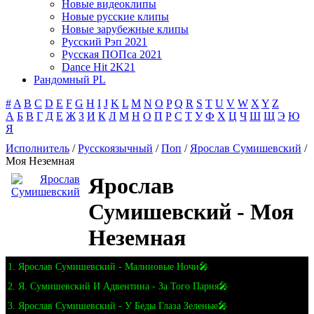
Новые видеоклипы
Новые русские клипы
Новые зарубежные клипы
Русский Рэп 2021
Русская ПОПса 2021
Dance Hit 2K21
Рандомный PL
#
A
B
C
D
E
F
G
H
I
J
K
L
M
N
O
P
Q
R
S
T
U
V
W
X
Y
Z
А
Б
В
Г
Д
Е
Ж
З
И
К
Л
М
Н
О
П
Р
С
Т
У
Ф
Х
Ц
Ч
Ш
Щ
Э
Ю
Я
Исполнитель
/
Русскоязычный
/
Поп
/
Ярослав Сумишевский
/
Моя Неземная
Ярослав
Сумишевский - Моя
Неземная
1. Ярослав Сумишевский - Малиновые Ночи🎤
2. Я. Сумишевский И Адвентина - За Того Парня🎤
3. Ярослав Сумишевский - У Беды Глаза Зеленые🎤