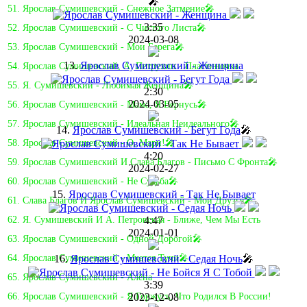
🎤
51. Ярослав Сумишевский - Снежное Затмение🎤
3:35
52. Ярослав Сумишевский - С Чистого Листа🎤
2024-03-08
53. Ярослав Сумишевский - Мои Берега🎤
13.
Ярослав Сумишевский - Женщина
54. Ярослав Сумишевский, А. Петрухин - Пластиночка
55. Я. Сумишевский - Любимая Женщина🎤
2:30
2024-03-05
56. Ярослав Сумишевский - Мама, Я Вернусь🎤
57. Ярослав Сумишевский - Идеальная Неидеального🎤
14.
Ярослав Сумишевский - Бегут Года
🎤
58. Ярослав Сумишевский - О, Мари!🎤
4:20
59. Ярослав Сумишевский И Слава Благов - Письмо С Фронта🎤
2024-02-27
60. Ярослав Сумишевский - Не Судьба🎤
15.
Ярослав Сумишевский - Так Не Бывает
61. Слава Благов И Ярослав Сумишевский - Мои Друзья🎤
4:47
62. Я. Сумишевский И А. Петровская - Ближе, Чем Мы Есть
2024-01-01
63. Ярослав Сумишевский - Одной Дорогой🎤
16.
Ярослав Сумишевский - Седая Ночь
🎤
64. Ярослав Сумишевский - Мчатся Тучи🎤
65. Ярослав Сумишевский - Алёна
3:39
2023-12-08
66. Ярослав Сумишевский - Я Горжусь, Что Родился В России!