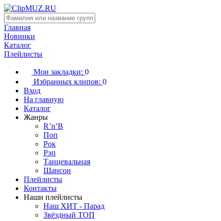
Главная
Новинки
Каталог
Плейлисты
Мои закладки:
0
Избранных клипов:
0
Вход
На главную
Каталог
Жанры
R’n’B
Поп
Рок
Рэп
Танцевальная
Шансон
Плейлисты
Контакты
Наши плейлисты
Наш ХИТ - Парад
Звёздный ТОП