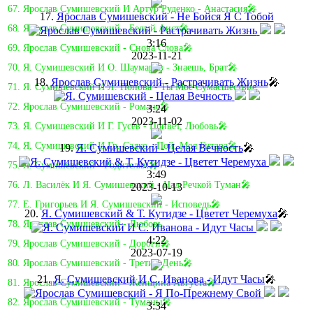
67. Ярослав Сумишевский И Артур Руденко - Анастасия🎤
17.
Ярослав Сумишевский - Не Бойся Я С Тобой
68. Ярослав Сумишевский - Белый Аист🎤
3:16
69. Ярослав Сумишевский - Снова Слова🎤
2023-11-21
70. Я. Сумишевский И О. Шаумаров - Знаешь, Брат🎤
18.
Ярослав Сумишевский - Растрачивать Жизнь
🎤
71. Я. Сумишевский И Л. Попова - Ты Моё Сумасшествие
72. Ярослав Сумишевский - Романс🎤
3:24
2023-11-02
73. Я. Сумишевский И Г. Гусев - Привет, Любовь🎤
74. Я. Сумишевский И Гр. Садко - Пой, Моя Гитара🎤
19.
Я. Сумишевский - Целая Вечность
🎤
75. Я. Сумишевский - Родителям🎤
3:49
76. Л. Василёк И Я. Сумишевский - Над Речкой Туман🎤
2023-10-13
77. Е. Григорьев И Я. Сумишевский - Исповедь🎤
20.
Я. Сумишевский & Т. Кутидзе - Цветет Черемуха
🎤
78. Ярослав Сумишевский - Любовь
4:22
79. Ярослав Сумишевский - Дороги🎤
2023-07-19
80. Ярослав Сумишевский - Третий День🎤
21.
Я. Сумишевский И С. Иванова - Идут Часы
🎤
81. Ярослав Сумишевский - Женщина Августа🎤
82. Ярослав Сумишевский - Туманы🎤
3:34