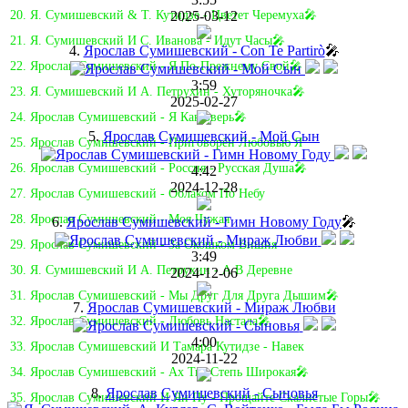
2025-03-12
20. Я. Сумишевский & Т. Кутидзе - Цветет Черемуха🎤
21. Я. Сумишевский И С. Иванова - Идут Часы🎤
4.
Ярослав Сумишевский - Con Te Partirò
🎤
22. Ярослав Сумишевский - Я По-Прежнему Свой🎤
3:59
23. Я. Сумишевский И А. Петрухин - Хуторяночка🎤
2025-02-27
24. Ярослав Сумишевский - Я Как Зверь🎤
5.
Ярослав Сумишевский - Мой Сын
25. Ярослав Сумишевский - Приговорён Любовью Я
26. Ярослав Сумишевский - Россия - Русская Душа🎤
4:42
2024-12-28
27. Ярослав Сумишевский - Облаком По Небу
28. Ярослав Сумишевский - Моя Чужая
6.
Ярослав Сумишевский - Гимн Новому Году
🎤
29. Ярослав Сумишевский - За Окошком Вишня
3:49
30. Я. Сумишевский И А. Петрухин - А В Деревне
2024-12-06
31. Ярослав Сумишевский - Мы Друг Для Друга Дышим🎤
7.
Ярослав Сумишевский - Мираж Любви
32. Ярослав Сумишевский - Любовь Настала🎤
4:00
33. Ярослав Сумишевский И Тамара Кутидзе - Навек
2024-11-22
34. Ярослав Сумишевский - Ах Ты, Степь Широкая🎤
8.
Ярослав Сумишевский - Сыновья
35. Ярослав Сумишевский И Ян Пу - Прощайте Скалистые Горы🎤