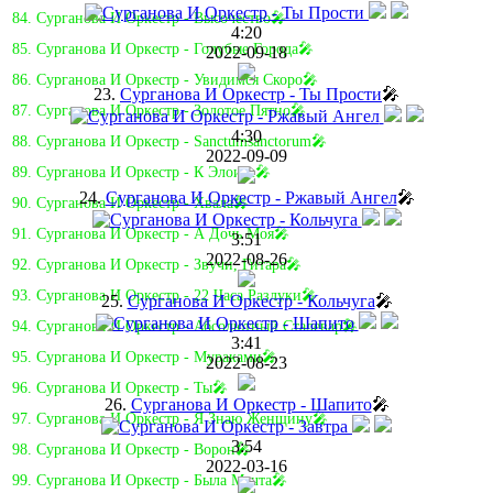
84. Сурганова И Оркестр - Высочество🎤
4:20
85. Сурганова И Оркестр - Голубые Города🎤
2022-09-18
86. Сурганова И Оркестр - Увидимся Скоро🎤
23.
Сурганова И Оркестр - Ты Прости
🎤
87. Сурганова И Оркестр - Золотое Пятно🎤
4:30
88. Сурганова И Оркестр - Sanctumsanctorum🎤
2022-09-09
89. Сурганова И Оркестр - К Элоизе🎤
24.
Сурганова И Оркестр - Ржавый Ангел
🎤
90. Сурганова И Оркестр - Хвала🎤
91. Сурганова И Оркестр - А Дочь Моя🎤
3:51
2022-08-26
92. Сурганова И Оркестр - Звучи, Гитара🎤
93. Сурганова И Оркестр - 22 Часа Разлуки🎤
25.
Сурганова И Оркестр - Кольчуга
🎤
94. Сурганова И Оркестр - Абсолютный Сталевар🎤
3:41
95. Сурганова И Оркестр - Мураками🎤
2022-08-23
96. Сурганова И Оркестр - Ты🎤
26.
Сурганова И Оркестр - Шапито
🎤
97. Сурганова И Оркестр - Я Знаю Женщину🎤
3:54
98. Сурганова И Оркестр - Ворон🎤
2022-03-16
99. Сурганова И Оркестр - Была Мечта🎤