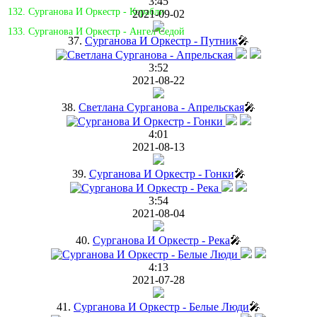
3:45
132. Сурганова И Оркестр - Корабли
2021-09-02
133. Сурганова И Оркестр - Ангел Седой
37.
Сурганова И Оркестр - Путник
🎤
3:52
2021-08-22
38.
Светлана Сурганова - Апрельская
🎤
4:01
2021-08-13
39.
Сурганова И Оркестр - Гонки
🎤
3:54
2021-08-04
40.
Сурганова И Оркестр - Река
🎤
4:13
2021-07-28
41.
Сурганова И Оркестр - Белые Люди
🎤