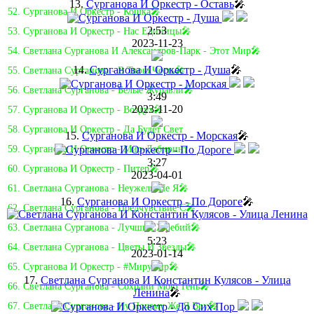
13.
Сурганова И Оркестр - Оставь
🎤
52. Сурганова И Оркестр - Кошка🎤
2:53
53. Сурганова И Оркестр - Нас Единицы🎤
2023-11-23
54. Светлана Сурганова И Александров-Парк - Этот Мир🎤
14.
Сурганова И Оркестр - Душа
🎤
55. Светлана Сурганова - В Твою Честь🎤
56. Светлана Сурганова - Белые Журавли🎤
3:49
2023-11-20
57. Сурганова И Оркестр - Воздух🎤
58. Сурганова И Оркестр - Да Будет Свет
15.
Сурганова И Оркестр - Морская
🎤
59. Сурганова И Оркестр - Мир-Лабиринт
3:27
60. Сурганова И Оркестр - Питер🎤
2023-04-01
61. Светлана Сурганова - Неужели Не Я🎤
16.
Сурганова И Оркестр - По Дороге
🎤
62. Светлана Сурганова - Предчувствие C🎤
63. Светлана Сурганова - Лучший Жребий🎤
5:23
64. Светлана Сурганова - Цветы И Звезды🎤
2023-01-14
65. Сурганова И Оркестр - #Мирумир🎤
17.
Светлана Сурганова И Константин Кулясов - Улица
66. Светлана Сурганова - Сохрани Мою Тень🎤
Ленина
🎤
67. Светлана Сурганова - Ну Почему Же Я Вру🎤