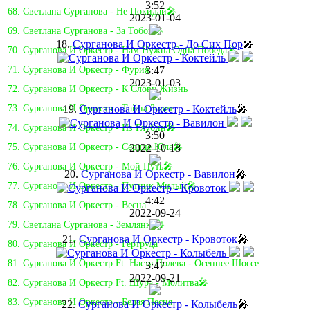
3:52
68. Светлана Сурганова - Не Покидай🎤
2023-01-04
69. Светлана Сурганова - За Тобой🎤
18.
Сурганова И Оркестр - До Сих Пор
🎤
70. Сурганова И Оркестр - Нам Нужна Одна Победа🎤
3:47
71. Сурганова И Оркестр - Фурия
2023-01-03
72. Сурганова И Оркестр - К Слову Жизнь
19.
Сурганова И Оркестр - Коктейль
🎤
73. Сурганова И Оркестр - Тайна Зовет
74. Сурганова И Оркестр - Из Глубин🎤
3:50
2022-10-18
75. Сурганова И Оркестр - Сердце Юла🎤
76. Сурганова И Оркестр - Мой Путь🎤
20.
Сурганова И Оркестр - Вавилон
🎤
77. Сурганова И Оркестр - Путник Милый🎤
4:42
78. Сурганова И Оркестр - Весна
2022-09-24
79. Светлана Сурганова - Землянка🎤
21.
Сурганова И Оркестр - Кровоток
🎤
80. Сурганова И Оркестр - Гертруда
81. Cурганова И Оркестр Ft. Настя Полева - Осеннее Шоссе
3:47
2022-09-21
82. Сурганова И Оркестр Ft. Шура - Молитва🎤
83. Сурганова И Оркестр - Белая Песня
22.
Сурганова И Оркестр - Колыбель
🎤