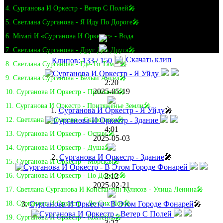
4. Сурганова И Оркестр - Ветер С Полей🎤
5. Светлана Сурганова - Я Иду По Дороге🎤
6. Mivari И «Сурганова И Оркестр» - Вода
7. Светлана Сурганова - Друг Для Друга🎤
Скачать клип
Клипов: 133 / 150
8. Светлана Сурганова - Где-То Там...🎤
9. Светлана Сурганова - Белый Ангел🎤
2:20
2025-05-19
10. Сурганова И Оркестр - Привыкай🎤
11. Сурганова И Оркестр - Притяженье Земли🎤
1.
Сурганова И Оркестр - Я Уйду
🎤
12. Светлана Сурганова - Скалолазка🎤
4:01
13. Сурганова И Оркестр - Оставь🎤
2025-05-03
14. Сурганова И Оркестр - Душа🎤
2.
Сурганова И Оркестр - Здание
🎤
15. Сурганова И Оркестр - Морская🎤
2:12
16. Сурганова И Оркестр - По Дороге🎤
2025-02-21
17. Светлана Сурганова И Константин Кулясов - Улица Ленина🎤
3.
Сурганова И Оркестр - В Этом Городе Фонарей
🎤
18. Сурганова И Оркестр - До Сих Пор🎤
19. Сурганова И Оркестр - Коктейль🎤
3:27