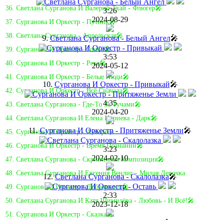
36. Светлана Сурганова И Валерий Тхай - Флюгер🎤
3:26
2024-08-29
37. Сурганова И Оркестр - Путник🎤
38. Светлана Сурганова - Апрельская🎤
9.
Светлана Сурганова - Белый Ангел
🎤
39. Сурганова И Оркестр - Гонки🎤
3:53
40. Сурганова И Оркестр - Река🎤
2024-05-12
41. Сурганова И Оркестр - Белые Люди🎤
10.
Сурганова И Оркестр - Привыкай
🎤
42. Сурганова И Оркестр - Всё Сначала🎤
4:35
43. Светлана Сурганова - Где-То За Тучами🎤
2024-04-20
44. Светлана Сурганова И Елена Нуриева - Дарк🎤
11.
Сурганова И Оркестр - Притяженье Земли
🎤
45. Сурганова И Оркестр - Акварель
46. Сурганова И Оркестр - Время Познаний🎤
3:23
2024-02-10
47. Светлана Сурганова - Скрипичная Композиция🎤
48. Светлана Сурганова И Евгения Венлиг - Милая Девочка
12.
Светлана Сурганова - Скалолазка
🎤
49. Сурганова И Оркестр - Доброволец🎤
2:33
50. Светлана Сурганова И Катя Шимилёва - Любовь - И Всё!🎤
2023-12-18
51. Сурганова И Оркестр - Сказка🎤