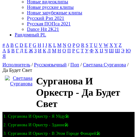
Новые видеоклипы
Новые русские клипы
Новые зарубежные клипы
Русский Рэп 2021
Русская ПОПса 2021
Dance Hit 2K21
Рандомный PL
#
A
B
C
D
E
F
G
H
I
J
K
L
M
N
O
P
Q
R
S
T
U
V
W
X
Y
Z
А
Б
В
Г
Д
Е
Ж
З
И
К
Л
М
Н
О
П
Р
С
Т
У
Ф
Х
Ц
Ч
Ш
Щ
Э
Ю
Я
Исполнитель
/
Русскоязычный
/
Поп
/
Светлана Сурганова
/
Да Будет Свет
Сурганова И
Оркестр - Да Будет
Свет
1. Сурганова И Оркестр - Я Уйду🎤
2. Сурганова И Оркестр - Здание🎤
3. Сурганова И Оркестр - В Этом Городе Фонарей🎤