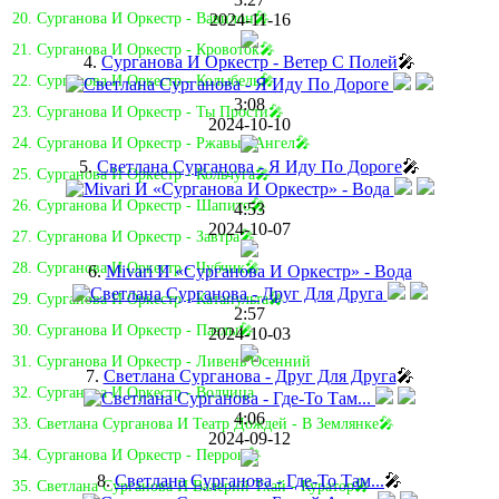
2024-11-16
20. Сурганова И Оркестр - Вавилон🎤
21. Сурганова И Оркестр - Кровоток🎤
4.
Сурганова И Оркестр - Ветер С Полей
🎤
22. Сурганова И Оркестр - Колыбель🎤
3:08
23. Сурганова И Оркестр - Ты Прости🎤
2024-10-10
24. Сурганова И Оркестр - Ржавый Ангел🎤
5.
Светлана Сурганова - Я Иду По Дороге
🎤
25. Сурганова И Оркестр - Кольчуга🎤
26. Сурганова И Оркестр - Шапито🎤
4:53
2024-10-07
27. Сурганова И Оркестр - Завтра🎤
28. Сурганова И Оркестр - Чубчик🎤
6.
Mivari И «Сурганова И Оркестр» - Вода
29. Сурганова И Оркестр - Катапульта🎤
2:57
30. Сурганова И Оркестр - Пазлы🎤
2024-10-03
31. Сурганова И Оркестр - Ливень Осенний
7.
Светлана Сурганова - Друг Для Друга
🎤
32. Сурганова И Оркестр - Волчица
4:06
33. Светлана Сурганова И Театр Дождей - В Землянке🎤
2024-09-12
34. Сурганова И Оркестр - Перрон🎤
8.
Светлана Сурганова - Где-То Там...
🎤
35. Светлана Сурганова И Валерий Тхай - Куратор🎤