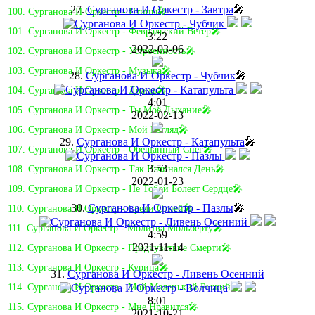
27.
Сурганова И Оркестр - Завтра
🎤
100. Сурганова И Оркестр - Птицы🎤
101. Сурганова И Оркестр - Февральский Ветер🎤
3:22
2022-03-06
102. Сурганова И Оркестр - Устроенность🎤
103. Сурганова И Оркестр - Музыка🎤
28.
Сурганова И Оркестр - Чубчик
🎤
104. Сурганова И Оркестр - Дождь🎤
4:01
105. Сурганова И Оркестр - Ты Моё Дыхание🎤
2022-02-13
106. Сурганова И Оркестр - Мой Взгляд🎤
29.
Сурганова И Оркестр - Катапульта
🎤
107. Сурганова И Оркестр - Обещанный Снег🎤
3:53
108. Сурганова И Оркестр - Так Начинался День🎤
2022-01-23
109. Сурганова И Оркестр - Не Тобой Болеет Сердце🎤
30.
Сурганова И Оркестр - Пазлы
🎤
110. Сурганова И Оркестр - Среди Огней🎤
111. Сурганова И Оркестр - Молитва Мольберту🎤
4:59
2021-11-14
112. Сурганова И Оркестр - Предчувствие Смерти🎤
113. Сурганова И Оркестр - Курица🎤
31.
Сурганова И Оркестр - Ливень Осенний
114. Сурганова И Оркестр - Мой Маленький Рыжий🎤
8:01
115. Сурганова И Оркестр - Мне Нравится🎤
2021-10-21