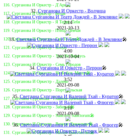
116. Сурганова И Оркестр - Д'Арк🎤
32.
Сурганова И Оркестр - Волчица
117. Сурганова И Оркестр - Белая
2:14
118. Сурганова И Оркестр - Я Теряю Тебя
2021-10-13
119. Сурганова И Оркестр - Птица Певчая
33.
Светлана Сурганова И Театр Дождей - В Землянке
🎤
120. Сурганова И Оркестр - Где-То Там🎤
121. Сурганова И Оркестр - Клоун
4:00
2021-10-04
122. Сурганова И Оркестр - Уже Не Вернусь
123. Сурганова И Оркестр - Семь Городов
34.
Сурганова И Оркестр - Перрон
🎤
124. Сурганова И Оркестр - Не Бойся, Милая🎤
3:52
125. Сурганова И Оркестр - Далеко
2021-09-08
126. Сурганова И Оркестр - Португальская
35.
Светлана Сурганова И Валерий Тхай - Куратор
🎤
127. Светлана Сурганова - Главное Девчонки
128. Сурганова И Оркестр - Забирай🎤
3:10
2021-09-08
129. Сурганова И Оркестр - Sanctum Sanctorum🎤
130. Сурганова И Оркестр - Вечное Движение🎤
36.
Светлана Сурганова И Валерий Тхай - Флюгер
🎤
131. Сурганова И Оркестр - Милое Высочество🎤