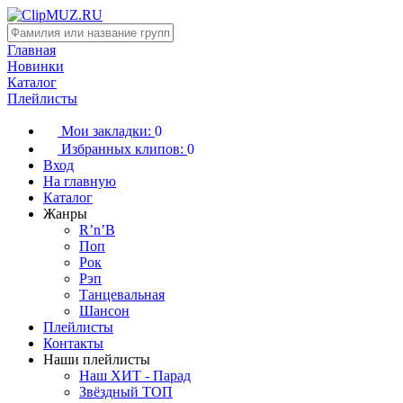
Главная
Новинки
Каталог
Плейлисты
Мои закладки:
0
Избранных клипов:
0
Вход
На главную
Каталог
Жанры
R’n’B
Поп
Рок
Рэп
Танцевальная
Шансон
Плейлисты
Контакты
Наши плейлисты
Наш ХИТ - Парад
Звёздный ТОП