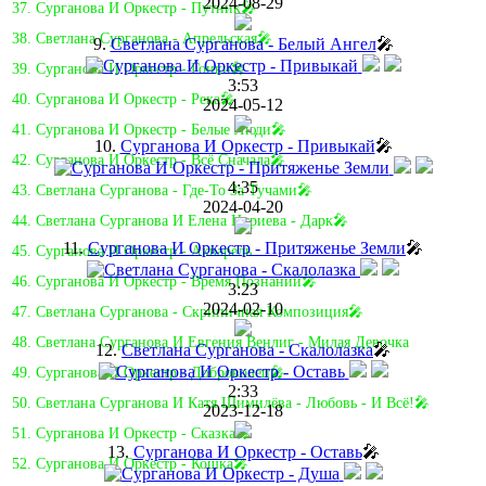
2024-08-29
37. Сурганова И Оркестр - Путник🎤
38. Светлана Сурганова - Апрельская🎤
9.
Светлана Сурганова - Белый Ангел
🎤
39. Сурганова И Оркестр - Гонки🎤
3:53
40. Сурганова И Оркестр - Река🎤
2024-05-12
41. Сурганова И Оркестр - Белые Люди🎤
10.
Сурганова И Оркестр - Привыкай
🎤
42. Сурганова И Оркестр - Всё Сначала🎤
4:35
43. Светлана Сурганова - Где-То За Тучами🎤
2024-04-20
44. Светлана Сурганова И Елена Нуриева - Дарк🎤
11.
Сурганова И Оркестр - Притяженье Земли
🎤
45. Сурганова И Оркестр - Акварель
46. Сурганова И Оркестр - Время Познаний🎤
3:23
2024-02-10
47. Светлана Сурганова - Скрипичная Композиция🎤
48. Светлана Сурганова И Евгения Венлиг - Милая Девочка
12.
Светлана Сурганова - Скалолазка
🎤
49. Сурганова И Оркестр - Доброволец🎤
2:33
50. Светлана Сурганова И Катя Шимилёва - Любовь - И Всё!🎤
2023-12-18
51. Сурганова И Оркестр - Сказка🎤
13.
Сурганова И Оркестр - Оставь
🎤
52. Сурганова И Оркестр - Кошка🎤