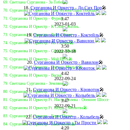
69. Светлана Сурганова - За Тобой🎤
18.
Сурганова И Оркестр - До Сих Пор
🎤
70. Сурганова И Оркестр - Нам Нужна Одна Победа🎤
3:47
71. Сурганова И Оркестр - Фурия
2023-01-03
72. Сурганова И Оркестр - К Слову Жизнь
19.
Сурганова И Оркестр - Коктейль
🎤
73. Сурганова И Оркестр - Тайна Зовет
74. Сурганова И Оркестр - Из Глубин🎤
3:50
2022-10-18
75. Сурганова И Оркестр - Сердце Юла🎤
76. Сурганова И Оркестр - Мой Путь🎤
20.
Сурганова И Оркестр - Вавилон
🎤
77. Сурганова И Оркестр - Путник Милый🎤
4:42
78. Сурганова И Оркестр - Весна
2022-09-24
79. Светлана Сурганова - Землянка🎤
21.
Сурганова И Оркестр - Кровоток
🎤
80. Сурганова И Оркестр - Гертруда
81. Cурганова И Оркестр Ft. Настя Полева - Осеннее Шоссе
3:47
2022-09-21
82. Сурганова И Оркестр Ft. Шура - Молитва🎤
83. Сурганова И Оркестр - Белая Песня
22.
Сурганова И Оркестр - Колыбель
🎤
84. Сурганова И Оркестр - Высочество🎤
4:20