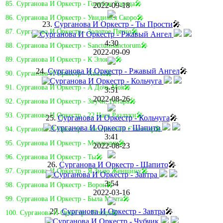
85. Сурганова И Оркестр - Голубые Города🎤
2022-09-18
86. Сурганова И Оркестр - Увидимся Скоро🎤
23.
Сурганова И Оркестр - Ты Прости
🎤
87. Сурганова И Оркестр - Золотое Пятно🎤
4:30
88. Сурганова И Оркестр - Sanctumsanctorum🎤
2022-09-09
89. Сурганова И Оркестр - К Элоизе🎤
24.
Сурганова И Оркестр - Ржавый Ангел
🎤
90. Сурганова И Оркестр - Хвала🎤
91. Сурганова И Оркестр - А Дочь Моя🎤
3:51
2022-08-26
92. Сурганова И Оркестр - Звучи, Гитара🎤
93. Сурганова И Оркестр - 22 Часа Разлуки🎤
25.
Сурганова И Оркестр - Кольчуга
🎤
94. Сурганова И Оркестр - Абсолютный Сталевар🎤
3:41
95. Сурганова И Оркестр - Мураками🎤
2022-08-23
96. Сурганова И Оркестр - Ты🎤
26.
Сурганова И Оркестр - Шапито
🎤
97. Сурганова И Оркестр - Я Знаю Женщину🎤
3:54
98. Сурганова И Оркестр - Ворон🎤
2022-03-16
99. Сурганова И Оркестр - Была Мечта🎤
27.
Сурганова И Оркестр - Завтра
🎤
100. Сурганова И Оркестр - Птицы🎤