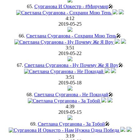
65.
Сурганова И Оркестр - #Мирумир
🎤
4:12
2019-05-25
66.
Светлана Сурганова - Сохрани Мою Тень
🎤
3:51
2019-05-22
67.
Светлана Сурганова - Ну Почему Же Я Вру
🎤
3:51
2019-05-18
68.
Светлана Сурганова - Не Покидай
🎤
4:39
2019-05-15
69.
Светлана Сурганова - За Тобой
🎤
3:19