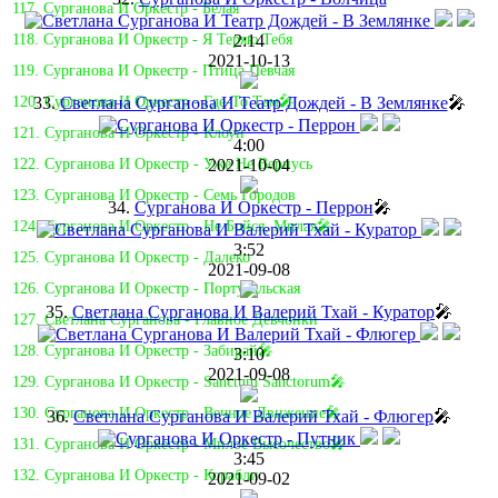
117. Сурганова И Оркестр - Белая
2:14
118. Сурганова И Оркестр - Я Теряю Тебя
2021-10-13
119. Сурганова И Оркестр - Птица Певчая
33.
Светлана Сурганова И Театр Дождей - В Землянке
🎤
120. Сурганова И Оркестр - Где-То Там🎤
121. Сурганова И Оркестр - Клоун
4:00
2021-10-04
122. Сурганова И Оркестр - Уже Не Вернусь
123. Сурганова И Оркестр - Семь Городов
34.
Сурганова И Оркестр - Перрон
🎤
124. Сурганова И Оркестр - Не Бойся, Милая🎤
3:52
125. Сурганова И Оркестр - Далеко
2021-09-08
126. Сурганова И Оркестр - Португальская
35.
Светлана Сурганова И Валерий Тхай - Куратор
🎤
127. Светлана Сурганова - Главное Девчонки
128. Сурганова И Оркестр - Забирай🎤
3:10
2021-09-08
129. Сурганова И Оркестр - Sanctum Sanctorum🎤
130. Сурганова И Оркестр - Вечное Движение🎤
36.
Светлана Сурганова И Валерий Тхай - Флюгер
🎤
131. Сурганова И Оркестр - Милое Высочество🎤
3:45
132. Сурганова И Оркестр - Корабли
2021-09-02