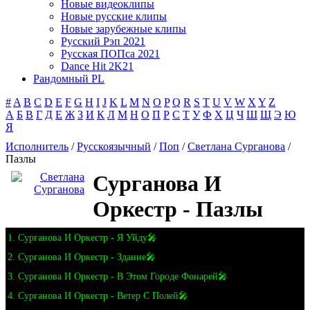
Новые видеоклипы
Новые русские клипы
Новые зарубежные клипы
Русский Рэп 2021
Русская ПОПса 2021
Dance Hit 2K21
Рандомный PL
#
A
B
C
D
E
F
G
H
I
J
K
L
M
N
O
P
Q
R
S
T
U
V
W
X
Y
Z
А
Б
В
Г
Д
Е
Ж
З
И
К
Л
М
Н
О
П
Р
С
Т
У
Ф
Х
Ц
Ч
Ш
Щ
Э
Ю
Я
Исполнитель
/
Русскоязычный
/
Поп
/
Светлана Сурганова
/
Пазлы
Сурганова И
Оркестр - Пазлы
1. Сурганова И Оркестр - Я Уйду🎤
2. Сурганова И Оркестр - Здание🎤
3. Сурганова И Оркестр - В Этом Городе Фонарей🎤
4. Сурганова И Оркестр - Ветер С Полей🎤