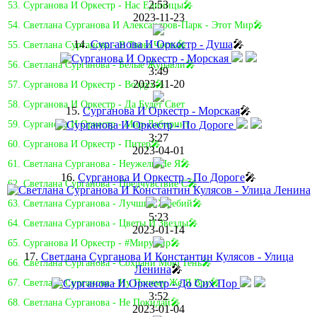
2:53
53. Сурганова И Оркестр - Нас Единицы🎤
2023-11-23
54. Светлана Сурганова И Александров-Парк - Этот Мир🎤
14.
Сурганова И Оркестр - Душа
🎤
55. Светлана Сурганова - В Твою Честь🎤
56. Светлана Сурганова - Белые Журавли🎤
3:49
2023-11-20
57. Сурганова И Оркестр - Воздух🎤
58. Сурганова И Оркестр - Да Будет Свет
15.
Сурганова И Оркестр - Морская
🎤
59. Сурганова И Оркестр - Мир-Лабиринт
3:27
60. Сурганова И Оркестр - Питер🎤
2023-04-01
61. Светлана Сурганова - Неужели Не Я🎤
16.
Сурганова И Оркестр - По Дороге
🎤
62. Светлана Сурганова - Предчувствие C🎤
63. Светлана Сурганова - Лучший Жребий🎤
5:23
64. Светлана Сурганова - Цветы И Звезды🎤
2023-01-14
65. Сурганова И Оркестр - #Мирумир🎤
17.
Светлана Сурганова И Константин Кулясов - Улица
66. Светлана Сурганова - Сохрани Мою Тень🎤
Ленина
🎤
67. Светлана Сурганова - Ну Почему Же Я Вру🎤
3:52
68. Светлана Сурганова - Не Покидай🎤
2023-01-04