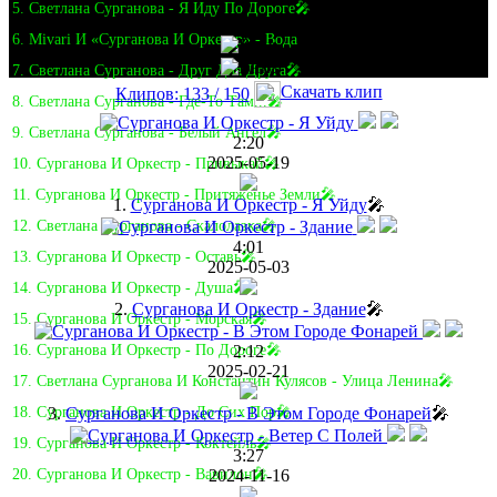
5. Светлана Сурганова - Я Иду По Дороге🎤
6. Mivari И «Сурганова И Оркестр» - Вода
7. Светлана Сурганова - Друг Для Друга🎤
Скачать клип
Клипов: 133 / 150
8. Светлана Сурганова - Где-То Там...🎤
9. Светлана Сурганова - Белый Ангел🎤
2:20
2025-05-19
10. Сурганова И Оркестр - Привыкай🎤
11. Сурганова И Оркестр - Притяженье Земли🎤
1.
Сурганова И Оркестр - Я Уйду
🎤
12. Светлана Сурганова - Скалолазка🎤
4:01
13. Сурганова И Оркестр - Оставь🎤
2025-05-03
14. Сурганова И Оркестр - Душа🎤
2.
Сурганова И Оркестр - Здание
🎤
15. Сурганова И Оркестр - Морская🎤
2:12
16. Сурганова И Оркестр - По Дороге🎤
2025-02-21
17. Светлана Сурганова И Константин Кулясов - Улица Ленина🎤
3.
Сурганова И Оркестр - В Этом Городе Фонарей
🎤
18. Сурганова И Оркестр - До Сих Пор🎤
19. Сурганова И Оркестр - Коктейль🎤
3:27
2024-11-16
20. Сурганова И Оркестр - Вавилон🎤