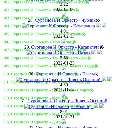
101. Сурганова И Оркестр - Февральский Ветер🎤
3:22
2022-03-06
102. Сурганова И Оркестр - Устроенность🎤
103. Сурганова И Оркестр - Музыка🎤
28.
Сурганова И Оркестр - Чубчик
🎤
104. Сурганова И Оркестр - Дождь🎤
4:01
105. Сурганова И Оркестр - Ты Моё Дыхание🎤
2022-02-13
106. Сурганова И Оркестр - Мой Взгляд🎤
29.
Сурганова И Оркестр - Катапульта
🎤
107. Сурганова И Оркестр - Обещанный Снег🎤
3:53
108. Сурганова И Оркестр - Так Начинался День🎤
2022-01-23
109. Сурганова И Оркестр - Не Тобой Болеет Сердце🎤
30.
Сурганова И Оркестр - Пазлы
🎤
110. Сурганова И Оркестр - Среди Огней🎤
111. Сурганова И Оркестр - Молитва Мольберту🎤
4:59
2021-11-14
112. Сурганова И Оркестр - Предчувствие Смерти🎤
113. Сурганова И Оркестр - Курица🎤
31.
Сурганова И Оркестр - Ливень Осенний
114. Сурганова И Оркестр - Мой Маленький Рыжий🎤
8:01
115. Сурганова И Оркестр - Мне Нравится🎤
2021-10-21
116. Сурганова И Оркестр - Д'Арк🎤
32.
Сурганова И Оркестр - Волчица