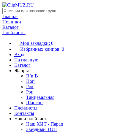
Главная
Новинки
Каталог
Плейлисты
Мои закладки:
0
Избранных клипов:
0
Вход
На главную
Каталог
Жанры
R’n’B
Поп
Рок
Рэп
Танцевальная
Шансон
Плейлисты
Контакты
Наши плейлисты
Наш ХИТ - Парад
Звёздный ТОП