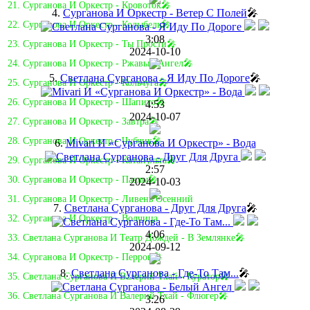
21. Сурганова И Оркестр - Кровоток🎤
4.
Сурганова И Оркестр - Ветер С Полей
🎤
22. Сурганова И Оркестр - Колыбель🎤
3:08
23. Сурганова И Оркестр - Ты Прости🎤
2024-10-10
24. Сурганова И Оркестр - Ржавый Ангел🎤
5.
Светлана Сурганова - Я Иду По Дороге
🎤
25. Сурганова И Оркестр - Кольчуга🎤
26. Сурганова И Оркестр - Шапито🎤
4:53
2024-10-07
27. Сурганова И Оркестр - Завтра🎤
28. Сурганова И Оркестр - Чубчик🎤
6.
Mivari И «Сурганова И Оркестр» - Вода
29. Сурганова И Оркестр - Катапульта🎤
2:57
30. Сурганова И Оркестр - Пазлы🎤
2024-10-03
31. Сурганова И Оркестр - Ливень Осенний
7.
Светлана Сурганова - Друг Для Друга
🎤
32. Сурганова И Оркестр - Волчица
4:06
33. Светлана Сурганова И Театр Дождей - В Землянке🎤
2024-09-12
34. Сурганова И Оркестр - Перрон🎤
8.
Светлана Сурганова - Где-То Там...
🎤
35. Светлана Сурганова И Валерий Тхай - Куратор🎤
36. Светлана Сурганова И Валерий Тхай - Флюгер🎤
3:26