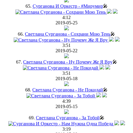
65.
Сурганова И Оркестр - #Мирумир
🎤
4:12
2019-05-25
66.
Светлана Сурганова - Сохрани Мою Тень
🎤
3:51
2019-05-22
67.
Светлана Сурганова - Ну Почему Же Я Вру
🎤
3:51
2019-05-18
68.
Светлана Сурганова - Не Покидай
🎤
4:39
2019-05-15
69.
Светлана Сурганова - За Тобой
🎤
3:19