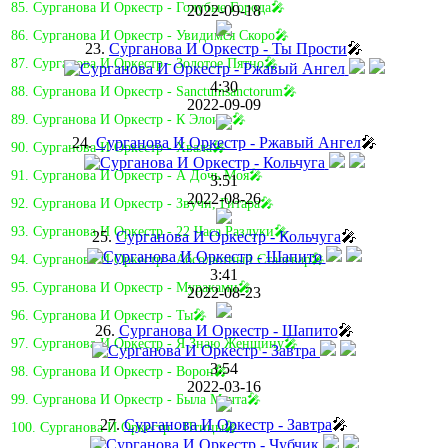
85. Сурганова И Оркестр - Голубые Города🎤
2022-09-18
86. Сурганова И Оркестр - Увидимся Скоро🎤
23.
Сурганова И Оркестр - Ты Прости
🎤
87. Сурганова И Оркестр - Золотое Пятно🎤
4:30
88. Сурганова И Оркестр - Sanctumsanctorum🎤
2022-09-09
89. Сурганова И Оркестр - К Элоизе🎤
24.
Сурганова И Оркестр - Ржавый Ангел
🎤
90. Сурганова И Оркестр - Хвала🎤
91. Сурганова И Оркестр - А Дочь Моя🎤
3:51
2022-08-26
92. Сурганова И Оркестр - Звучи, Гитара🎤
93. Сурганова И Оркестр - 22 Часа Разлуки🎤
25.
Сурганова И Оркестр - Кольчуга
🎤
94. Сурганова И Оркестр - Абсолютный Сталевар🎤
3:41
95. Сурганова И Оркестр - Мураками🎤
2022-08-23
96. Сурганова И Оркестр - Ты🎤
26.
Сурганова И Оркестр - Шапито
🎤
97. Сурганова И Оркестр - Я Знаю Женщину🎤
3:54
98. Сурганова И Оркестр - Ворон🎤
2022-03-16
99. Сурганова И Оркестр - Была Мечта🎤
27.
Сурганова И Оркестр - Завтра
🎤
100. Сурганова И Оркестр - Птицы🎤