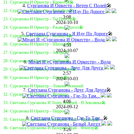
21. Сурганова И Оркестр - Кровоток🎤
4.
Сурганова И Оркестр - Ветер С Полей
🎤
22. Сурганова И Оркестр - Колыбель🎤
3:08
23. Сурганова И Оркестр - Ты Прости🎤
2024-10-10
24. Сурганова И Оркестр - Ржавый Ангел🎤
5.
Светлана Сурганова - Я Иду По Дороге
🎤
25. Сурганова И Оркестр - Кольчуга🎤
26. Сурганова И Оркестр - Шапито🎤
4:53
2024-10-07
27. Сурганова И Оркестр - Завтра🎤
28. Сурганова И Оркестр - Чубчик🎤
6.
Mivari И «Сурганова И Оркестр» - Вода
29. Сурганова И Оркестр - Катапульта🎤
2:57
30. Сурганова И Оркестр - Пазлы🎤
2024-10-03
31. Сурганова И Оркестр - Ливень Осенний
7.
Светлана Сурганова - Друг Для Друга
🎤
32. Сурганова И Оркестр - Волчица
4:06
33. Светлана Сурганова И Театр Дождей - В Землянке🎤
2024-09-12
34. Сурганова И Оркестр - Перрон🎤
8.
Светлана Сурганова - Где-То Там...
🎤
35. Светлана Сурганова И Валерий Тхай - Куратор🎤
36. Светлана Сурганова И Валерий Тхай - Флюгер🎤
3:26