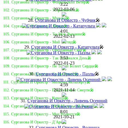
101. Сурганова И Оркестр - Февральский Ветер🎤
3:22
2022-03-06
102. Сурганова И Оркестр - Устроенность🎤
103. Сурганова И Оркестр - Музыка🎤
28.
Сурганова И Оркестр - Чубчик
🎤
104. Сурганова И Оркестр - Дождь🎤
4:01
105. Сурганова И Оркестр - Ты Моё Дыхание🎤
2022-02-13
106. Сурганова И Оркестр - Мой Взгляд🎤
29.
Сурганова И Оркестр - Катапульта
🎤
107. Сурганова И Оркестр - Обещанный Снег🎤
3:53
108. Сурганова И Оркестр - Так Начинался День🎤
2022-01-23
109. Сурганова И Оркестр - Не Тобой Болеет Сердце🎤
30.
Сурганова И Оркестр - Пазлы
🎤
110. Сурганова И Оркестр - Среди Огней🎤
111. Сурганова И Оркестр - Молитва Мольберту🎤
4:59
2021-11-14
112. Сурганова И Оркестр - Предчувствие Смерти🎤
113. Сурганова И Оркестр - Курица🎤
31.
Сурганова И Оркестр - Ливень Осенний
114. Сурганова И Оркестр - Мой Маленький Рыжий🎤
8:01
115. Сурганова И Оркестр - Мне Нравится🎤
2021-10-21
116. Сурганова И Оркестр - Д'Арк🎤
32.
Сурганова И Оркестр - Волчица