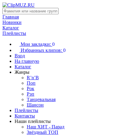
Главная
Новинки
Каталог
Плейлисты
Мои закладки:
0
Избранных клипов:
0
Вход
На главную
Каталог
Жанры
R’n’B
Поп
Рок
Рэп
Танцевальная
Шансон
Плейлисты
Контакты
Наши плейлисты
Наш ХИТ - Парад
Звёздный ТОП