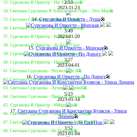
2:53
53. Сурганова И Оркестр - Нас Единицы🎤
2023-11-23
54. Светлана Сурганова И Александров-Парк - Этот Мир🎤
14.
Сурганова И Оркестр - Душа
🎤
55. Светлана Сурганова - В Твою Честь🎤
56. Светлана Сурганова - Белые Журавли🎤
3:49
2023-11-20
57. Сурганова И Оркестр - Воздух🎤
58. Сурганова И Оркестр - Да Будет Свет
15.
Сурганова И Оркестр - Морская
🎤
59. Сурганова И Оркестр - Мир-Лабиринт
3:27
60. Сурганова И Оркестр - Питер🎤
2023-04-01
61. Светлана Сурганова - Неужели Не Я🎤
16.
Сурганова И Оркестр - По Дороге
🎤
62. Светлана Сурганова - Предчувствие C🎤
63. Светлана Сурганова - Лучший Жребий🎤
5:23
64. Светлана Сурганова - Цветы И Звезды🎤
2023-01-14
65. Сурганова И Оркестр - #Мирумир🎤
17.
Светлана Сурганова И Константин Кулясов - Улица
66. Светлана Сурганова - Сохрани Мою Тень🎤
Ленина
🎤
67. Светлана Сурганова - Ну Почему Же Я Вру🎤
3:52
68. Светлана Сурганова - Не Покидай🎤
2023-01-04