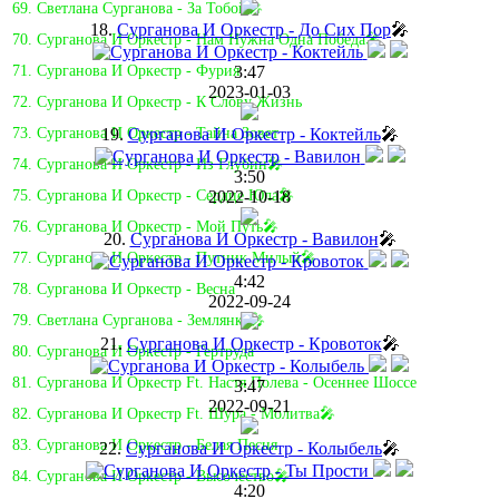
69. Светлана Сурганова - За Тобой🎤
18.
Сурганова И Оркестр - До Сих Пор
🎤
70. Сурганова И Оркестр - Нам Нужна Одна Победа🎤
3:47
71. Сурганова И Оркестр - Фурия
2023-01-03
72. Сурганова И Оркестр - К Слову Жизнь
19.
Сурганова И Оркестр - Коктейль
🎤
73. Сурганова И Оркестр - Тайна Зовет
74. Сурганова И Оркестр - Из Глубин🎤
3:50
2022-10-18
75. Сурганова И Оркестр - Сердце Юла🎤
76. Сурганова И Оркестр - Мой Путь🎤
20.
Сурганова И Оркестр - Вавилон
🎤
77. Сурганова И Оркестр - Путник Милый🎤
4:42
78. Сурганова И Оркестр - Весна
2022-09-24
79. Светлана Сурганова - Землянка🎤
21.
Сурганова И Оркестр - Кровоток
🎤
80. Сурганова И Оркестр - Гертруда
81. Cурганова И Оркестр Ft. Настя Полева - Осеннее Шоссе
3:47
2022-09-21
82. Сурганова И Оркестр Ft. Шура - Молитва🎤
83. Сурганова И Оркестр - Белая Песня
22.
Сурганова И Оркестр - Колыбель
🎤
84. Сурганова И Оркестр - Высочество🎤
4:20