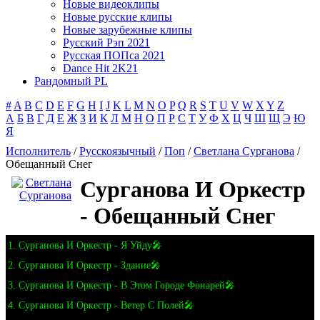
Новые видеоклипы
Новые русские клипы
Новые зарубежные клипы
Русский Рэп 2021
Русская ПОПса 2021
Dance Hit 2K21
Рандомный PL
#
A
B
C
D
E
F
G
H
I
J
K
L
M
N
O
P
Q
R
S
T
U
V
W
X
Y
Z
А
Б
В
Г
Д
Е
Ж
З
И
К
Л
М
Н
О
П
Р
С
Т
У
Ф
Х
Ц
Ч
Ш
Щ
Э
Ю
Я
Исполнитель
/
Русскоязычный
/
Поп
/
Светлана Сурганова
/
Обещанный Снег
Сурганова И Оркестр
- Обещанный Снег
1. Сурганова И Оркестр - Я Уйду🎤
2. Сурганова И Оркестр - Здание🎤
3. Сурганова И Оркестр - В Этом Городе Фонарей🎤
4. Сурганова И Оркестр - Ветер С Полей🎤