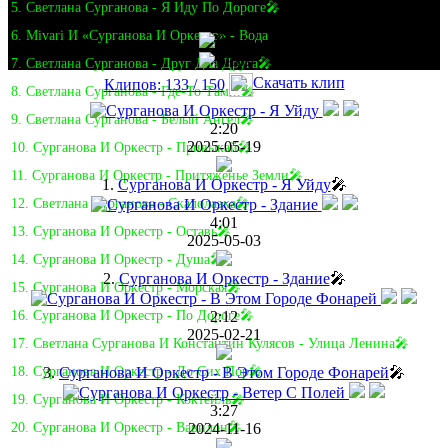
5. Светлана Сурганова - Я Иду По Дороге🎤
6. Mivari И «Сурганова И Оркестр» - Вода
7. Светлана Сурганова - Друг Для Друга🎤
Скачать клип
Клипов: 133 / 150
8. Светлана Сурганова - Где-То Там...🎤
9. Светлана Сурганова - Белый Ангел🎤
2:20
2025-05-19
10. Сурганова И Оркестр - Привыкай🎤
11. Сурганова И Оркестр - Притяженье Земли🎤
1.
Сурганова И Оркестр - Я Уйду
🎤
12. Светлана Сурганова - Скалолазка🎤
4:01
13. Сурганова И Оркестр - Оставь🎤
2025-05-03
14. Сурганова И Оркестр - Душа🎤
2.
Сурганова И Оркестр - Здание
🎤
15. Сурганова И Оркестр - Морская🎤
2:12
16. Сурганова И Оркестр - По Дороге🎤
2025-02-21
17. Светлана Сурганова И Константин Кулясов - Улица Ленина🎤
3.
Сурганова И Оркестр - В Этом Городе Фонарей
🎤
18. Сурганова И Оркестр - До Сих Пор🎤
19. Сурганова И Оркестр - Коктейль🎤
3:27
2024-11-16
20. Сурганова И Оркестр - Вавилон🎤