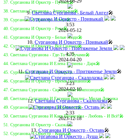
2024-08-29
37. Сурганова И Оркестр - Путник🎤
38. Светлана Сурганова - Апрельская🎤
9.
Светлана Сурганова - Белый Ангел
🎤
39. Сурганова И Оркестр - Гонки🎤
3:53
40. Сурганова И Оркестр - Река🎤
2024-05-12
41. Сурганова И Оркестр - Белые Люди🎤
10.
Сурганова И Оркестр - Привыкай
🎤
42. Сурганова И Оркестр - Всё Сначала🎤
4:35
43. Светлана Сурганова - Где-То За Тучами🎤
2024-04-20
44. Светлана Сурганова И Елена Нуриева - Дарк🎤
11.
Сурганова И Оркестр - Притяженье Земли
🎤
45. Сурганова И Оркестр - Акварель
46. Сурганова И Оркестр - Время Познаний🎤
3:23
2024-02-10
47. Светлана Сурганова - Скрипичная Композиция🎤
48. Светлана Сурганова И Евгения Венлиг - Милая Девочка
12.
Светлана Сурганова - Скалолазка
🎤
49. Сурганова И Оркестр - Доброволец🎤
2:33
50. Светлана Сурганова И Катя Шимилёва - Любовь - И Всё!🎤
2023-12-18
51. Сурганова И Оркестр - Сказка🎤
13.
Сурганова И Оркестр - Оставь
🎤
52. Сурганова И Оркестр - Кошка🎤