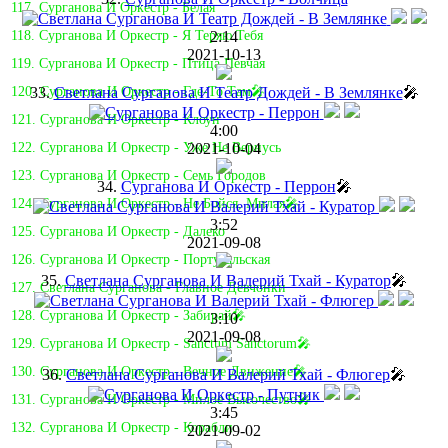
117. Сурганова И Оркестр - Белая
2:14
118. Сурганова И Оркестр - Я Теряю Тебя
2021-10-13
119. Сурганова И Оркестр - Птица Певчая
33.
Светлана Сурганова И Театр Дождей - В Землянке
🎤
120. Сурганова И Оркестр - Где-То Там🎤
121. Сурганова И Оркестр - Клоун
4:00
2021-10-04
122. Сурганова И Оркестр - Уже Не Вернусь
123. Сурганова И Оркестр - Семь Городов
34.
Сурганова И Оркестр - Перрон
🎤
124. Сурганова И Оркестр - Не Бойся, Милая🎤
3:52
125. Сурганова И Оркестр - Далеко
2021-09-08
126. Сурганова И Оркестр - Португальская
35.
Светлана Сурганова И Валерий Тхай - Куратор
🎤
127. Светлана Сурганова - Главное Девчонки
128. Сурганова И Оркестр - Забирай🎤
3:10
2021-09-08
129. Сурганова И Оркестр - Sanctum Sanctorum🎤
130. Сурганова И Оркестр - Вечное Движение🎤
36.
Светлана Сурганова И Валерий Тхай - Флюгер
🎤
131. Сурганова И Оркестр - Милое Высочество🎤
3:45
132. Сурганова И Оркестр - Корабли
2021-09-02