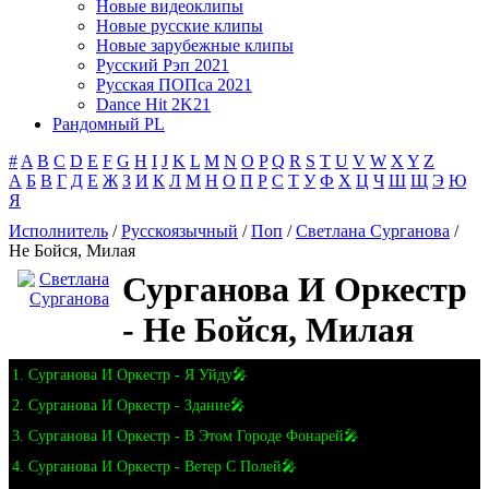
Новые видеоклипы
Новые русские клипы
Новые зарубежные клипы
Русский Рэп 2021
Русская ПОПса 2021
Dance Hit 2K21
Рандомный PL
#
A
B
C
D
E
F
G
H
I
J
K
L
M
N
O
P
Q
R
S
T
U
V
W
X
Y
Z
А
Б
В
Г
Д
Е
Ж
З
И
К
Л
М
Н
О
П
Р
С
Т
У
Ф
Х
Ц
Ч
Ш
Щ
Э
Ю
Я
Исполнитель
/
Русскоязычный
/
Поп
/
Светлана Сурганова
/
Не Бойся, Милая
Сурганова И Оркестр
- Не Бойся, Милая
1. Сурганова И Оркестр - Я Уйду🎤
2. Сурганова И Оркестр - Здание🎤
3. Сурганова И Оркестр - В Этом Городе Фонарей🎤
4. Сурганова И Оркестр - Ветер С Полей🎤