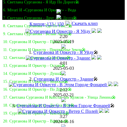
5. Светлана Сурганова - Я Иду По Дороге🎤
6. Mivari И «Сурганова И Оркестр» - Вода
7. Светлана Сурганова - Друг Для Друга🎤
Скачать клип
Клипов: 133 / 150
8. Светлана Сурганова - Где-То Там...🎤
9. Светлана Сурганова - Белый Ангел🎤
2:20
2025-05-19
10. Сурганова И Оркестр - Привыкай🎤
11. Сурганова И Оркестр - Притяженье Земли🎤
1.
Сурганова И Оркестр - Я Уйду
🎤
12. Светлана Сурганова - Скалолазка🎤
4:01
13. Сурганова И Оркестр - Оставь🎤
2025-05-03
14. Сурганова И Оркестр - Душа🎤
2.
Сурганова И Оркестр - Здание
🎤
15. Сурганова И Оркестр - Морская🎤
2:12
16. Сурганова И Оркестр - По Дороге🎤
2025-02-21
17. Светлана Сурганова И Константин Кулясов - Улица Ленина🎤
3.
Сурганова И Оркестр - В Этом Городе Фонарей
🎤
18. Сурганова И Оркестр - До Сих Пор🎤
19. Сурганова И Оркестр - Коктейль🎤
3:27
2024-11-16
20. Сурганова И Оркестр - Вавилон🎤