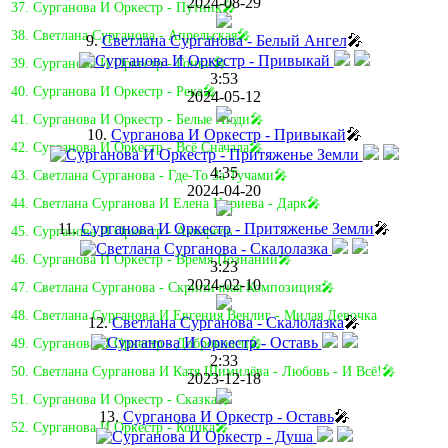
2024-08-29
37. Сурганова И Оркестр - Путник🎤
38. Светлана Сурганова - Апрельская🎤
9.
Светлана Сурганова - Белый Ангел
🎤
39. Сурганова И Оркестр - Гонки🎤
3:53
40. Сурганова И Оркестр - Река🎤
2024-05-12
41. Сурганова И Оркестр - Белые Люди🎤
10.
Сурганова И Оркестр - Привыкай
🎤
42. Сурганова И Оркестр - Всё Сначала🎤
4:35
43. Светлана Сурганова - Где-То За Тучами🎤
2024-04-20
44. Светлана Сурганова И Елена Нуриева - Дарк🎤
11.
Сурганова И Оркестр - Притяженье Земли
🎤
45. Сурганова И Оркестр - Акварель
46. Сурганова И Оркестр - Время Познаний🎤
3:23
2024-02-10
47. Светлана Сурганова - Скрипичная Композиция🎤
48. Светлана Сурганова И Евгения Венлиг - Милая Девочка
12.
Светлана Сурганова - Скалолазка
🎤
49. Сурганова И Оркестр - Доброволец🎤
2:33
50. Светлана Сурганова И Катя Шимилёва - Любовь - И Всё!🎤
2023-12-18
51. Сурганова И Оркестр - Сказка🎤
13.
Сурганова И Оркестр - Оставь
🎤
52. Сурганова И Оркестр - Кошка🎤