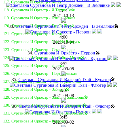
117. Сурганова И Оркестр - Белая
2:14
118. Сурганова И Оркестр - Я Теряю Тебя
2021-10-13
119. Сурганова И Оркестр - Птица Певчая
33.
Светлана Сурганова И Театр Дождей - В Землянке
🎤
120. Сурганова И Оркестр - Где-То Там🎤
121. Сурганова И Оркестр - Клоун
4:00
2021-10-04
122. Сурганова И Оркестр - Уже Не Вернусь
123. Сурганова И Оркестр - Семь Городов
34.
Сурганова И Оркестр - Перрон
🎤
124. Сурганова И Оркестр - Не Бойся, Милая🎤
3:52
125. Сурганова И Оркестр - Далеко
2021-09-08
126. Сурганова И Оркестр - Португальская
35.
Светлана Сурганова И Валерий Тхай - Куратор
🎤
127. Светлана Сурганова - Главное Девчонки
128. Сурганова И Оркестр - Забирай🎤
3:10
2021-09-08
129. Сурганова И Оркестр - Sanctum Sanctorum🎤
130. Сурганова И Оркестр - Вечное Движение🎤
36.
Светлана Сурганова И Валерий Тхай - Флюгер
🎤
131. Сурганова И Оркестр - Милое Высочество🎤
3:45
132. Сурганова И Оркестр - Корабли
2021-09-02