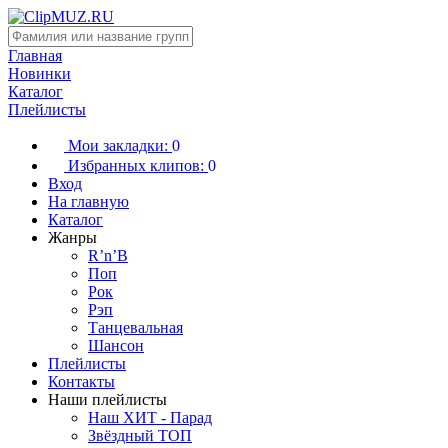
Главная
Новинки
Каталог
Плейлисты
Мои закладки:
0
Избранных клипов:
0
Вход
На главную
Каталог
Жанры
R’n’B
Поп
Рок
Рэп
Танцевальная
Шансон
Плейлисты
Контакты
Наши плейлисты
Наш ХИТ - Парад
Звёздный ТОП