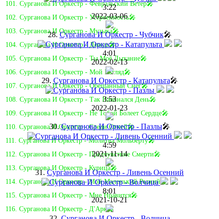
101. Сурганова И Оркестр - Февральский Ветер🎤
3:22
2022-03-06
102. Сурганова И Оркестр - Устроенность🎤
103. Сурганова И Оркестр - Музыка🎤
28.
Сурганова И Оркестр - Чубчик
🎤
104. Сурганова И Оркестр - Дождь🎤
4:01
105. Сурганова И Оркестр - Ты Моё Дыхание🎤
2022-02-13
106. Сурганова И Оркестр - Мой Взгляд🎤
29.
Сурганова И Оркестр - Катапульта
🎤
107. Сурганова И Оркестр - Обещанный Снег🎤
3:53
108. Сурганова И Оркестр - Так Начинался День🎤
2022-01-23
109. Сурганова И Оркестр - Не Тобой Болеет Сердце🎤
30.
Сурганова И Оркестр - Пазлы
🎤
110. Сурганова И Оркестр - Среди Огней🎤
111. Сурганова И Оркестр - Молитва Мольберту🎤
4:59
2021-11-14
112. Сурганова И Оркестр - Предчувствие Смерти🎤
113. Сурганова И Оркестр - Курица🎤
31.
Сурганова И Оркестр - Ливень Осенний
114. Сурганова И Оркестр - Мой Маленький Рыжий🎤
8:01
115. Сурганова И Оркестр - Мне Нравится🎤
2021-10-21
116. Сурганова И Оркестр - Д'Арк🎤
32.
Сурганова И Оркестр - Волчица