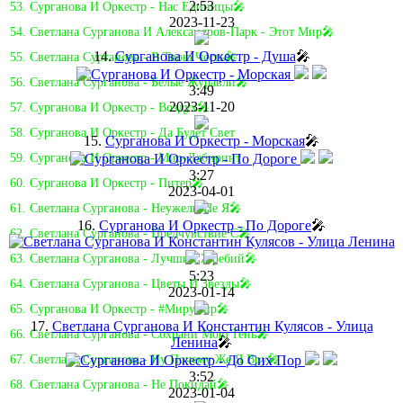
2:53
53. Сурганова И Оркестр - Нас Единицы🎤
2023-11-23
54. Светлана Сурганова И Александров-Парк - Этот Мир🎤
14.
Сурганова И Оркестр - Душа
🎤
55. Светлана Сурганова - В Твою Честь🎤
56. Светлана Сурганова - Белые Журавли🎤
3:49
2023-11-20
57. Сурганова И Оркестр - Воздух🎤
58. Сурганова И Оркестр - Да Будет Свет
15.
Сурганова И Оркестр - Морская
🎤
59. Сурганова И Оркестр - Мир-Лабиринт
3:27
60. Сурганова И Оркестр - Питер🎤
2023-04-01
61. Светлана Сурганова - Неужели Не Я🎤
16.
Сурганова И Оркестр - По Дороге
🎤
62. Светлана Сурганова - Предчувствие C🎤
63. Светлана Сурганова - Лучший Жребий🎤
5:23
64. Светлана Сурганова - Цветы И Звезды🎤
2023-01-14
65. Сурганова И Оркестр - #Мирумир🎤
17.
Светлана Сурганова И Константин Кулясов - Улица
66. Светлана Сурганова - Сохрани Мою Тень🎤
Ленина
🎤
67. Светлана Сурганова - Ну Почему Же Я Вру🎤
3:52
68. Светлана Сурганова - Не Покидай🎤
2023-01-04