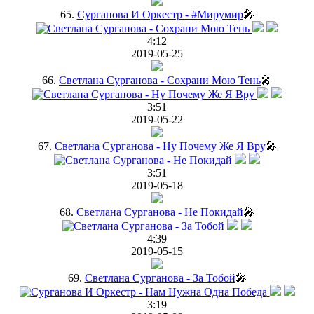
65.
Сурганова И Оркестр - #Мирумир
🎤
4:12
2019-05-25
66.
Светлана Сурганова - Сохрани Мою Тень
🎤
3:51
2019-05-22
67.
Светлана Сурганова - Ну Почему Же Я Вру
🎤
3:51
2019-05-18
68.
Светлана Сурганова - Не Покидай
🎤
4:39
2019-05-15
69.
Светлана Сурганова - За Тобой
🎤
3:19