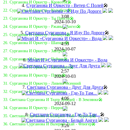
21. Сурганова И Оркестр - Кровоток🎤
4.
Сурганова И Оркестр - Ветер С Полей
🎤
22. Сурганова И Оркестр - Колыбель🎤
3:08
23. Сурганова И Оркестр - Ты Прости🎤
2024-10-10
24. Сурганова И Оркестр - Ржавый Ангел🎤
5.
Светлана Сурганова - Я Иду По Дороге
🎤
25. Сурганова И Оркестр - Кольчуга🎤
26. Сурганова И Оркестр - Шапито🎤
4:53
2024-10-07
27. Сурганова И Оркестр - Завтра🎤
28. Сурганова И Оркестр - Чубчик🎤
6.
Mivari И «Сурганова И Оркестр» - Вода
29. Сурганова И Оркестр - Катапульта🎤
2:57
30. Сурганова И Оркестр - Пазлы🎤
2024-10-03
31. Сурганова И Оркестр - Ливень Осенний
7.
Светлана Сурганова - Друг Для Друга
🎤
32. Сурганова И Оркестр - Волчица
4:06
33. Светлана Сурганова И Театр Дождей - В Землянке🎤
2024-09-12
34. Сурганова И Оркестр - Перрон🎤
8.
Светлана Сурганова - Где-То Там...
🎤
35. Светлана Сурганова И Валерий Тхай - Куратор🎤
36. Светлана Сурганова И Валерий Тхай - Флюгер🎤
3:26