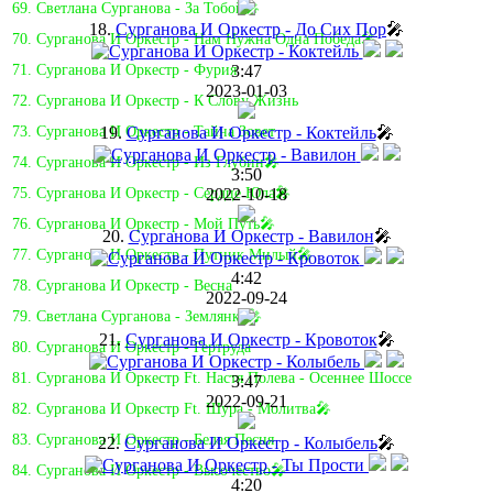
69. Светлана Сурганова - За Тобой🎤
18.
Сурганова И Оркестр - До Сих Пор
🎤
70. Сурганова И Оркестр - Нам Нужна Одна Победа🎤
3:47
71. Сурганова И Оркестр - Фурия
2023-01-03
72. Сурганова И Оркестр - К Слову Жизнь
19.
Сурганова И Оркестр - Коктейль
🎤
73. Сурганова И Оркестр - Тайна Зовет
74. Сурганова И Оркестр - Из Глубин🎤
3:50
2022-10-18
75. Сурганова И Оркестр - Сердце Юла🎤
76. Сурганова И Оркестр - Мой Путь🎤
20.
Сурганова И Оркестр - Вавилон
🎤
77. Сурганова И Оркестр - Путник Милый🎤
4:42
78. Сурганова И Оркестр - Весна
2022-09-24
79. Светлана Сурганова - Землянка🎤
21.
Сурганова И Оркестр - Кровоток
🎤
80. Сурганова И Оркестр - Гертруда
81. Cурганова И Оркестр Ft. Настя Полева - Осеннее Шоссе
3:47
2022-09-21
82. Сурганова И Оркестр Ft. Шура - Молитва🎤
83. Сурганова И Оркестр - Белая Песня
22.
Сурганова И Оркестр - Колыбель
🎤
84. Сурганова И Оркестр - Высочество🎤
4:20