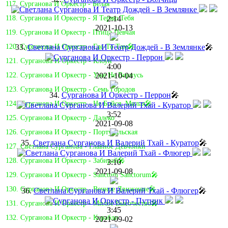
117. Сурганова И Оркестр - Белая
2:14
118. Сурганова И Оркестр - Я Теряю Тебя
2021-10-13
119. Сурганова И Оркестр - Птица Певчая
33.
Светлана Сурганова И Театр Дождей - В Землянке
🎤
120. Сурганова И Оркестр - Где-То Там🎤
121. Сурганова И Оркестр - Клоун
4:00
2021-10-04
122. Сурганова И Оркестр - Уже Не Вернусь
123. Сурганова И Оркестр - Семь Городов
34.
Сурганова И Оркестр - Перрон
🎤
124. Сурганова И Оркестр - Не Бойся, Милая🎤
3:52
125. Сурганова И Оркестр - Далеко
2021-09-08
126. Сурганова И Оркестр - Португальская
35.
Светлана Сурганова И Валерий Тхай - Куратор
🎤
127. Светлана Сурганова - Главное Девчонки
128. Сурганова И Оркестр - Забирай🎤
3:10
2021-09-08
129. Сурганова И Оркестр - Sanctum Sanctorum🎤
130. Сурганова И Оркестр - Вечное Движение🎤
36.
Светлана Сурганова И Валерий Тхай - Флюгер
🎤
131. Сурганова И Оркестр - Милое Высочество🎤
3:45
132. Сурганова И Оркестр - Корабли
2021-09-02