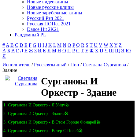
Новые видеоклипы
Новые русские клипы
Новые зарубежные клипы
Русский Рэп 2021
Русская ПОПса 2021
Dance Hit 2K21
Рандомный PL
#
A
B
C
D
E
F
G
H
I
J
K
L
M
N
O
P
Q
R
S
T
U
V
W
X
Y
Z
А
Б
В
Г
Д
Е
Ж
З
И
К
Л
М
Н
О
П
Р
С
Т
У
Ф
Х
Ц
Ч
Ш
Щ
Э
Ю
Я
Исполнитель
/
Русскоязычный
/
Поп
/
Светлана Сурганова
/
Здание
Сурганова И
Оркестр - Здание
1. Сурганова И Оркестр - Я Уйду🎤
2. Сурганова И Оркестр - Здание🎤
3. Сурганова И Оркестр - В Этом Городе Фонарей🎤
4. Сурганова И Оркестр - Ветер С Полей🎤