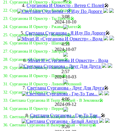
21. Сурганова И Оркестр - Кровоток🎤
4.
Сурганова И Оркестр - Ветер С Полей
🎤
22. Сурганова И Оркестр - Колыбель🎤
3:08
23. Сурганова И Оркестр - Ты Прости🎤
2024-10-10
24. Сурганова И Оркестр - Ржавый Ангел🎤
5.
Светлана Сурганова - Я Иду По Дороге
🎤
25. Сурганова И Оркестр - Кольчуга🎤
26. Сурганова И Оркестр - Шапито🎤
4:53
2024-10-07
27. Сурганова И Оркестр - Завтра🎤
28. Сурганова И Оркестр - Чубчик🎤
6.
Mivari И «Сурганова И Оркестр» - Вода
29. Сурганова И Оркестр - Катапульта🎤
2:57
30. Сурганова И Оркестр - Пазлы🎤
2024-10-03
31. Сурганова И Оркестр - Ливень Осенний
7.
Светлана Сурганова - Друг Для Друга
🎤
32. Сурганова И Оркестр - Волчица
4:06
33. Светлана Сурганова И Театр Дождей - В Землянке🎤
2024-09-12
34. Сурганова И Оркестр - Перрон🎤
8.
Светлана Сурганова - Где-То Там...
🎤
35. Светлана Сурганова И Валерий Тхай - Куратор🎤
36. Светлана Сурганова И Валерий Тхай - Флюгер🎤
3:26