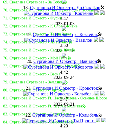
69. Светлана Сурганова - За Тобой🎤
18.
Сурганова И Оркестр - До Сих Пор
🎤
70. Сурганова И Оркестр - Нам Нужна Одна Победа🎤
3:47
71. Сурганова И Оркестр - Фурия
2023-01-03
72. Сурганова И Оркестр - К Слову Жизнь
19.
Сурганова И Оркестр - Коктейль
🎤
73. Сурганова И Оркестр - Тайна Зовет
74. Сурганова И Оркестр - Из Глубин🎤
3:50
2022-10-18
75. Сурганова И Оркестр - Сердце Юла🎤
76. Сурганова И Оркестр - Мой Путь🎤
20.
Сурганова И Оркестр - Вавилон
🎤
77. Сурганова И Оркестр - Путник Милый🎤
4:42
78. Сурганова И Оркестр - Весна
2022-09-24
79. Светлана Сурганова - Землянка🎤
21.
Сурганова И Оркестр - Кровоток
🎤
80. Сурганова И Оркестр - Гертруда
81. Cурганова И Оркестр Ft. Настя Полева - Осеннее Шоссе
3:47
2022-09-21
82. Сурганова И Оркестр Ft. Шура - Молитва🎤
83. Сурганова И Оркестр - Белая Песня
22.
Сурганова И Оркестр - Колыбель
🎤
84. Сурганова И Оркестр - Высочество🎤
4:20