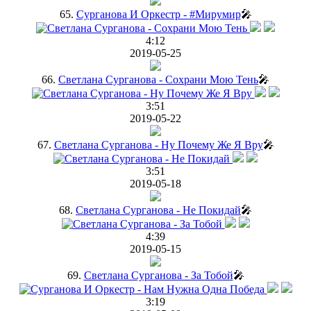
65.
Сурганова И Оркестр - #Мирумир
🎤
4:12
2019-05-25
66.
Светлана Сурганова - Сохрани Мою Тень
🎤
3:51
2019-05-22
67.
Светлана Сурганова - Ну Почему Же Я Вру
🎤
3:51
2019-05-18
68.
Светлана Сурганова - Не Покидай
🎤
4:39
2019-05-15
69.
Светлана Сурганова - За Тобой
🎤
3:19