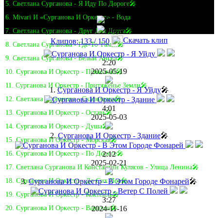
5. Светлана Сурганова - Я Иду По Дороге🎤
6. Mivari И «Сурганова И Оркестр» - Вода
7. Светлана Сурганова - Друг Для Друга🎤
Скачать клип
Клипов: 133 / 150
8. Светлана Сурганова - Где-То Там...🎤
9. Светлана Сурганова - Белый Ангел🎤
2:20
2025-05-19
10. Сурганова И Оркестр - Привыкай🎤
11. Сурганова И Оркестр - Притяженье Земли🎤
1.
Сурганова И Оркестр - Я Уйду
🎤
12. Светлана Сурганова - Скалолазка🎤
4:01
13. Сурганова И Оркестр - Оставь🎤
2025-05-03
14. Сурганова И Оркестр - Душа🎤
2.
Сурганова И Оркестр - Здание
🎤
15. Сурганова И Оркестр - Морская🎤
2:12
16. Сурганова И Оркестр - По Дороге🎤
2025-02-21
17. Светлана Сурганова И Константин Кулясов - Улица Ленина🎤
3.
Сурганова И Оркестр - В Этом Городе Фонарей
🎤
18. Сурганова И Оркестр - До Сих Пор🎤
19. Сурганова И Оркестр - Коктейль🎤
3:27
2024-11-16
20. Сурганова И Оркестр - Вавилон🎤