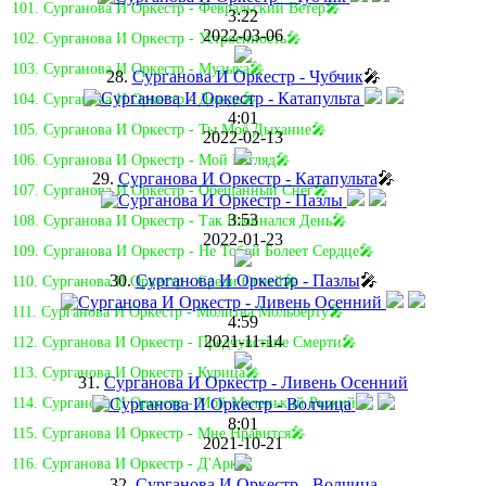
101. Сурганова И Оркестр - Февральский Ветер🎤
3:22
2022-03-06
102. Сурганова И Оркестр - Устроенность🎤
103. Сурганова И Оркестр - Музыка🎤
28.
Сурганова И Оркестр - Чубчик
🎤
104. Сурганова И Оркестр - Дождь🎤
4:01
105. Сурганова И Оркестр - Ты Моё Дыхание🎤
2022-02-13
106. Сурганова И Оркестр - Мой Взгляд🎤
29.
Сурганова И Оркестр - Катапульта
🎤
107. Сурганова И Оркестр - Обещанный Снег🎤
3:53
108. Сурганова И Оркестр - Так Начинался День🎤
2022-01-23
109. Сурганова И Оркестр - Не Тобой Болеет Сердце🎤
30.
Сурганова И Оркестр - Пазлы
🎤
110. Сурганова И Оркестр - Среди Огней🎤
111. Сурганова И Оркестр - Молитва Мольберту🎤
4:59
2021-11-14
112. Сурганова И Оркестр - Предчувствие Смерти🎤
113. Сурганова И Оркестр - Курица🎤
31.
Сурганова И Оркестр - Ливень Осенний
114. Сурганова И Оркестр - Мой Маленький Рыжий🎤
8:01
115. Сурганова И Оркестр - Мне Нравится🎤
2021-10-21
116. Сурганова И Оркестр - Д'Арк🎤
32.
Сурганова И Оркестр - Волчица