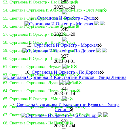
2:53
53. Сурганова И Оркестр - Нас Единицы🎤
2023-11-23
54. Светлана Сурганова И Александров-Парк - Этот Мир🎤
14.
Сурганова И Оркестр - Душа
🎤
55. Светлана Сурганова - В Твою Честь🎤
56. Светлана Сурганова - Белые Журавли🎤
3:49
2023-11-20
57. Сурганова И Оркестр - Воздух🎤
58. Сурганова И Оркестр - Да Будет Свет
15.
Сурганова И Оркестр - Морская
🎤
59. Сурганова И Оркестр - Мир-Лабиринт
3:27
60. Сурганова И Оркестр - Питер🎤
2023-04-01
61. Светлана Сурганова - Неужели Не Я🎤
16.
Сурганова И Оркестр - По Дороге
🎤
62. Светлана Сурганова - Предчувствие C🎤
63. Светлана Сурганова - Лучший Жребий🎤
5:23
64. Светлана Сурганова - Цветы И Звезды🎤
2023-01-14
65. Сурганова И Оркестр - #Мирумир🎤
17.
Светлана Сурганова И Константин Кулясов - Улица
66. Светлана Сурганова - Сохрани Мою Тень🎤
Ленина
🎤
67. Светлана Сурганова - Ну Почему Же Я Вру🎤
3:52
68. Светлана Сурганова - Не Покидай🎤
2023-01-04