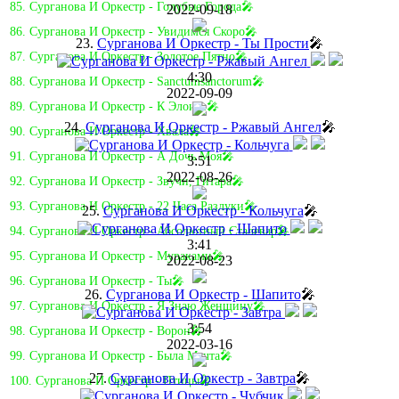
85. Сурганова И Оркестр - Голубые Города🎤
2022-09-18
86. Сурганова И Оркестр - Увидимся Скоро🎤
23.
Сурганова И Оркестр - Ты Прости
🎤
87. Сурганова И Оркестр - Золотое Пятно🎤
4:30
88. Сурганова И Оркестр - Sanctumsanctorum🎤
2022-09-09
89. Сурганова И Оркестр - К Элоизе🎤
24.
Сурганова И Оркестр - Ржавый Ангел
🎤
90. Сурганова И Оркестр - Хвала🎤
91. Сурганова И Оркестр - А Дочь Моя🎤
3:51
2022-08-26
92. Сурганова И Оркестр - Звучи, Гитара🎤
93. Сурганова И Оркестр - 22 Часа Разлуки🎤
25.
Сурганова И Оркестр - Кольчуга
🎤
94. Сурганова И Оркестр - Абсолютный Сталевар🎤
3:41
95. Сурганова И Оркестр - Мураками🎤
2022-08-23
96. Сурганова И Оркестр - Ты🎤
26.
Сурганова И Оркестр - Шапито
🎤
97. Сурганова И Оркестр - Я Знаю Женщину🎤
3:54
98. Сурганова И Оркестр - Ворон🎤
2022-03-16
99. Сурганова И Оркестр - Была Мечта🎤
27.
Сурганова И Оркестр - Завтра
🎤
100. Сурганова И Оркестр - Птицы🎤