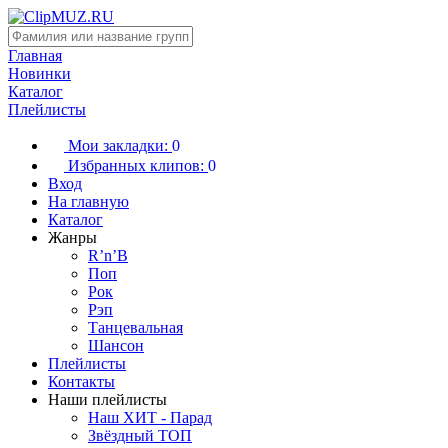
Главная
Новинки
Каталог
Плейлисты
Мои закладки:
0
Избранных клипов:
0
Вход
На главную
Каталог
Жанры
R’n’B
Поп
Рок
Рэп
Танцевальная
Шансон
Плейлисты
Контакты
Наши плейлисты
Наш ХИТ - Парад
Звёздный ТОП