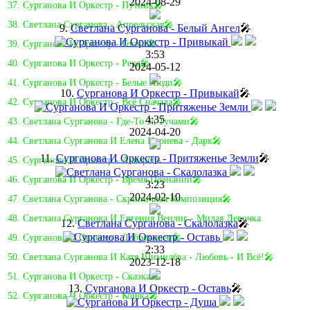
2024-08-29
37. Сурганова И Оркестр - Путник🎤
38. Светлана Сурганова - Апрельская🎤
9.
Светлана Сурганова - Белый Ангел
🎤
39. Сурганова И Оркестр - Гонки🎤
3:53
40. Сурганова И Оркестр - Река🎤
2024-05-12
41. Сурганова И Оркестр - Белые Люди🎤
10.
Сурганова И Оркестр - Привыкай
🎤
42. Сурганова И Оркестр - Всё Сначала🎤
4:35
43. Светлана Сурганова - Где-То За Тучами🎤
2024-04-20
44. Светлана Сурганова И Елена Нуриева - Дарк🎤
11.
Сурганова И Оркестр - Притяженье Земли
🎤
45. Сурганова И Оркестр - Акварель
46. Сурганова И Оркестр - Время Познаний🎤
3:23
2024-02-10
47. Светлана Сурганова - Скрипичная Композиция🎤
48. Светлана Сурганова И Евгения Венлиг - Милая Девочка
12.
Светлана Сурганова - Скалолазка
🎤
49. Сурганова И Оркестр - Доброволец🎤
2:33
50. Светлана Сурганова И Катя Шимилёва - Любовь - И Всё!🎤
2023-12-18
51. Сурганова И Оркестр - Сказка🎤
13.
Сурганова И Оркестр - Оставь
🎤
52. Сурганова И Оркестр - Кошка🎤