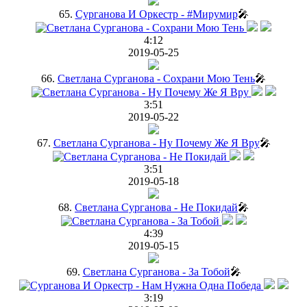
65.
Сурганова И Оркестр - #Мирумир
🎤
4:12
2019-05-25
66.
Светлана Сурганова - Сохрани Мою Тень
🎤
3:51
2019-05-22
67.
Светлана Сурганова - Ну Почему Же Я Вру
🎤
3:51
2019-05-18
68.
Светлана Сурганова - Не Покидай
🎤
4:39
2019-05-15
69.
Светлана Сурганова - За Тобой
🎤
3:19