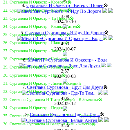
21. Сурганова И Оркестр - Кровоток🎤
4.
Сурганова И Оркестр - Ветер С Полей
🎤
22. Сурганова И Оркестр - Колыбель🎤
3:08
23. Сурганова И Оркестр - Ты Прости🎤
2024-10-10
24. Сурганова И Оркестр - Ржавый Ангел🎤
5.
Светлана Сурганова - Я Иду По Дороге
🎤
25. Сурганова И Оркестр - Кольчуга🎤
26. Сурганова И Оркестр - Шапито🎤
4:53
2024-10-07
27. Сурганова И Оркестр - Завтра🎤
28. Сурганова И Оркестр - Чубчик🎤
6.
Mivari И «Сурганова И Оркестр» - Вода
29. Сурганова И Оркестр - Катапульта🎤
2:57
30. Сурганова И Оркестр - Пазлы🎤
2024-10-03
31. Сурганова И Оркестр - Ливень Осенний
7.
Светлана Сурганова - Друг Для Друга
🎤
32. Сурганова И Оркестр - Волчица
4:06
33. Светлана Сурганова И Театр Дождей - В Землянке🎤
2024-09-12
34. Сурганова И Оркестр - Перрон🎤
8.
Светлана Сурганова - Где-То Там...
🎤
35. Светлана Сурганова И Валерий Тхай - Куратор🎤
36. Светлана Сурганова И Валерий Тхай - Флюгер🎤
3:26