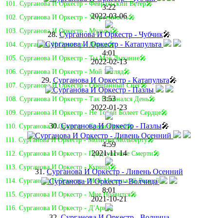
101. Сурганова И Оркестр - Февральский Ветер🎤
3:22
2022-03-06
102. Сурганова И Оркестр - Устроенность🎤
103. Сурганова И Оркестр - Музыка🎤
28.
Сурганова И Оркестр - Чубчик
🎤
104. Сурганова И Оркестр - Дождь🎤
4:01
105. Сурганова И Оркестр - Ты Моё Дыхание🎤
2022-02-13
106. Сурганова И Оркестр - Мой Взгляд🎤
29.
Сурганова И Оркестр - Катапульта
🎤
107. Сурганова И Оркестр - Обещанный Снег🎤
3:53
108. Сурганова И Оркестр - Так Начинался День🎤
2022-01-23
109. Сурганова И Оркестр - Не Тобой Болеет Сердце🎤
30.
Сурганова И Оркестр - Пазлы
🎤
110. Сурганова И Оркестр - Среди Огней🎤
111. Сурганова И Оркестр - Молитва Мольберту🎤
4:59
2021-11-14
112. Сурганова И Оркестр - Предчувствие Смерти🎤
113. Сурганова И Оркестр - Курица🎤
31.
Сурганова И Оркестр - Ливень Осенний
114. Сурганова И Оркестр - Мой Маленький Рыжий🎤
8:01
115. Сурганова И Оркестр - Мне Нравится🎤
2021-10-21
116. Сурганова И Оркестр - Д'Арк🎤
32.
Сурганова И Оркестр - Волчица