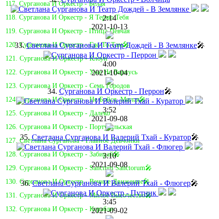
117. Сурганова И Оркестр - Белая
2:14
118. Сурганова И Оркестр - Я Теряю Тебя
2021-10-13
119. Сурганова И Оркестр - Птица Певчая
33.
Светлана Сурганова И Театр Дождей - В Землянке
🎤
120. Сурганова И Оркестр - Где-То Там🎤
121. Сурганова И Оркестр - Клоун
4:00
2021-10-04
122. Сурганова И Оркестр - Уже Не Вернусь
123. Сурганова И Оркестр - Семь Городов
34.
Сурганова И Оркестр - Перрон
🎤
124. Сурганова И Оркестр - Не Бойся, Милая🎤
3:52
125. Сурганова И Оркестр - Далеко
2021-09-08
126. Сурганова И Оркестр - Португальская
35.
Светлана Сурганова И Валерий Тхай - Куратор
🎤
127. Светлана Сурганова - Главное Девчонки
128. Сурганова И Оркестр - Забирай🎤
3:10
2021-09-08
129. Сурганова И Оркестр - Sanctum Sanctorum🎤
130. Сурганова И Оркестр - Вечное Движение🎤
36.
Светлана Сурганова И Валерий Тхай - Флюгер
🎤
131. Сурганова И Оркестр - Милое Высочество🎤
3:45
132. Сурганова И Оркестр - Корабли
2021-09-02