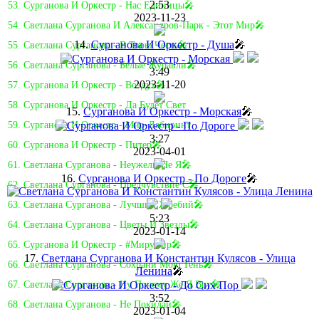
2:53
53. Сурганова И Оркестр - Нас Единицы🎤
2023-11-23
54. Светлана Сурганова И Александров-Парк - Этот Мир🎤
14.
Сурганова И Оркестр - Душа
🎤
55. Светлана Сурганова - В Твою Честь🎤
56. Светлана Сурганова - Белые Журавли🎤
3:49
2023-11-20
57. Сурганова И Оркестр - Воздух🎤
58. Сурганова И Оркестр - Да Будет Свет
15.
Сурганова И Оркестр - Морская
🎤
59. Сурганова И Оркестр - Мир-Лабиринт
3:27
60. Сурганова И Оркестр - Питер🎤
2023-04-01
61. Светлана Сурганова - Неужели Не Я🎤
16.
Сурганова И Оркестр - По Дороге
🎤
62. Светлана Сурганова - Предчувствие C🎤
63. Светлана Сурганова - Лучший Жребий🎤
5:23
64. Светлана Сурганова - Цветы И Звезды🎤
2023-01-14
65. Сурганова И Оркестр - #Мирумир🎤
17.
Светлана Сурганова И Константин Кулясов - Улица
66. Светлана Сурганова - Сохрани Мою Тень🎤
Ленина
🎤
67. Светлана Сурганова - Ну Почему Же Я Вру🎤
3:52
68. Светлана Сурганова - Не Покидай🎤
2023-01-04