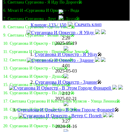
5. Светлана Сурганова - Я Иду По Дороге🎤
6. Mivari И «Сурганова И Оркестр» - Вода
7. Светлана Сурганова - Друг Для Друга🎤
Скачать клип
Клипов: 133 / 150
8. Светлана Сурганова - Где-То Там...🎤
9. Светлана Сурганова - Белый Ангел🎤
2:20
2025-05-19
10. Сурганова И Оркестр - Привыкай🎤
11. Сурганова И Оркестр - Притяженье Земли🎤
1.
Сурганова И Оркестр - Я Уйду
🎤
12. Светлана Сурганова - Скалолазка🎤
4:01
13. Сурганова И Оркестр - Оставь🎤
2025-05-03
14. Сурганова И Оркестр - Душа🎤
2.
Сурганова И Оркестр - Здание
🎤
15. Сурганова И Оркестр - Морская🎤
2:12
16. Сурганова И Оркестр - По Дороге🎤
2025-02-21
17. Светлана Сурганова И Константин Кулясов - Улица Ленина🎤
3.
Сурганова И Оркестр - В Этом Городе Фонарей
🎤
18. Сурганова И Оркестр - До Сих Пор🎤
19. Сурганова И Оркестр - Коктейль🎤
3:27
2024-11-16
20. Сурганова И Оркестр - Вавилон🎤