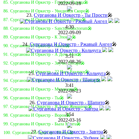
85. Сурганова И Оркестр - Голубые Города🎤
2022-09-18
86. Сурганова И Оркестр - Увидимся Скоро🎤
23.
Сурганова И Оркестр - Ты Прости
🎤
87. Сурганова И Оркестр - Золотое Пятно🎤
4:30
88. Сурганова И Оркестр - Sanctumsanctorum🎤
2022-09-09
89. Сурганова И Оркестр - К Элоизе🎤
24.
Сурганова И Оркестр - Ржавый Ангел
🎤
90. Сурганова И Оркестр - Хвала🎤
91. Сурганова И Оркестр - А Дочь Моя🎤
3:51
2022-08-26
92. Сурганова И Оркестр - Звучи, Гитара🎤
93. Сурганова И Оркестр - 22 Часа Разлуки🎤
25.
Сурганова И Оркестр - Кольчуга
🎤
94. Сурганова И Оркестр - Абсолютный Сталевар🎤
3:41
95. Сурганова И Оркестр - Мураками🎤
2022-08-23
96. Сурганова И Оркестр - Ты🎤
26.
Сурганова И Оркестр - Шапито
🎤
97. Сурганова И Оркестр - Я Знаю Женщину🎤
3:54
98. Сурганова И Оркестр - Ворон🎤
2022-03-16
99. Сурганова И Оркестр - Была Мечта🎤
27.
Сурганова И Оркестр - Завтра
🎤
100. Сурганова И Оркестр - Птицы🎤