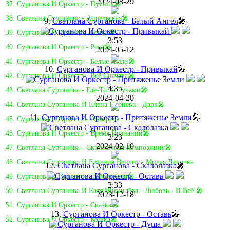
2024-08-29
37. Сурганова И Оркестр - Путник🎤
38. Светлана Сурганова - Апрельская🎤
9.
Светлана Сурганова - Белый Ангел
🎤
39. Сурганова И Оркестр - Гонки🎤
3:53
40. Сурганова И Оркестр - Река🎤
2024-05-12
41. Сурганова И Оркестр - Белые Люди🎤
10.
Сурганова И Оркестр - Привыкай
🎤
42. Сурганова И Оркестр - Всё Сначала🎤
4:35
43. Светлана Сурганова - Где-То За Тучами🎤
2024-04-20
44. Светлана Сурганова И Елена Нуриева - Дарк🎤
11.
Сурганова И Оркестр - Притяженье Земли
🎤
45. Сурганова И Оркестр - Акварель
46. Сурганова И Оркестр - Время Познаний🎤
3:23
2024-02-10
47. Светлана Сурганова - Скрипичная Композиция🎤
48. Светлана Сурганова И Евгения Венлиг - Милая Девочка
12.
Светлана Сурганова - Скалолазка
🎤
49. Сурганова И Оркестр - Доброволец🎤
2:33
50. Светлана Сурганова И Катя Шимилёва - Любовь - И Всё!🎤
2023-12-18
51. Сурганова И Оркестр - Сказка🎤
13.
Сурганова И Оркестр - Оставь
🎤
52. Сурганова И Оркестр - Кошка🎤