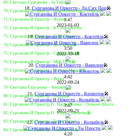
69. Светлана Сурганова - За Тобой🎤
18.
Сурганова И Оркестр - До Сих Пор
🎤
70. Сурганова И Оркестр - Нам Нужна Одна Победа🎤
3:47
71. Сурганова И Оркестр - Фурия
2023-01-03
72. Сурганова И Оркестр - К Слову Жизнь
19.
Сурганова И Оркестр - Коктейль
🎤
73. Сурганова И Оркестр - Тайна Зовет
74. Сурганова И Оркестр - Из Глубин🎤
3:50
2022-10-18
75. Сурганова И Оркестр - Сердце Юла🎤
76. Сурганова И Оркестр - Мой Путь🎤
20.
Сурганова И Оркестр - Вавилон
🎤
77. Сурганова И Оркестр - Путник Милый🎤
4:42
78. Сурганова И Оркестр - Весна
2022-09-24
79. Светлана Сурганова - Землянка🎤
21.
Сурганова И Оркестр - Кровоток
🎤
80. Сурганова И Оркестр - Гертруда
81. Cурганова И Оркестр Ft. Настя Полева - Осеннее Шоссе
3:47
2022-09-21
82. Сурганова И Оркестр Ft. Шура - Молитва🎤
83. Сурганова И Оркестр - Белая Песня
22.
Сурганова И Оркестр - Колыбель
🎤
84. Сурганова И Оркестр - Высочество🎤
4:20