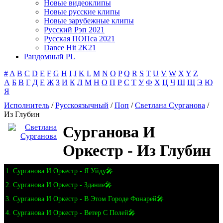
Новые видеоклипы
Новые русские клипы
Новые зарубежные клипы
Русский Рэп 2021
Русская ПОПса 2021
Dance Hit 2K21
Рандомный PL
#
A
B
C
D
E
F
G
H
I
J
K
L
M
N
O
P
Q
R
S
T
U
V
W
X
Y
Z
А
Б
В
Г
Д
Е
Ж
З
И
К
Л
М
Н
О
П
Р
С
Т
У
Ф
Х
Ц
Ч
Ш
Щ
Э
Ю
Я
Исполнитель
/
Русскоязычный
/
Поп
/
Светлана Сурганова
/
Из Глубин
Сурганова И
Оркестр - Из Глубин
1. Сурганова И Оркестр - Я Уйду🎤
2. Сурганова И Оркестр - Здание🎤
3. Сурганова И Оркестр - В Этом Городе Фонарей🎤
4. Сурганова И Оркестр - Ветер С Полей🎤