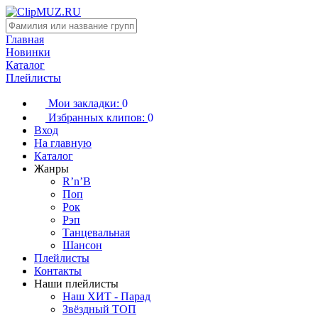
Главная
Новинки
Каталог
Плейлисты
Мои закладки:
0
Избранных клипов:
0
Вход
На главную
Каталог
Жанры
R’n’B
Поп
Рок
Рэп
Танцевальная
Шансон
Плейлисты
Контакты
Наши плейлисты
Наш ХИТ - Парад
Звёздный ТОП