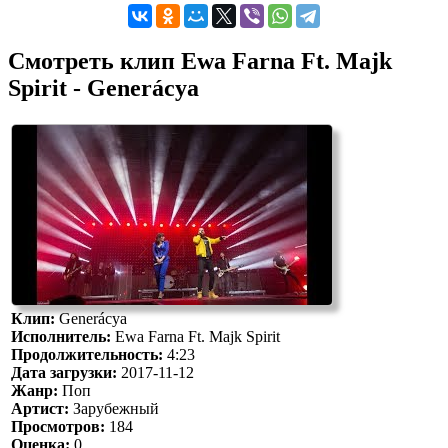
Смотреть клип Ewa Farna Ft. Majk
Spirit - Generácya
Клип:
Generácya
Исполнитель:
Ewa Farna Ft. Majk Spirit
Продолжительность:
4:23
Дата загрузки:
2017-11-12
Жанр:
Поп
Артист:
Зарубежный
Просмотров:
184
Оценка:
0