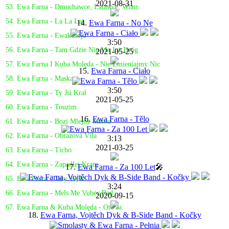
2021-08-31
53. Ewa Farna - Dmuchawce, Latawce, Wiatr
54. Ewa Farna - La La Laj
14.
Ewa Farna - No Ne
55. Ewa Farna - Ewakuacja
3:50
56. Ewa Farna - Tam Gdzie Nie Ma Już Dróg
2021-05-25
57. Ewa Farna I Kuba Molęda - Nie Zmieniajmy Nic
15.
Ewa Farna - Ciało
58. Ewa Farna - Maska
3:50
59. Ewa Farna - Ty Jsi Kral
2021-05-25
60. Ewa Farna - Touzim
16.
Ewa Farna - Tělo
61. Ewa Farna - Bozi Mlejny Melou
62. Ewa Farna - Obrazová Víla
3:13
2021-03-25
63. Ewa Farna - Ticho
64. Ewa Farna - Zapadlej Kram
17.
Ewa Farna - Za 100 Let
🎤
65. Ewa Farna - Jaky To Je
3:24
66. Ewa Farna - Mels Me Vubec Rad
2020-09-15
67. Ewa Farna & Kuba Molęda - Oto Ja
18.
Ewa Farna, Vojtěch Dyk & B-Side Band - Kočky