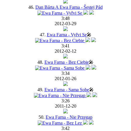
46.
Dan Bárta A Ewa Farna - Šestej Pád
3:48
2012-03-29
47.
Ewa Farna - Vyřvi Se
🎤
3:41
2012-02-12
48.
Ewa Farna - Bez Ciebie
🎤
3:34
2012-01-26
49.
Ewa Farna - Sama Sobe
🎤
3:26
2011-12-20
50.
Ewa Farna - Nie Przegap
3:42