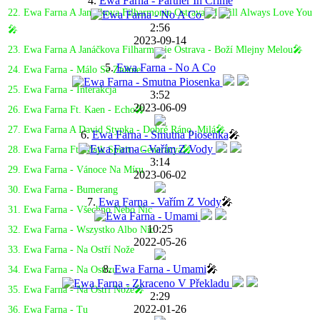
4.
Ewa Farna - Partner In Crime
22. Ewa Farna A Janáčkova Filharmonie Ostrava - I Will Always Love You
2:56
🎤
2023-09-14
23. Ewa Farna A Janáčkova Filharmonie Ostrava - Boží Mlejny Melou🎤
5.
Ewa Farna - No A Co
24. Ewa Farna - Málo Se Známe
25. Ewa Farna - Interakcja
3:52
2023-06-09
26. Ewa Farna Ft. Kaen - Echo🎤
27. Ewa Farna A David Stypka - Dobré Ráno, Milá🎤
6.
Ewa Farna - Smutna Piosenka
🎤
28. Ewa Farna Ft. Majk Spirit - Generácya🎤
3:14
29. Ewa Farna - Vánoce Na Míru
2023-06-02
30. Ewa Farna - Bumerang
7.
Ewa Farna - Vařím Z Vody
🎤
31. Ewa Farna - Všechno Nebo Nic
10:25
32. Ewa Farna - Wszystko Albo Nic
2022-05-26
33. Ewa Farna - Na Ostří Nože
8.
Ewa Farna - Umami
🎤
34. Ewa Farna - Na Ostrzu
35. Ewa Farna - Na Ostrí Nože🎤
2:29
2022-01-26
36. Ewa Farna - Tu