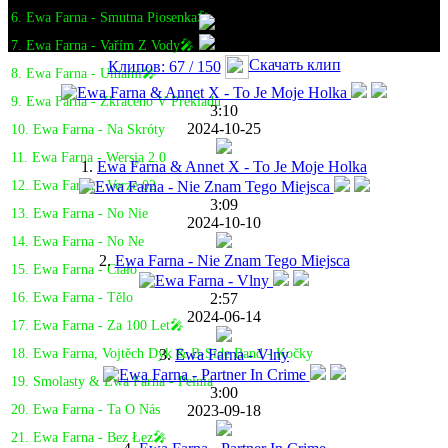
6. Ewa Farna - Smutna Piosenka🎤
7. Ewa Farna - Vařím Z Vody🎤
Скачать клип
Клипов: 67 / 150
8. Ewa Farna - Umami🎤
9. Ewa Farna - Zkraceno V Překladu
3:10
2024-10-25
10. Ewa Farna - Na Skróty
11. Ewa Farna - Wersja 2.0
1.
Ewa Farna & Annet X - To Je Moje Holka
12. Ewa Farna - Verze 02
3:09
13. Ewa Farna - No Nie
2024-10-10
14. Ewa Farna - No Ne
2.
Ewa Farna - Nie Znam Tego Miejsca
15. Ewa Farna - Ciało
2:57
16. Ewa Farna - Tělo
2024-06-14
17. Ewa Farna - Za 100 Let🎤
3.
Ewa Farna - Vlny
18. Ewa Farna, Vojtěch Dyk & B-Side Band - Kočky
19. Smolasty & Ewa Farna - Pełnia
3:00
2023-09-18
20. Ewa Farna - Ta O Nás
21. Ewa Farna - Bez Łez🎤