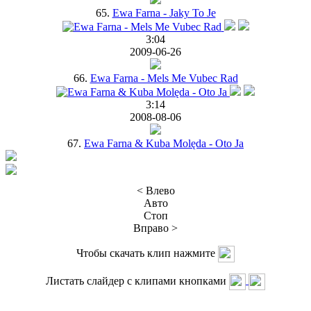
65.
Ewa Farna - Jaky To Je
3:04
2009-06-26
66.
Ewa Farna - Mels Me Vubec Rad
3:14
2008-08-06
67.
Ewa Farna & Kuba Molęda - Oto Ja
< Влево
Авто
Стоп
Вправо >
Чтобы скачать клип нажмите
Листать слайдер с клипами кнопками