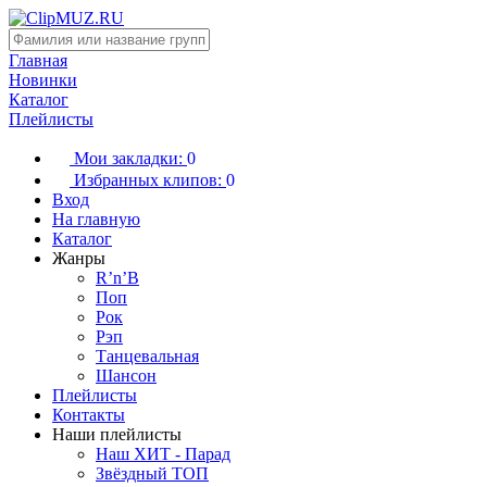
Главная
Новинки
Каталог
Плейлисты
Мои закладки:
0
Избранных клипов:
0
Вход
На главную
Каталог
Жанры
R’n’B
Поп
Рок
Рэп
Танцевальная
Шансон
Плейлисты
Контакты
Наши плейлисты
Наш ХИТ - Парад
Звёздный ТОП