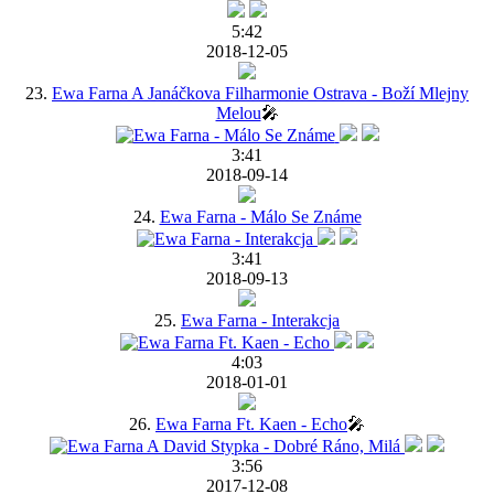
5:42
2018-12-05
23.
Ewa Farna A Janáčkova Filharmonie Ostrava - Boží Mlejny
Melou
🎤
3:41
2018-09-14
24.
Ewa Farna - Málo Se Známe
3:41
2018-09-13
25.
Ewa Farna - Interakcja
4:03
2018-01-01
26.
Ewa Farna Ft. Kaen - Echo
🎤
3:56
2017-12-08