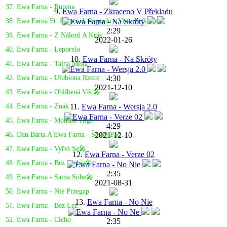
37. Ewa Farna - Rutyna
9.
Ewa Farna - Zkraceno V Překladu
38. Ewa Farna Ft. Frantisek Segrado - Vino Je Grunt
2:29
39. Ewa Farna - Z Nálezů A Krás
2022-01-26
40. Ewa Farna - Leporelo
10.
Ewa Farna - Na Skróty
41. Ewa Farna - Tajna Misja
4:30
42. Ewa Farna - Ulubiona Rzecz
2021-12-10
43. Ewa Farna - Oblíbená Věc🎤
11.
Ewa Farna - Wersja 2.0
44. Ewa Farna - Znak
45. Ewa Farna - Monster High
4:29
2021-12-10
46. Dan Bárta A Ewa Farna - Šestej Pád
47. Ewa Farna - Vyřvi Se🎤
12.
Ewa Farna - Verze 02
48. Ewa Farna - Bez Ciebie🎤
2:35
49. Ewa Farna - Sama Sobe🎤
2021-08-31
50. Ewa Farna - Nie Przegap
13.
Ewa Farna - No Nie
51. Ewa Farna - Bez Lez
52. Ewa Farna - Cicho
2:35