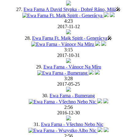
27.
Ewa Farna A David Stypka - Dobré Ráno, Milá
🎤
4:23
2017-11-12
28.
Ewa Farna Ft. Majk Spirit - Generácya
🎤
3:15
2017-10-31
29.
Ewa Farna - Vánoce Na Míru
3:28
2017-05-25
30.
Ewa Farna - Bumerang
2:56
2016-12-30
31.
Ewa Farna - Všechno Nebo Nic
2:56