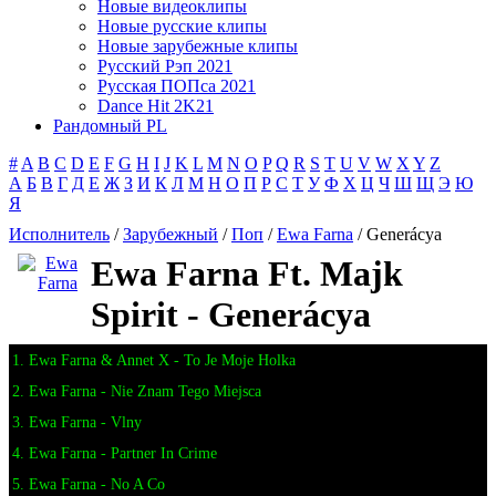
Новые видеоклипы
Новые русские клипы
Новые зарубежные клипы
Русский Рэп 2021
Русская ПОПса 2021
Dance Hit 2K21
Рандомный PL
#
A
B
C
D
E
F
G
H
I
J
K
L
M
N
O
P
Q
R
S
T
U
V
W
X
Y
Z
А
Б
В
Г
Д
Е
Ж
З
И
К
Л
М
Н
О
П
Р
С
Т
У
Ф
Х
Ц
Ч
Ш
Щ
Э
Ю
Я
Исполнитель
/
Зарубежный
/
Поп
/
Ewa Farna
/ Generácya
Ewa Farna Ft. Majk
Spirit - Generácya
1. Ewa Farna & Annet X - To Je Moje Holka
2. Ewa Farna - Nie Znam Tego Miejsca
3. Ewa Farna - Vlny
4. Ewa Farna - Partner In Crime
5. Ewa Farna - No A Co