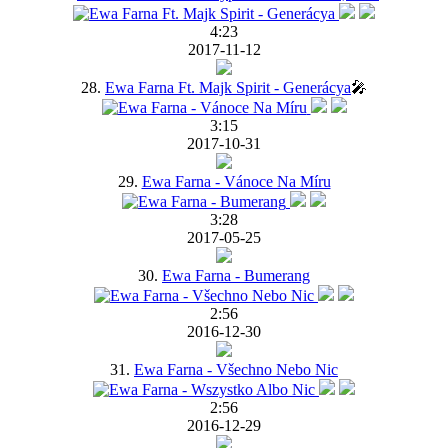
4:23
2017-11-12
28.
Ewa Farna Ft. Majk Spirit - Generácya
🎤
3:15
2017-10-31
29.
Ewa Farna - Vánoce Na Míru
3:28
2017-05-25
30.
Ewa Farna - Bumerang
2:56
2016-12-30
31.
Ewa Farna - Všechno Nebo Nic
2:56
2016-12-29