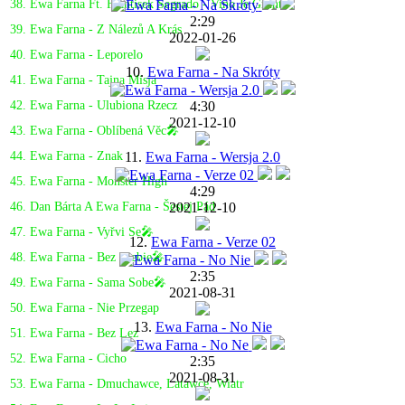
38. Ewa Farna Ft. Frantisek Segrado - Vino Je Grunt
2:29
39. Ewa Farna - Z Nálezů A Krás
2022-01-26
40. Ewa Farna - Leporelo
10.
Ewa Farna - Na Skróty
41. Ewa Farna - Tajna Misja
4:30
42. Ewa Farna - Ulubiona Rzecz
2021-12-10
43. Ewa Farna - Oblíbená Věc🎤
11.
Ewa Farna - Wersja 2.0
44. Ewa Farna - Znak
45. Ewa Farna - Monster High
4:29
2021-12-10
46. Dan Bárta A Ewa Farna - Šestej Pád
47. Ewa Farna - Vyřvi Se🎤
12.
Ewa Farna - Verze 02
48. Ewa Farna - Bez Ciebie🎤
2:35
49. Ewa Farna - Sama Sobe🎤
2021-08-31
50. Ewa Farna - Nie Przegap
13.
Ewa Farna - No Nie
51. Ewa Farna - Bez Lez
52. Ewa Farna - Cicho
2:35
2021-08-31
53. Ewa Farna - Dmuchawce, Latawce, Wiatr