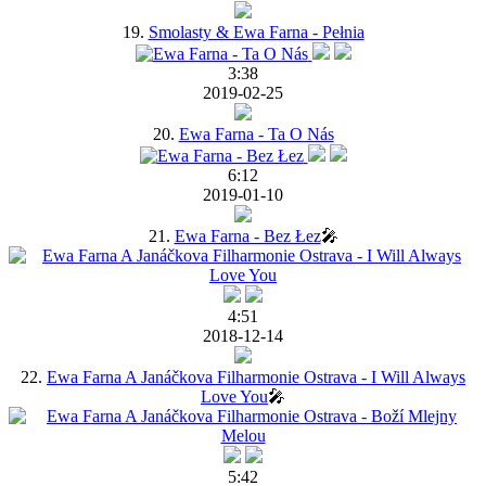
19.
Smolasty & Ewa Farna - Pełnia
3:38
2019-02-25
20.
Ewa Farna - Ta O Nás
6:12
2019-01-10
21.
Ewa Farna - Bez Łez
🎤
4:51
2018-12-14
22.
Ewa Farna A Janáčkova Filharmonie Ostrava - I Will Always
Love You
🎤
5:42