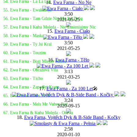
54. Ewa Farna - La La Laj
14.
Ewa Farna - No Ne
55. Ewa Farna - Ewakuacja
3:50
56. Ewa Farna - Tam Gdzie Nie Ma Już Dróg
2021-05-25
57. Ewa Farna I Kuba Molęda - Nie Zmieniajmy Nic
15.
Ewa Farna - Ciało
58. Ewa Farna - Maska
3:50
59. Ewa Farna - Ty Jsi Kral
2021-05-25
60. Ewa Farna - Touzim
16.
Ewa Farna - Tělo
61. Ewa Farna - Bozi Mlejny Melou
62. Ewa Farna - Obrazová Víla
3:13
2021-03-25
63. Ewa Farna - Ticho
64. Ewa Farna - Zapadlej Kram
17.
Ewa Farna - Za 100 Let
🎤
65. Ewa Farna - Jaky To Je
3:24
66. Ewa Farna - Mels Me Vubec Rad
2020-09-15
67. Ewa Farna & Kuba Molęda - Oto Ja
18.
Ewa Farna, Vojtěch Dyk & B-Side Band - Kočky
2:58
2020-01-10