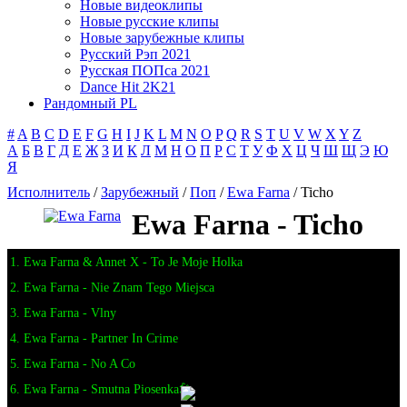
Новые видеоклипы
Новые русские клипы
Новые зарубежные клипы
Русский Рэп 2021
Русская ПОПса 2021
Dance Hit 2K21
Рандомный PL
#
A
B
C
D
E
F
G
H
I
J
K
L
M
N
O
P
Q
R
S
T
U
V
W
X
Y
Z
А
Б
В
Г
Д
Е
Ж
З
И
К
Л
М
Н
О
П
Р
С
Т
У
Ф
Х
Ц
Ч
Ш
Щ
Э
Ю
Я
Исполнитель
/
Зарубежный
/
Поп
/
Ewa Farna
/ Ticho
Ewa Farna - Ticho
1. Ewa Farna & Annet X - To Je Moje Holka
2. Ewa Farna - Nie Znam Tego Miejsca
3. Ewa Farna - Vlny
4. Ewa Farna - Partner In Crime
5. Ewa Farna - No A Co
6. Ewa Farna - Smutna Piosenka🎤