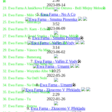
2:56
🎤
2023-09-14
23. Ewa Farna A Janáčkova Filharmonie Ostrava - Boží Mlejny Melou🎤
5.
Ewa Farna - No A Co
24. Ewa Farna - Málo Se Známe
25. Ewa Farna - Interakcja
3:52
2023-06-09
26. Ewa Farna Ft. Kaen - Echo🎤
27. Ewa Farna A David Stypka - Dobré Ráno, Milá🎤
6.
Ewa Farna - Smutna Piosenka
🎤
28. Ewa Farna Ft. Majk Spirit - Generácya🎤
3:14
29. Ewa Farna - Vánoce Na Míru
2023-06-02
30. Ewa Farna - Bumerang
7.
Ewa Farna - Vařím Z Vody
🎤
31. Ewa Farna - Všechno Nebo Nic
10:25
32. Ewa Farna - Wszystko Albo Nic
2022-05-26
33. Ewa Farna - Na Ostří Nože
8.
Ewa Farna - Umami
🎤
34. Ewa Farna - Na Ostrzu
35. Ewa Farna - Na Ostrí Nože🎤
2:29
2022-01-26
36. Ewa Farna - Tu
37. Ewa Farna - Rutyna
9.
Ewa Farna - Zkraceno V Překladu