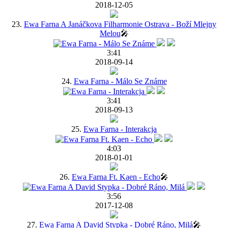
2018-12-05
23.
Ewa Farna A Janáčkova Filharmonie Ostrava - Boží Mlejny
Melou
🎤
3:41
2018-09-14
24.
Ewa Farna - Málo Se Známe
3:41
2018-09-13
25.
Ewa Farna - Interakcja
4:03
2018-01-01
26.
Ewa Farna Ft. Kaen - Echo
🎤
3:56
2017-12-08
27.
Ewa Farna A David Stypka - Dobré Ráno, Milá
🎤