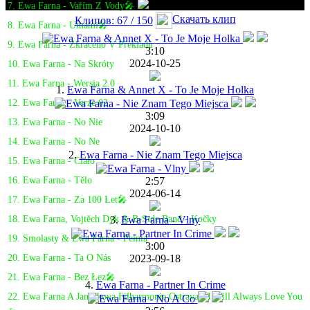
7. Ewa Farna - Vařím Z Vody🎤
Скачать клип
Клипов: 67 / 150
8. Ewa Farna - Umami🎤
9. Ewa Farna - Zkraceno V Překladu
3:10
2024-10-25
10. Ewa Farna - Na Skróty
11. Ewa Farna - Wersja 2.0
1.
Ewa Farna & Annet X - To Je Moje Holka
12. Ewa Farna - Verze 02
3:09
13. Ewa Farna - No Nie
2024-10-10
14. Ewa Farna - No Ne
2.
Ewa Farna - Nie Znam Tego Miejsca
15. Ewa Farna - Ciało
2:57
16. Ewa Farna - Tělo
2024-06-14
17. Ewa Farna - Za 100 Let🎤
3.
Ewa Farna - Vlny
18. Ewa Farna, Vojtěch Dyk & B-Side Band - Kočky
19. Smolasty & Ewa Farna - Pełnia
3:00
2023-09-18
20. Ewa Farna - Ta O Nás
21. Ewa Farna - Bez Łez🎤
4.
Ewa Farna - Partner In Crime
22. Ewa Farna A Janáčkova Filharmonie Ostrava - I Will Always Love You