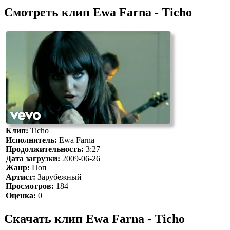
Смотреть клип Ewa Farna - Ticho
Клип:
Ticho
Исполнитель:
Ewa Farna
Продолжительность:
3:27
Дата загрузки:
2009-06-26
Жанр:
Поп
Артист:
Зарубежный
Просмотров:
184
Оценка:
0
Скачать клип Ewa Farna - Ticho