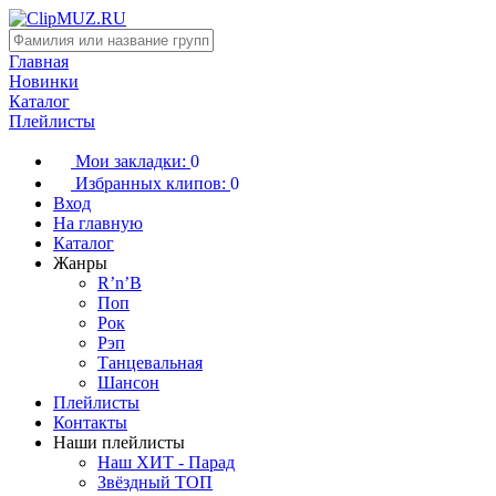
Главная
Новинки
Каталог
Плейлисты
Мои закладки:
0
Избранных клипов:
0
Вход
На главную
Каталог
Жанры
R’n’B
Поп
Рок
Рэп
Танцевальная
Шансон
Плейлисты
Контакты
Наши плейлисты
Наш ХИТ - Парад
Звёздный ТОП