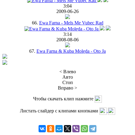
3:04
2009-06-26
66.
Ewa Farna - Mels Me Vubec Rad
3:14
2008-08-06
67.
Ewa Farna & Kuba Molęda - Oto Ja
< Влево
Авто
Стоп
Вправо >
Чтобы скачать клип нажмите
Листать слайдер с клипами кнопками