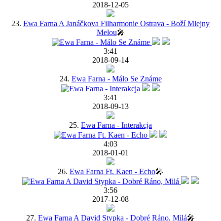
2018-12-05
23.
Ewa Farna A Janáčkova Filharmonie Ostrava - Boží Mlejny
Melou
🎤
3:41
2018-09-14
24.
Ewa Farna - Málo Se Známe
3:41
2018-09-13
25.
Ewa Farna - Interakcja
4:03
2018-01-01
26.
Ewa Farna Ft. Kaen - Echo
🎤
3:56
2017-12-08
27.
Ewa Farna A David Stypka - Dobré Ráno, Milá
🎤