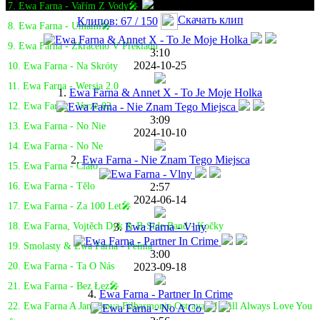
7. Ewa Farna - Vařím Z Vody🎤
Скачать клип
Клипов: 67 / 150
8. Ewa Farna - Umami🎤
9. Ewa Farna - Zkraceno V Překladu
3:10
2024-10-25
10. Ewa Farna - Na Skróty
11. Ewa Farna - Wersja 2.0
1.
Ewa Farna & Annet X - To Je Moje Holka
12. Ewa Farna - Verze 02
3:09
13. Ewa Farna - No Nie
2024-10-10
14. Ewa Farna - No Ne
2.
Ewa Farna - Nie Znam Tego Miejsca
15. Ewa Farna - Ciało
2:57
16. Ewa Farna - Tělo
2024-06-14
17. Ewa Farna - Za 100 Let🎤
3.
Ewa Farna - Vlny
18. Ewa Farna, Vojtěch Dyk & B-Side Band - Kočky
19. Smolasty & Ewa Farna - Pełnia
3:00
2023-09-18
20. Ewa Farna - Ta O Nás
21. Ewa Farna - Bez Łez🎤
4.
Ewa Farna - Partner In Crime
22. Ewa Farna A Janáčkova Filharmonie Ostrava - I Will Always Love You