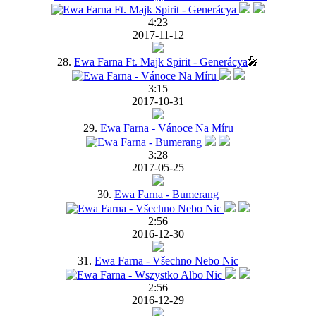
4:23
2017-11-12
28.
Ewa Farna Ft. Majk Spirit - Generácya
🎤
3:15
2017-10-31
29.
Ewa Farna - Vánoce Na Míru
3:28
2017-05-25
30.
Ewa Farna - Bumerang
2:56
2016-12-30
31.
Ewa Farna - Všechno Nebo Nic
2:56
2016-12-29