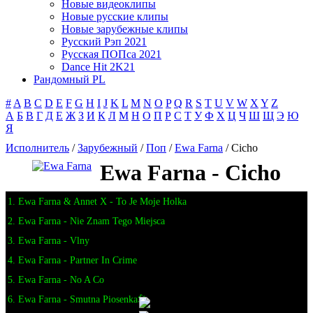
Новые видеоклипы
Новые русские клипы
Новые зарубежные клипы
Русский Рэп 2021
Русская ПОПса 2021
Dance Hit 2K21
Рандомный PL
#
A
B
C
D
E
F
G
H
I
J
K
L
M
N
O
P
Q
R
S
T
U
V
W
X
Y
Z
А
Б
В
Г
Д
Е
Ж
З
И
К
Л
М
Н
О
П
Р
С
Т
У
Ф
Х
Ц
Ч
Ш
Щ
Э
Ю
Я
Исполнитель
/
Зарубежный
/
Поп
/
Ewa Farna
/ Cicho
Ewa Farna - Cicho
1. Ewa Farna & Annet X - To Je Moje Holka
2. Ewa Farna - Nie Znam Tego Miejsca
3. Ewa Farna - Vlny
4. Ewa Farna - Partner In Crime
5. Ewa Farna - No A Co
6. Ewa Farna - Smutna Piosenka🎤