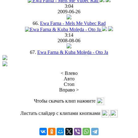
3:04
2009-06-26
66.
Ewa Farna - Mels Me Vubec Rad
3:14
2008-08-06
67.
Ewa Farna & Kuba Molęda - Oto Ja
< Влево
Авто
Стоп
Вправо >
Чтобы скачать клип нажмите
Листать слайдер с клипами кнопками