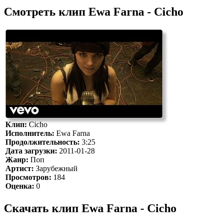
Смотреть клип Ewa Farna - Cicho
Клип:
Cicho
Исполнитель:
Ewa Farna
Продолжительность:
3:25
Дата загрузки:
2011-01-28
Жанр:
Поп
Артист:
Зарубежный
Просмотров:
184
Оценка:
0
Скачать клип Ewa Farna - Cicho