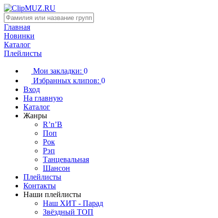
Главная
Новинки
Каталог
Плейлисты
Мои закладки:
0
Избранных клипов:
0
Вход
На главную
Каталог
Жанры
R’n’B
Поп
Рок
Рэп
Танцевальная
Шансон
Плейлисты
Контакты
Наши плейлисты
Наш ХИТ - Парад
Звёздный ТОП