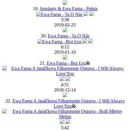
19.
Smolasty & Ewa Farna - Pełnia
3:38
2019-02-25
20.
Ewa Farna - Ta O Nás
6:12
2019-01-10
21.
Ewa Farna - Bez Łez
🎤
4:51
2018-12-14
22.
Ewa Farna A Janáčkova Filharmonie Ostrava - I Will Always
Love You
🎤
5:42