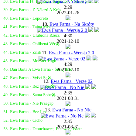
38. Ewa Farna Ft. Frantisek Segrado - Vino Je Grunt
2:29
39. Ewa Farna - Z Nálezů A Krás
2022-01-26
40. Ewa Farna - Leporelo
10.
Ewa Farna - Na Skróty
41. Ewa Farna - Tajna Misja
4:30
42. Ewa Farna - Ulubiona Rzecz
2021-12-10
43. Ewa Farna - Oblíbená Věc🎤
11.
Ewa Farna - Wersja 2.0
44. Ewa Farna - Znak
45. Ewa Farna - Monster High
4:29
2021-12-10
46. Dan Bárta A Ewa Farna - Šestej Pád
47. Ewa Farna - Vyřvi Se🎤
12.
Ewa Farna - Verze 02
48. Ewa Farna - Bez Ciebie🎤
2:35
49. Ewa Farna - Sama Sobe🎤
2021-08-31
50. Ewa Farna - Nie Przegap
13.
Ewa Farna - No Nie
51. Ewa Farna - Bez Lez
52. Ewa Farna - Cicho
2:35
2021-08-31
53. Ewa Farna - Dmuchawce, Latawce, Wiatr