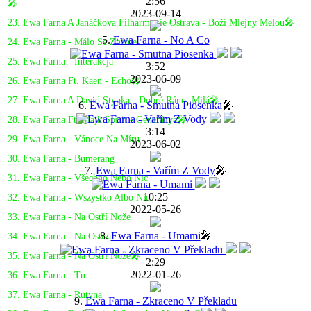
2:56
🎤
2023-09-14
23. Ewa Farna A Janáčkova Filharmonie Ostrava - Boží Mlejny Melou🎤
5.
Ewa Farna - No A Co
24. Ewa Farna - Málo Se Známe
25. Ewa Farna - Interakcja
3:52
2023-06-09
26. Ewa Farna Ft. Kaen - Echo🎤
27. Ewa Farna A David Stypka - Dobré Ráno, Milá🎤
6.
Ewa Farna - Smutna Piosenka
🎤
28. Ewa Farna Ft. Majk Spirit - Generácya🎤
3:14
29. Ewa Farna - Vánoce Na Míru
2023-06-02
30. Ewa Farna - Bumerang
7.
Ewa Farna - Vařím Z Vody
🎤
31. Ewa Farna - Všechno Nebo Nic
10:25
32. Ewa Farna - Wszystko Albo Nic
2022-05-26
33. Ewa Farna - Na Ostří Nože
8.
Ewa Farna - Umami
🎤
34. Ewa Farna - Na Ostrzu
35. Ewa Farna - Na Ostrí Nože🎤
2:29
2022-01-26
36. Ewa Farna - Tu
37. Ewa Farna - Rutyna
9.
Ewa Farna - Zkraceno V Překladu