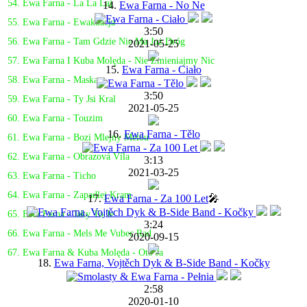
54. Ewa Farna - La La Laj
14.
Ewa Farna - No Ne
55. Ewa Farna - Ewakuacja
3:50
56. Ewa Farna - Tam Gdzie Nie Ma Już Dróg
2021-05-25
57. Ewa Farna I Kuba Molęda - Nie Zmieniajmy Nic
15.
Ewa Farna - Ciało
58. Ewa Farna - Maska
3:50
59. Ewa Farna - Ty Jsi Kral
2021-05-25
60. Ewa Farna - Touzim
16.
Ewa Farna - Tělo
61. Ewa Farna - Bozi Mlejny Melou
62. Ewa Farna - Obrazová Víla
3:13
2021-03-25
63. Ewa Farna - Ticho
64. Ewa Farna - Zapadlej Kram
17.
Ewa Farna - Za 100 Let
🎤
65. Ewa Farna - Jaky To Je
3:24
66. Ewa Farna - Mels Me Vubec Rad
2020-09-15
67. Ewa Farna & Kuba Molęda - Oto Ja
18.
Ewa Farna, Vojtěch Dyk & B-Side Band - Kočky
2:58
2020-01-10