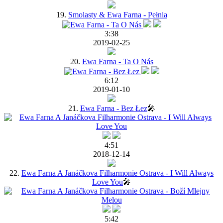
19.
Smolasty & Ewa Farna - Pełnia
3:38
2019-02-25
20.
Ewa Farna - Ta O Nás
6:12
2019-01-10
21.
Ewa Farna - Bez Łez
🎤
4:51
2018-12-14
22.
Ewa Farna A Janáčkova Filharmonie Ostrava - I Will Always
Love You
🎤
5:42