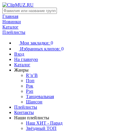
Главная
Новинки
Каталог
Плейлисты
Мои закладки:
0
Избранных клипов:
0
Вход
На главную
Каталог
Жанры
R’n’B
Поп
Рок
Рэп
Танцевальная
Шансон
Плейлисты
Контакты
Наши плейлисты
Наш ХИТ - Парад
Звёздный ТОП