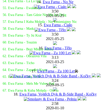
54. Ewa Farna - La La Laj
14.
Ewa Farna - No Ne
55. Ewa Farna - Ewakuacja
3:50
56. Ewa Farna - Tam Gdzie Nie Ma Już Dróg
2021-05-25
57. Ewa Farna I Kuba Molęda - Nie Zmieniajmy Nic
15.
Ewa Farna - Ciało
58. Ewa Farna - Maska
3:50
59. Ewa Farna - Ty Jsi Kral
2021-05-25
60. Ewa Farna - Touzim
16.
Ewa Farna - Tělo
61. Ewa Farna - Bozi Mlejny Melou
62. Ewa Farna - Obrazová Víla
3:13
2021-03-25
63. Ewa Farna - Ticho
64. Ewa Farna - Zapadlej Kram
17.
Ewa Farna - Za 100 Let
🎤
65. Ewa Farna - Jaky To Je
3:24
66. Ewa Farna - Mels Me Vubec Rad
2020-09-15
67. Ewa Farna & Kuba Molęda - Oto Ja
18.
Ewa Farna, Vojtěch Dyk & B-Side Band - Kočky
2:58
2020-01-10