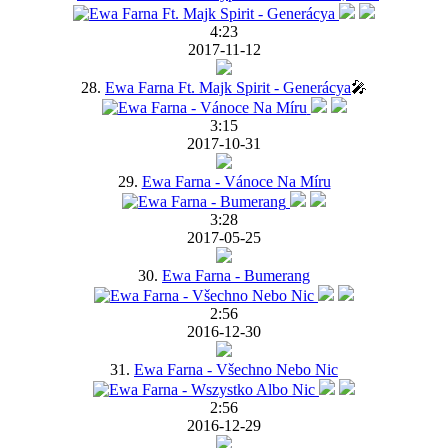
4:23
2017-11-12
28.
Ewa Farna Ft. Majk Spirit - Generácya
🎤
3:15
2017-10-31
29.
Ewa Farna - Vánoce Na Míru
3:28
2017-05-25
30.
Ewa Farna - Bumerang
2:56
2016-12-30
31.
Ewa Farna - Všechno Nebo Nic
2:56
2016-12-29