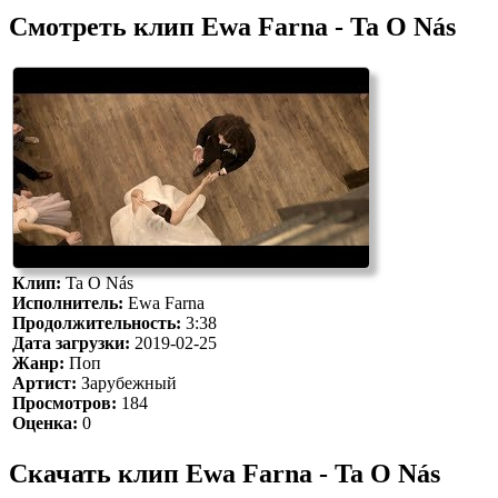
Смотреть клип Ewa Farna - Ta O Nás
Клип:
Ta O Nás
Исполнитель:
Ewa Farna
Продолжительность:
3:38
Дата загрузки:
2019-02-25
Жанр:
Поп
Артист:
Зарубежный
Просмотров:
184
Оценка:
0
Скачать клип Ewa Farna - Ta O Nás