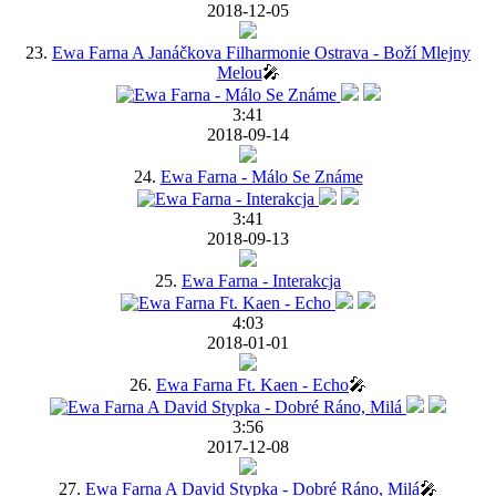
2018-12-05
23.
Ewa Farna A Janáčkova Filharmonie Ostrava - Boží Mlejny
Melou
🎤
3:41
2018-09-14
24.
Ewa Farna - Málo Se Známe
3:41
2018-09-13
25.
Ewa Farna - Interakcja
4:03
2018-01-01
26.
Ewa Farna Ft. Kaen - Echo
🎤
3:56
2017-12-08
27.
Ewa Farna A David Stypka - Dobré Ráno, Milá
🎤