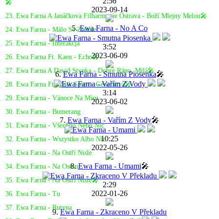
2:56
🎤
2023-09-14
23. Ewa Farna A Janáčkova Filharmonie Ostrava - Boží Mlejny Melou🎤
5.
Ewa Farna - No A Co
24. Ewa Farna - Málo Se Známe
25. Ewa Farna - Interakcja
3:52
2023-06-09
26. Ewa Farna Ft. Kaen - Echo🎤
27. Ewa Farna A David Stypka - Dobré Ráno, Milá🎤
6.
Ewa Farna - Smutna Piosenka
🎤
28. Ewa Farna Ft. Majk Spirit - Generácya🎤
3:14
29. Ewa Farna - Vánoce Na Míru
2023-06-02
30. Ewa Farna - Bumerang
7.
Ewa Farna - Vařím Z Vody
🎤
31. Ewa Farna - Všechno Nebo Nic
10:25
32. Ewa Farna - Wszystko Albo Nic
2022-05-26
33. Ewa Farna - Na Ostří Nože
8.
Ewa Farna - Umami
🎤
34. Ewa Farna - Na Ostrzu
35. Ewa Farna - Na Ostrí Nože🎤
2:29
2022-01-26
36. Ewa Farna - Tu
37. Ewa Farna - Rutyna
9.
Ewa Farna - Zkraceno V Překladu