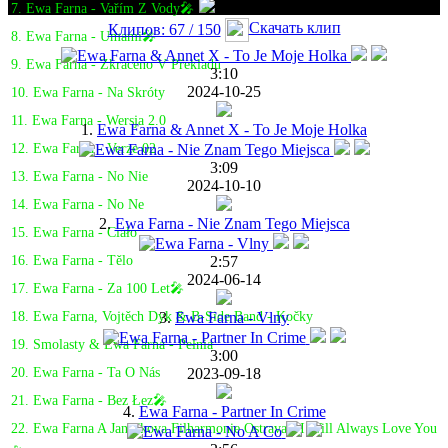
7. Ewa Farna - Vařím Z Vody🎤
Скачать клип
Клипов: 67 / 150
8. Ewa Farna - Umami🎤
9. Ewa Farna - Zkraceno V Překladu
3:10
2024-10-25
10. Ewa Farna - Na Skróty
11. Ewa Farna - Wersja 2.0
1.
Ewa Farna & Annet X - To Je Moje Holka
12. Ewa Farna - Verze 02
3:09
13. Ewa Farna - No Nie
2024-10-10
14. Ewa Farna - No Ne
2.
Ewa Farna - Nie Znam Tego Miejsca
15. Ewa Farna - Ciało
2:57
16. Ewa Farna - Tělo
2024-06-14
17. Ewa Farna - Za 100 Let🎤
3.
Ewa Farna - Vlny
18. Ewa Farna, Vojtěch Dyk & B-Side Band - Kočky
19. Smolasty & Ewa Farna - Pełnia
3:00
2023-09-18
20. Ewa Farna - Ta O Nás
21. Ewa Farna - Bez Łez🎤
4.
Ewa Farna - Partner In Crime
22. Ewa Farna A Janáčkova Filharmonie Ostrava - I Will Always Love You