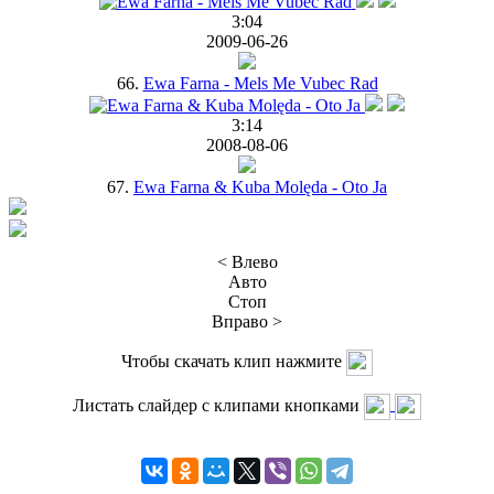
3:04
2009-06-26
66.
Ewa Farna - Mels Me Vubec Rad
3:14
2008-08-06
67.
Ewa Farna & Kuba Molęda - Oto Ja
< Влево
Авто
Стоп
Вправо >
Чтобы скачать клип нажмите
Листать слайдер с клипами кнопками