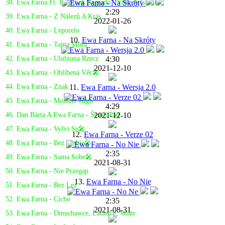
38. Ewa Farna Ft. Frantisek Segrado - Vino Je Grunt
2:29
39. Ewa Farna - Z Nálezů A Krás
2022-01-26
40. Ewa Farna - Leporelo
10.
Ewa Farna - Na Skróty
41. Ewa Farna - Tajna Misja
4:30
42. Ewa Farna - Ulubiona Rzecz
2021-12-10
43. Ewa Farna - Oblíbená Věc🎤
11.
Ewa Farna - Wersja 2.0
44. Ewa Farna - Znak
45. Ewa Farna - Monster High
4:29
2021-12-10
46. Dan Bárta A Ewa Farna - Šestej Pád
47. Ewa Farna - Vyřvi Se🎤
12.
Ewa Farna - Verze 02
48. Ewa Farna - Bez Ciebie🎤
2:35
49. Ewa Farna - Sama Sobe🎤
2021-08-31
50. Ewa Farna - Nie Przegap
13.
Ewa Farna - No Nie
51. Ewa Farna - Bez Lez
52. Ewa Farna - Cicho
2:35
2021-08-31
53. Ewa Farna - Dmuchawce, Latawce, Wiatr