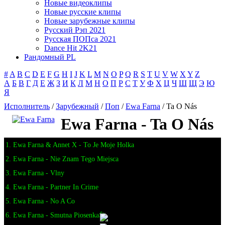
Новые видеоклипы
Новые русские клипы
Новые зарубежные клипы
Русский Рэп 2021
Русская ПОПса 2021
Dance Hit 2K21
Рандомный PL
#
A
B
C
D
E
F
G
H
I
J
K
L
M
N
O
P
Q
R
S
T
U
V
W
X
Y
Z
А
Б
В
Г
Д
Е
Ж
З
И
К
Л
М
Н
О
П
Р
С
Т
У
Ф
Х
Ц
Ч
Ш
Щ
Э
Ю
Я
Исполнитель
/
Зарубежный
/
Поп
/
Ewa Farna
/ Ta O Nás
Ewa Farna - Ta O Nás
1. Ewa Farna & Annet X - To Je Moje Holka
2. Ewa Farna - Nie Znam Tego Miejsca
3. Ewa Farna - Vlny
4. Ewa Farna - Partner In Crime
5. Ewa Farna - No A Co
6. Ewa Farna - Smutna Piosenka🎤