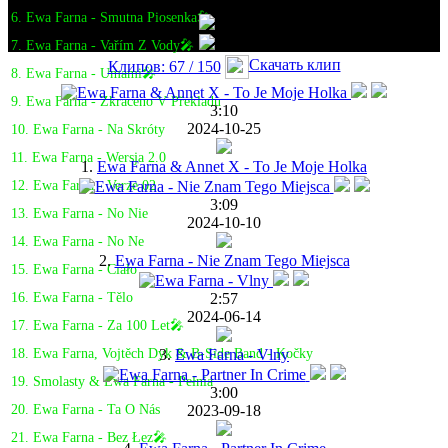
6. Ewa Farna - Smutna Piosenka🎤
7. Ewa Farna - Vařím Z Vody🎤
Скачать клип
Клипов: 67 / 150
8. Ewa Farna - Umami🎤
9. Ewa Farna - Zkraceno V Překladu
3:10
2024-10-25
10. Ewa Farna - Na Skróty
11. Ewa Farna - Wersja 2.0
1.
Ewa Farna & Annet X - To Je Moje Holka
12. Ewa Farna - Verze 02
3:09
13. Ewa Farna - No Nie
2024-10-10
14. Ewa Farna - No Ne
2.
Ewa Farna - Nie Znam Tego Miejsca
15. Ewa Farna - Ciało
2:57
16. Ewa Farna - Tělo
2024-06-14
17. Ewa Farna - Za 100 Let🎤
3.
Ewa Farna - Vlny
18. Ewa Farna, Vojtěch Dyk & B-Side Band - Kočky
19. Smolasty & Ewa Farna - Pełnia
3:00
2023-09-18
20. Ewa Farna - Ta O Nás
21. Ewa Farna - Bez Łez🎤