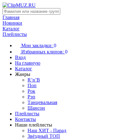
Главная
Новинки
Каталог
Плейлисты
Мои закладки:
0
Избранных клипов:
0
Вход
На главную
Каталог
Жанры
R’n’B
Поп
Рок
Рэп
Танцевальная
Шансон
Плейлисты
Контакты
Наши плейлисты
Наш ХИТ - Парад
Звёздный ТОП