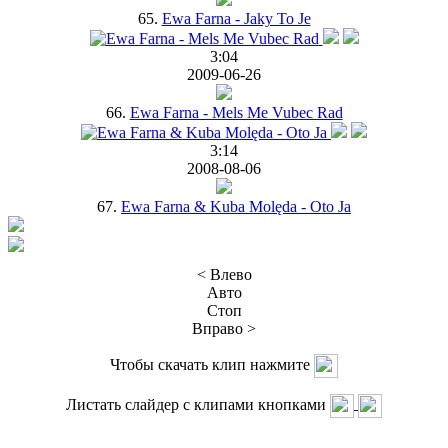
65.
Ewa Farna - Jaky To Je
3:04
2009-06-26
66.
Ewa Farna - Mels Me Vubec Rad
3:14
2008-08-06
67.
Ewa Farna & Kuba Molęda - Oto Ja
< Влево
Авто
Стоп
Вправо >
Чтобы скачать клип нажмите
Листать слайдер с клипами кнопками