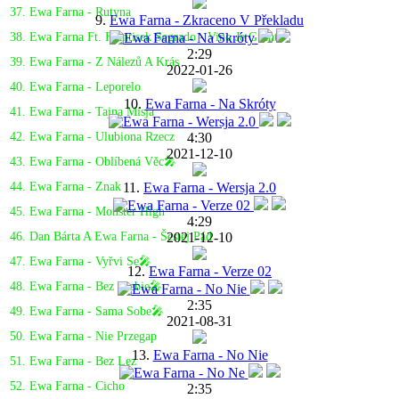
37. Ewa Farna - Rutyna
9.
Ewa Farna - Zkraceno V Překladu
38. Ewa Farna Ft. Frantisek Segrado - Vino Je Grunt
2:29
39. Ewa Farna - Z Nálezů A Krás
2022-01-26
40. Ewa Farna - Leporelo
10.
Ewa Farna - Na Skróty
41. Ewa Farna - Tajna Misja
4:30
42. Ewa Farna - Ulubiona Rzecz
2021-12-10
43. Ewa Farna - Oblíbená Věc🎤
11.
Ewa Farna - Wersja 2.0
44. Ewa Farna - Znak
45. Ewa Farna - Monster High
4:29
2021-12-10
46. Dan Bárta A Ewa Farna - Šestej Pád
47. Ewa Farna - Vyřvi Se🎤
12.
Ewa Farna - Verze 02
48. Ewa Farna - Bez Ciebie🎤
2:35
49. Ewa Farna - Sama Sobe🎤
2021-08-31
50. Ewa Farna - Nie Przegap
13.
Ewa Farna - No Nie
51. Ewa Farna - Bez Lez
52. Ewa Farna - Cicho
2:35