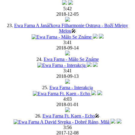
5:42
2018-12-05
23.
Ewa Farna A Janáčkova Filharmonie Ostrava - Boží Mlejny
Melou
🎤
3:41
2018-09-14
24.
Ewa Farna - Málo Se Známe
3:41
2018-09-13
25.
Ewa Farna - Interakcja
4:03
2018-01-01
26.
Ewa Farna Ft. Kaen - Echo
🎤
3:56
2017-12-08