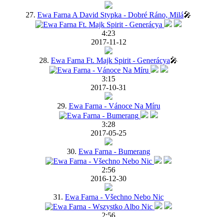
27.
Ewa Farna A David Stypka - Dobré Ráno, Milá
🎤
4:23
2017-11-12
28.
Ewa Farna Ft. Majk Spirit - Generácya
🎤
3:15
2017-10-31
29.
Ewa Farna - Vánoce Na Míru
3:28
2017-05-25
30.
Ewa Farna - Bumerang
2:56
2016-12-30
31.
Ewa Farna - Všechno Nebo Nic
2:56