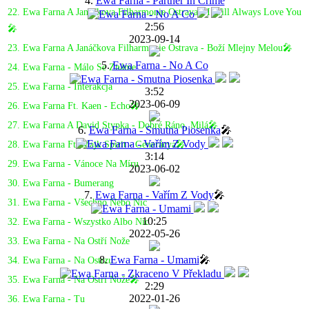
4.
Ewa Farna - Partner In Crime
22. Ewa Farna A Janáčkova Filharmonie Ostrava - I Will Always Love You
2:56
🎤
2023-09-14
23. Ewa Farna A Janáčkova Filharmonie Ostrava - Boží Mlejny Melou🎤
5.
Ewa Farna - No A Co
24. Ewa Farna - Málo Se Známe
25. Ewa Farna - Interakcja
3:52
2023-06-09
26. Ewa Farna Ft. Kaen - Echo🎤
27. Ewa Farna A David Stypka - Dobré Ráno, Milá🎤
6.
Ewa Farna - Smutna Piosenka
🎤
28. Ewa Farna Ft. Majk Spirit - Generácya🎤
3:14
29. Ewa Farna - Vánoce Na Míru
2023-06-02
30. Ewa Farna - Bumerang
7.
Ewa Farna - Vařím Z Vody
🎤
31. Ewa Farna - Všechno Nebo Nic
10:25
32. Ewa Farna - Wszystko Albo Nic
2022-05-26
33. Ewa Farna - Na Ostří Nože
8.
Ewa Farna - Umami
🎤
34. Ewa Farna - Na Ostrzu
35. Ewa Farna - Na Ostrí Nože🎤
2:29
2022-01-26
36. Ewa Farna - Tu