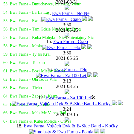
2021-08-31
53. Ewa Farna - Dmuchawce, Latawce, Wiatr
54. Ewa Farna - La La Laj
14.
Ewa Farna - No Ne
55. Ewa Farna - Ewakuacja
3:50
56. Ewa Farna - Tam Gdzie Nie Ma Już Dróg
2021-05-25
57. Ewa Farna I Kuba Molęda - Nie Zmieniajmy Nic
15.
Ewa Farna - Ciało
58. Ewa Farna - Maska
3:50
59. Ewa Farna - Ty Jsi Kral
2021-05-25
60. Ewa Farna - Touzim
16.
Ewa Farna - Tělo
61. Ewa Farna - Bozi Mlejny Melou
62. Ewa Farna - Obrazová Víla
3:13
2021-03-25
63. Ewa Farna - Ticho
64. Ewa Farna - Zapadlej Kram
17.
Ewa Farna - Za 100 Let
🎤
65. Ewa Farna - Jaky To Je
3:24
66. Ewa Farna - Mels Me Vubec Rad
2020-09-15
67. Ewa Farna & Kuba Molęda - Oto Ja
18.
Ewa Farna, Vojtěch Dyk & B-Side Band - Kočky