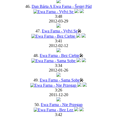
46.
Dan Bárta A Ewa Farna - Šestej Pád
3:48
2012-03-29
47.
Ewa Farna - Vyřvi Se
🎤
3:41
2012-02-12
48.
Ewa Farna - Bez Ciebie
🎤
3:34
2012-01-26
49.
Ewa Farna - Sama Sobe
🎤
3:26
2011-12-20
50.
Ewa Farna - Nie Przegap
3:42