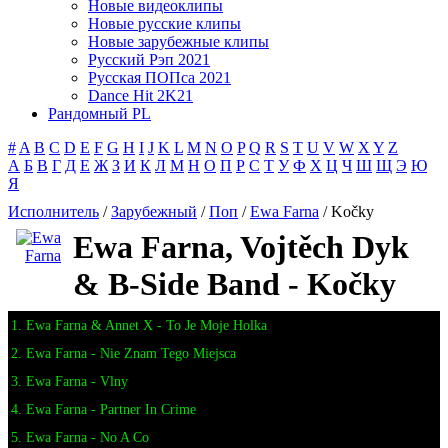
Новые видеоклипы
Новые русские клипы
Новые зарубежные клипы
Русский Рэп 2021
Русская ПОПса 2021
Dance Hit 2K21
Рандомный PL
#
A
B
C
D
E
F
G
H
I
J
K
L
M
N
O
P
Q
R
S
T
U
V
W
X
Y
Z
А
Б
В
Г
Д
Е
Ж
З
И
К
Л
М
Н
О
П
Р
С
Т
У
Ф
Х
Ц
Ч
Ш
Щ
Э
Ю
Я
Исполнитель
/
Зарубежный
/
Поп
/
Ewa Farna
/ Kočky
Ewa Farna, Vojtěch Dyk
& B-Side Band - Kočky
1. Ewa Farna & Annet X - To Je Moje Holka
2. Ewa Farna - Nie Znam Tego Miejsca
3. Ewa Farna - Vlny
4. Ewa Farna - Partner In Crime
5. Ewa Farna - No A Co