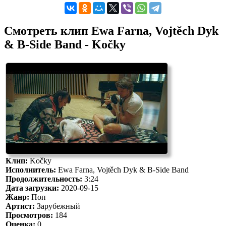
Смотреть клип Ewa Farna, Vojtěch Dyk
& B-Side Band - Kočky
Клип:
Kočky
Исполнитель:
Ewa Farna, Vojtěch Dyk & B-Side Band
Продолжительность:
3:24
Дата загрузки:
2020-09-15
Жанр:
Поп
Артист:
Зарубежный
Просмотров:
184
Оценка:
0