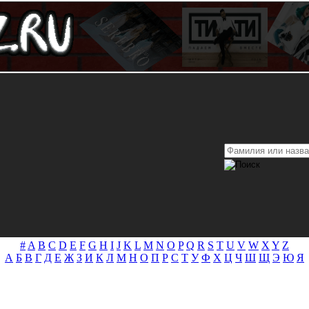
#
A
B
C
D
E
F
G
H
I
J
K
L
M
N
O
P
Q
R
S
T
U
V
W
X
Y
Z
А
Б
В
Г
Д
Е
Ж
З
И
К
Л
М
Н
О
П
Р
С
Т
У
Ф
Х
Ц
Ч
Ш
Щ
Э
Ю
Я