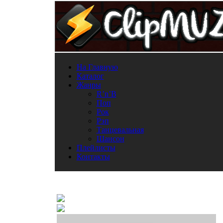
На Главную
Каталог
Жанры
R’n’B
Поп
Рок
Рэп
Танцевальная
Шансон
Плейлисты
Контакты