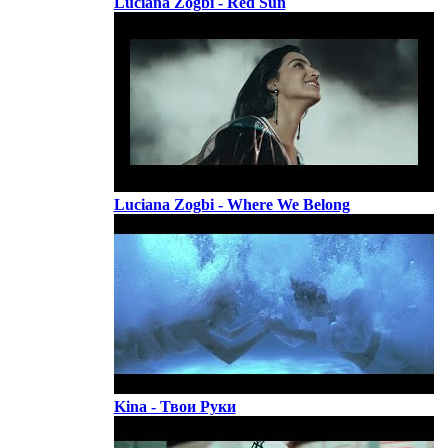
Luciana Zogbi - Red Sun
Luciana Zogbi - Where We Belong
Kina - Твои Руки