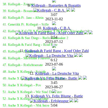
38. Kollegah - Zeitgeist
9.
Kollegah - Baguettes & Bugattis
39. Kollegah - Bossmode
3:07
40. Kollegah Ft. Jano - Allein
2023-11-02
41. Genetikk Ft. Kollegah - Stille
10.
Kollegah - C.B.A.
42. Kollegah X Cr7Z X Freshmaker X Dj Eule - Königsdisziplin
2:54
43. Kollegah & Sun Diego - Rotlichtmassaker 2
2023-07-12
44. Kollegah & Farid Bang - Roid Rage
11.
Kollegah & Farid Bang - Kopf Oder Zahl
45. Kollegah - Zuhälteraura
46. Kollegah - Showtime Fourever
6:12
2023-07-06
47. Kollegah - Rotlichtsonate
48. Asche X Kollegah - Suicide
12.
Kollegah - La Deutsche Vita
49. Asche X Kollegah - Jusqu'Ici Tout Va Bien
3:45
50. Asche X Kollegah - Pov
2023-06-27
51. Asche X Kollegah - Wir Sind Die Täter
13.
Kollegah Vs. Felix Blume - Battle
52. Asche X Kollegah - Gladiator
5:04
53. Asche X Kollegah - Nbk Intro