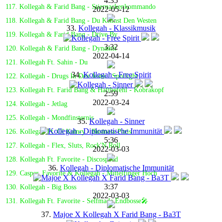
4:35
117. Kollegah & Farid Bang - Stiernackenkommando
2022-05-12
118. Kollegah & Farid Bang - Du Kennst Den Westen
33.
Kollegah - Klassikmusik
119. Kollegah & Farid Bang - Drive By
3:32
120. Kollegah & Farid Bang - Dynamit
2022-04-14
121. Kollegah Ft. Sahin - Du
34.
Kollegah - Free Spirit
122. Kollegah - Drugs In Den Jeans / Spotlight
123. Kollegah Ft. Farid Bang & Haftbefehl - Kobrakopf
2:59
2022-03-24
124. Kollegah - Jetlag
125. Kollegah - Mondfinsternis
35.
Kollegah - Sinner
126. Kollegah Ft. Ol Kainry - Business Paris
5:36
127. Kollegah - Flex, Sluts, Rock'N Roll
2022-03-03
128. Kollegah Ft. Favorite - Discospeed
36.
Kollegah - Diplomatische Immunität
129. Casper, Favorite & Kollegah - Mittelfinger Hoch
3:37
130. Kollegah - Big Boss
2022-03-03
131. Kollegah Ft. Favorite - Selfmade Endbosse🎤
37.
Majoe X Kollegah X Farid Bang - Ba3T