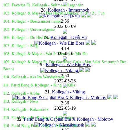
102. Favorite Ft. Kollegah - Selfmade Legenden
28.
Kollegah - Immernoch
103. Kollegah & Majoe - Das Hat Mit Hiphop Nichts Zu Tun
2:56
104. Kollegah - Bosstransformation
2022-06-09
105. Kollegah - Universalgenie
29.
Kollegah - Déjà-Vu
106. Kollegah - Du Bist Boss
107. Kollegah - King
4:19
2022-06-02
108. Kollegah & Majoe - Wat Is' Denn Los Mit Dir
109. Kollegah & Majoe Ft. Die Götzfried Girls - Von Salat Schrumpft Der
30.
Kollegah - Wie Ein Boss
Bizeps
3:50
110. Kollegah - Aks Im Wandschrank
2022-05-26
111. Farid Bang & Kollegah - King & Killa
31.
Kollegah - Viking
112. Kollegah - Alpha
113. Kollegah - Nwo
3:36
2022-05-19
114. Kollegah - Kokamusik
115. Farid Bang Ft. Kollegah - 4 Elemente
32.
Farid Bang & Capital Bra X Kollegah - Molotov
116. Farid Bang Ft. Kollegah - Adrenalin Hd