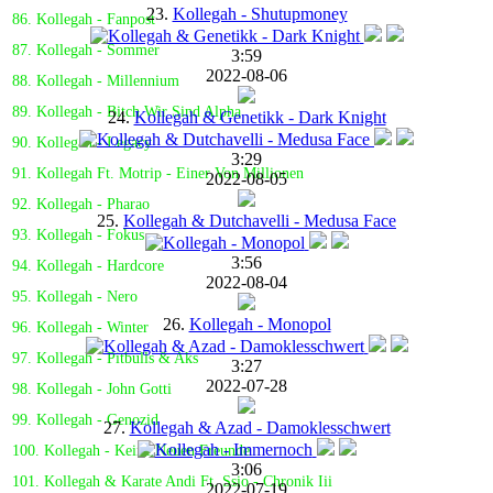
23.
Kollegah - Shutupmoney
86. Kollegah - Fanpost
87. Kollegah - Sommer
3:59
2022-08-06
88. Kollegah - Millennium
89. Kollegah - Bitch Wir Sind Alpha
24.
Kollegah & Genetikk - Dark Knight
90. Kollegah - Legacy
3:29
91. Kollegah Ft. Motrip - Einer Von Millionen
2022-08-05
92. Kollegah - Pharao
25.
Kollegah & Dutchavelli - Medusa Face
93. Kollegah - Fokus
3:56
94. Kollegah - Hardcore
2022-08-04
95. Kollegah - Nero
26.
Kollegah - Monopol
96. Kollegah - Winter
97. Kollegah - Pitbulls & Aks
3:27
2022-07-28
98. Kollegah - John Gotti
99. Kollegah - Genozid
27.
Kollegah & Azad - Damoklesschwert
100. Kollegah - Keine Neuen Freunde
3:06
101. Kollegah & Karate Andi Ft. Ssio - Chronik Iii
2022-07-19