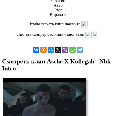
< Влево
Авто
Стоп
Вправо >
Чтобы скачать клип нажмите
Листать слайдер с клипами кнопками
Смотреть клип Asche X Kollegah - Nbk
Intro