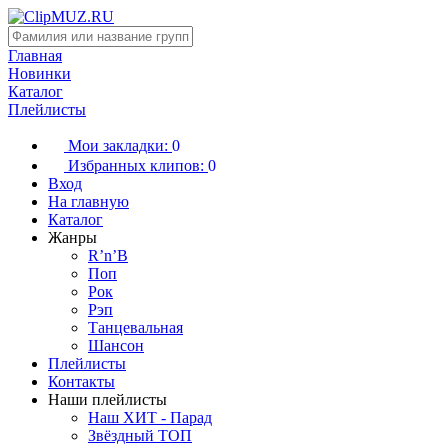
Главная
Новинки
Каталог
Плейлисты
Мои закладки:
0
Избранных клипов:
0
Вход
На главную
Каталог
Жанры
R’n’B
Поп
Рок
Рэп
Танцевальная
Шансон
Плейлисты
Контакты
Наши плейлисты
Наш ХИТ - Парад
Звёздный ТОП