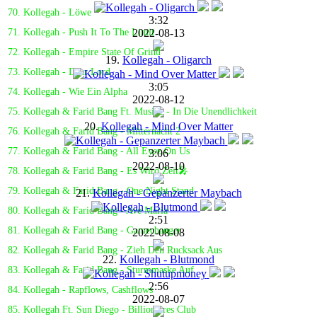
70. Kollegah - Löwe
3:32
2022-08-13
71. Kollegah - Push It To The Limit
72. Kollegah - Empire State Of Grind
19.
Kollegah - Oligarch
73. Kollegah - Dear Lord
3:05
74. Kollegah - Wie Ein Alpha
2022-08-12
75. Kollegah & Farid Bang Ft. Musiye - In Die Unendlichkeit
20.
Kollegah - Mind Over Matter
76. Kollegah & Farid Bang - Mitternacht 2
77. Kollegah & Farid Bang - All Eyez On Us
3:06
2022-08-10
78. Kollegah & Farid Bang - Es Wird Zeit🎤
79. Kollegah & Farid Bang - One Night Stand
21.
Kollegah - Gepanzerter Maybach
80. Kollegah & Farid Bang - Ave Maria
2:51
81. Kollegah & Farid Bang - Gamechanger
2022-08-08
82. Kollegah & Farid Bang - Zieh Den Rucksack Aus
22.
Kollegah - Blutmond
83. Kollegah & Farid Bang - Sturmmaske Auf
2:56
84. Kollegah - Rapflows, Cashflows
2022-08-07
85. Kollegah Ft. Sun Diego - Billionaires Club