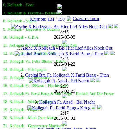
6. Kollegah - Goat
7. Kollegah & Favorite - Blessed
Скачать клип
Клипов: 131 / 150
8. Kollegah - Sigma
9. Kollegah - Baguettes & Bugattis
4:45
2025-05-08
10. Kollegah - C.B.A.
11. Kollegah & Farid Bang - Kopf Oder Zahl
1.
Asche X Kollegah - Bis Hier Lief Alles Noch Gut
12. Kollegah - La Deutsche Vita
3:13
13. Kollegah Vs. Felix Blume - Battle
2025-04-22
14. Kollegah - Erfolgsspur
2.
Capital Bra Ft. Kollegah X Farid Bang - Titan
15. Kollegah - Lorbeerkranz
2:09
16. Kollegah Ft. 18Karat - Fluchtwagen
2025-02-25
17. Kollegah Ft. Farid Bang & Sun Diego - Einfach Auf Die Fresse
3.
Kollegah Ft. Azad - Bei Nacht
18. Kollegah - Weisse Tauben
19. Kollegah - Oligarch
2:47
2025-01-02
20. Kollegah - Mind Over Matter
21. Kollegah - Gepanzerter Maybach