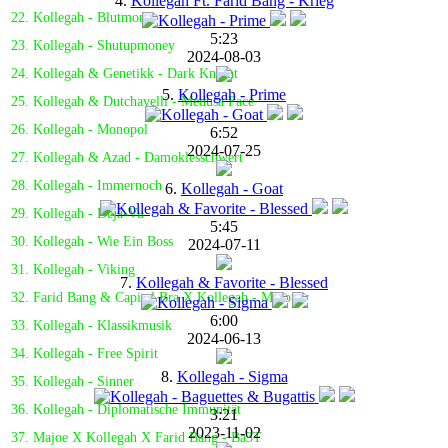
4.
Kollegah Ft. Farid Bang - Krieg
22. Kollegah - Blutmond
5:23
23. Kollegah - Shutupmoney
2024-08-03
24. Kollegah & Genetikk - Dark Knight
5.
Kollegah - Prime
25. Kollegah & Dutchavelli - Medusa Face
26. Kollegah - Monopol
6:52
2024-07-25
27. Kollegah & Azad - Damoklesschwert
28. Kollegah - Immernoch
6.
Kollegah - Goat
29. Kollegah - Déjà-Vu
5:45
30. Kollegah - Wie Ein Boss
2024-07-11
31. Kollegah - Viking
7.
Kollegah & Favorite - Blessed
32. Farid Bang & Capital Bra X Kollegah - Molotov
6:00
33. Kollegah - Klassikmusik
2024-06-13
34. Kollegah - Free Spirit
8.
Kollegah - Sigma
35. Kollegah - Sinner
36. Kollegah - Diplomatische Immunität
3:21
2023-11-02
37. Majoe X Kollegah X Farid Bang - Ba3T