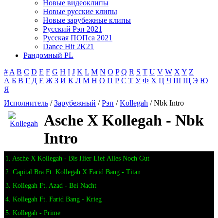
Новые видеоклипы
Новые русские клипы
Новые зарубежные клипы
Русский Рэп 2021
Русская ПОПса 2021
Dance Hit 2K21
Рандомный PL
#
A
B
C
D
E
F
G
H
I
J
K
L
M
N
O
P
Q
R
S
T
U
V
W
X
Y
Z
А
Б
В
Г
Д
Е
Ж
З
И
К
Л
М
Н
О
П
Р
С
Т
У
Ф
Х
Ц
Ч
Ш
Щ
Э
Ю
Я
Исполнитель
/
Зарубежный
/
Рэп
/
Kollegah
/ Nbk Intro
Asche X Kollegah - Nbk
Intro
1. Asche X Kollegah - Bis Hier Lief Alles Noch Gut
2. Capital Bra Ft. Kollegah X Farid Bang - Titan
3. Kollegah Ft. Azad - Bei Nacht
4. Kollegah Ft. Farid Bang - Krieg
5. Kollegah - Prime