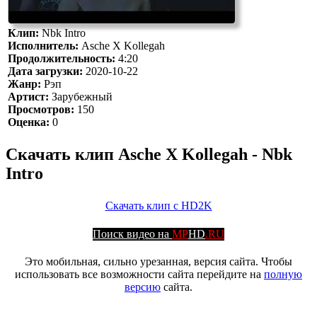
Клип:
Nbk Intro
Исполнитель:
Asche X Kollegah
Продолжительность:
4:20
Дата загрузки:
2020-10-22
Жанр:
Рэп
Артист:
Зарубежный
Просмотров:
150
Оценка:
0
Скачать клип Asche X Kollegah - Nbk
Intro
Скачать клип с HD2K
Поиск видео на
MP
HD
.RU
Это мобильная, сильно урезанная, версия сайта. Чтобы
использовать все возможности сайта перейдите на
полную
версию
сайта.