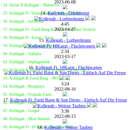
2023-06-08
54. Asche X Kollegah - Makarova
14.
Kollegah - Erfolgsspur
55. Kollegah Ft. Young Latino - Money Stack$
56. Kollegah - Infinitum
4:45
2023-04-27
57. Kollegah Ft. Farid Bang & Asche - Offenes Verdeck
58. Kollegah Ft. Asche - Yayo
15.
Kollegah - Lorbeerkranz
59. Kollegah - Maybachemblem
2:34
60. Kollegah - Valhalla
2023-03-17
61. Kollegah - Alphagenetik
16.
Kollegah Ft. 18Karat - Fluchtwagen
62. Kollegah & Majoe - Wat Is' Denn Los Mit Dir 2
63. Kollegah & Farid Bang - 0815
3:24
64. Kollegah - Bossplaya
2022-08-16
65. Kollegah - Frontale Faust
17.
Kollegah Ft. Farid Bang & Sun Diego - Einfach Auf Die Fresse
66. Kollegah - Orbit
3:38
67. Kollegah - Gospel
2022-08-15
68. Kollegah - Most Wanted
18.
Kollegah - Weisse Tauben
69. Kollegah Ft. 18 Karat - Das Erste Mal