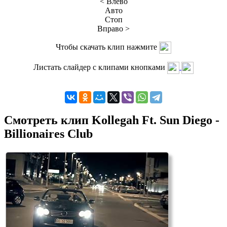
< Влево
Авто
Стоп
Вправо >
Чтобы скачать клип нажмите
Листать слайдер с клипами кнопками
Смотреть клип Kollegah Ft. Sun Diego -
Billionaires Club