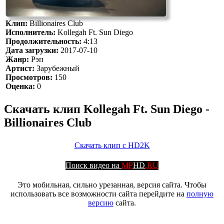
Клип:
Billionaires Club
Исполнитель:
Kollegah Ft. Sun Diego
Продолжительность:
4:13
Дата загрузки:
2017-07-10
Жанр:
Рэп
Артист:
Зарубежный
Просмотров:
150
Оценка:
0
Скачать клип Kollegah Ft. Sun Diego -
Billionaires Club
Скачать клип с HD2K
Поиск видео на
MP
HD
.RU
Это мобильная, сильно урезанная, версия сайта. Чтобы
использовать все возможности сайта перейдите на
полную
версию
сайта.