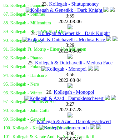
23.
Kollegah - Shutupmoney
86. Kollegah - Fanpost
87. Kollegah - Sommer
3:59
2022-08-06
88. Kollegah - Millennium
89. Kollegah - Bitch Wir Sind Alpha
24.
Kollegah & Genetikk - Dark Knight
90. Kollegah - Legacy
3:29
91. Kollegah Ft. Motrip - Einer Von Millionen
2022-08-05
92. Kollegah - Pharao
25.
Kollegah & Dutchavelli - Medusa Face
93. Kollegah - Fokus
3:56
94. Kollegah - Hardcore
2022-08-04
95. Kollegah - Nero
26.
Kollegah - Monopol
96. Kollegah - Winter
97. Kollegah - Pitbulls & Aks
3:27
2022-07-28
98. Kollegah - John Gotti
99. Kollegah - Genozid
27.
Kollegah & Azad - Damoklesschwert
100. Kollegah - Keine Neuen Freunde
3:06
101. Kollegah & Karate Andi Ft. Ssio - Chronik Iii
2022-07-19