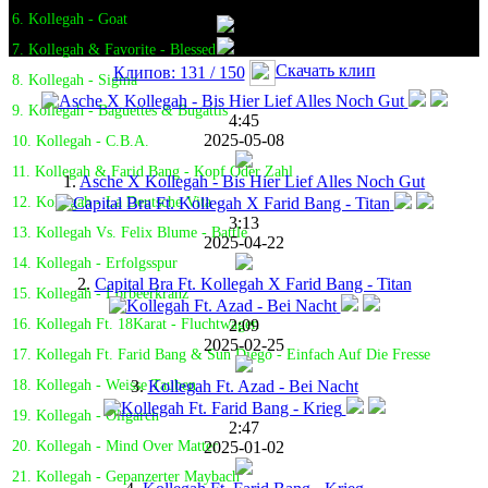
6. Kollegah - Goat
7. Kollegah & Favorite - Blessed
Скачать клип
Клипов: 131 / 150
8. Kollegah - Sigma
9. Kollegah - Baguettes & Bugattis
4:45
2025-05-08
10. Kollegah - C.B.A.
11. Kollegah & Farid Bang - Kopf Oder Zahl
1.
Asche X Kollegah - Bis Hier Lief Alles Noch Gut
12. Kollegah - La Deutsche Vita
3:13
13. Kollegah Vs. Felix Blume - Battle
2025-04-22
14. Kollegah - Erfolgsspur
2.
Capital Bra Ft. Kollegah X Farid Bang - Titan
15. Kollegah - Lorbeerkranz
2:09
16. Kollegah Ft. 18Karat - Fluchtwagen
2025-02-25
17. Kollegah Ft. Farid Bang & Sun Diego - Einfach Auf Die Fresse
3.
Kollegah Ft. Azad - Bei Nacht
18. Kollegah - Weisse Tauben
19. Kollegah - Oligarch
2:47
2025-01-02
20. Kollegah - Mind Over Matter
21. Kollegah - Gepanzerter Maybach