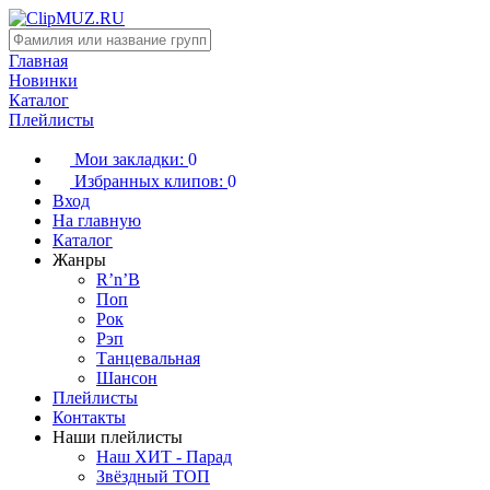
Главная
Новинки
Каталог
Плейлисты
Мои закладки:
0
Избранных клипов:
0
Вход
На главную
Каталог
Жанры
R’n’B
Поп
Рок
Рэп
Танцевальная
Шансон
Плейлисты
Контакты
Наши плейлисты
Наш ХИТ - Парад
Звёздный ТОП