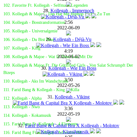
102. Favorite Ft. Kollegah - Selfmade Legenden
28.
Kollegah - Immernoch
103. Kollegah & Majoe - Das Hat Mit Hiphop Nichts Zu Tun
2:56
104. Kollegah - Bosstransformation
2022-06-09
105. Kollegah - Universalgenie
29.
Kollegah - Déjà-Vu
106. Kollegah - Du Bist Boss
107. Kollegah - King
4:19
2022-06-02
108. Kollegah & Majoe - Wat Is' Denn Los Mit Dir
109. Kollegah & Majoe Ft. Die Götzfried Girls - Von Salat Schrumpft Der
30.
Kollegah - Wie Ein Boss
Bizeps
3:50
110. Kollegah - Aks Im Wandschrank
2022-05-26
111. Farid Bang & Kollegah - King & Killa
31.
Kollegah - Viking
112. Kollegah - Alpha
113. Kollegah - Nwo
3:36
2022-05-19
114. Kollegah - Kokamusik
115. Farid Bang Ft. Kollegah - 4 Elemente
32.
Farid Bang & Capital Bra X Kollegah - Molotov
116. Farid Bang Ft. Kollegah - Adrenalin Hd