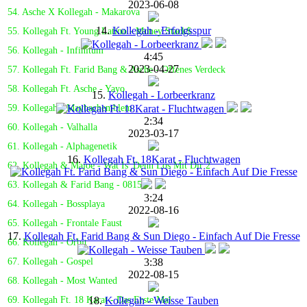
2023-06-08
54. Asche X Kollegah - Makarova
14.
Kollegah - Erfolgsspur
55. Kollegah Ft. Young Latino - Money Stack$
56. Kollegah - Infinitum
4:45
2023-04-27
57. Kollegah Ft. Farid Bang & Asche - Offenes Verdeck
58. Kollegah Ft. Asche - Yayo
15.
Kollegah - Lorbeerkranz
59. Kollegah - Maybachemblem
2:34
60. Kollegah - Valhalla
2023-03-17
61. Kollegah - Alphagenetik
16.
Kollegah Ft. 18Karat - Fluchtwagen
62. Kollegah & Majoe - Wat Is' Denn Los Mit Dir 2
63. Kollegah & Farid Bang - 0815
3:24
64. Kollegah - Bossplaya
2022-08-16
65. Kollegah - Frontale Faust
17.
Kollegah Ft. Farid Bang & Sun Diego - Einfach Auf Die Fresse
66. Kollegah - Orbit
3:38
67. Kollegah - Gospel
2022-08-15
68. Kollegah - Most Wanted
18.
Kollegah - Weisse Tauben
69. Kollegah Ft. 18 Karat - Das Erste Mal