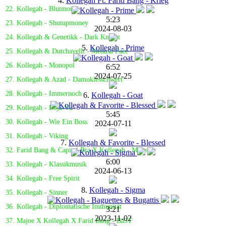
4.
Kollegah Ft. Farid Bang - Krieg
22. Kollegah - Blutmond
5:23
23. Kollegah - Shutupmoney
2024-08-03
24. Kollegah & Genetikk - Dark Knight
5.
Kollegah - Prime
25. Kollegah & Dutchavelli - Medusa Face
26. Kollegah - Monopol
6:52
2024-07-25
27. Kollegah & Azad - Damoklesschwert
28. Kollegah - Immernoch
6.
Kollegah - Goat
29. Kollegah - Déjà-Vu
5:45
30. Kollegah - Wie Ein Boss
2024-07-11
31. Kollegah - Viking
7.
Kollegah & Favorite - Blessed
32. Farid Bang & Capital Bra X Kollegah - Molotov
6:00
33. Kollegah - Klassikmusik
2024-06-13
34. Kollegah - Free Spirit
8.
Kollegah - Sigma
35. Kollegah - Sinner
36. Kollegah - Diplomatische Immunität
3:21
2023-11-02
37. Majoe X Kollegah X Farid Bang - Ba3T