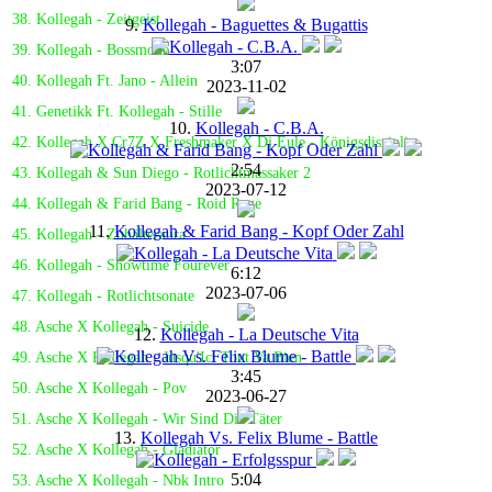
38. Kollegah - Zeitgeist
9.
Kollegah - Baguettes & Bugattis
39. Kollegah - Bossmode
3:07
40. Kollegah Ft. Jano - Allein
2023-11-02
41. Genetikk Ft. Kollegah - Stille
10.
Kollegah - C.B.A.
42. Kollegah X Cr7Z X Freshmaker X Dj Eule - Königsdisziplin
2:54
43. Kollegah & Sun Diego - Rotlichtmassaker 2
2023-07-12
44. Kollegah & Farid Bang - Roid Rage
11.
Kollegah & Farid Bang - Kopf Oder Zahl
45. Kollegah - Zuhälteraura
46. Kollegah - Showtime Fourever
6:12
2023-07-06
47. Kollegah - Rotlichtsonate
48. Asche X Kollegah - Suicide
12.
Kollegah - La Deutsche Vita
49. Asche X Kollegah - Jusqu'Ici Tout Va Bien
3:45
50. Asche X Kollegah - Pov
2023-06-27
51. Asche X Kollegah - Wir Sind Die Täter
13.
Kollegah Vs. Felix Blume - Battle
52. Asche X Kollegah - Gladiator
5:04
53. Asche X Kollegah - Nbk Intro