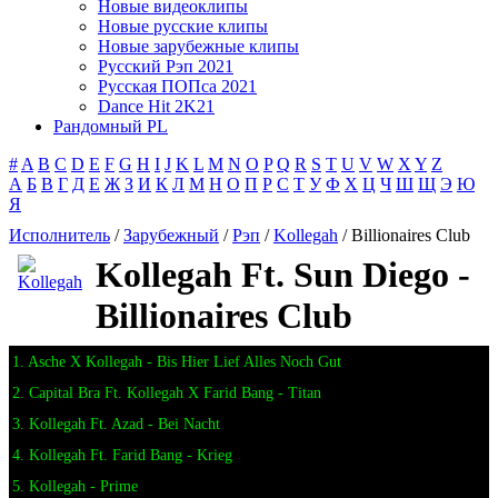
Новые видеоклипы
Новые русские клипы
Новые зарубежные клипы
Русский Рэп 2021
Русская ПОПса 2021
Dance Hit 2K21
Рандомный PL
#
A
B
C
D
E
F
G
H
I
J
K
L
M
N
O
P
Q
R
S
T
U
V
W
X
Y
Z
А
Б
В
Г
Д
Е
Ж
З
И
К
Л
М
Н
О
П
Р
С
Т
У
Ф
Х
Ц
Ч
Ш
Щ
Э
Ю
Я
Исполнитель
/
Зарубежный
/
Рэп
/
Kollegah
/ Billionaires Club
Kollegah Ft. Sun Diego -
Billionaires Club
1. Asche X Kollegah - Bis Hier Lief Alles Noch Gut
2. Capital Bra Ft. Kollegah X Farid Bang - Titan
3. Kollegah Ft. Azad - Bei Nacht
4. Kollegah Ft. Farid Bang - Krieg
5. Kollegah - Prime