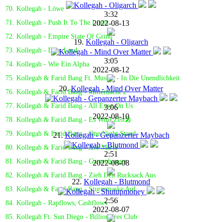
70. Kollegah - Löwe
3:32
2022-08-13
71. Kollegah - Push It To The Limit
72. Kollegah - Empire State Of Grind
19.
Kollegah - Oligarch
73. Kollegah - Dear Lord
3:05
74. Kollegah - Wie Ein Alpha
2022-08-12
75. Kollegah & Farid Bang Ft. Musiye - In Die Unendlichkeit
20.
Kollegah - Mind Over Matter
76. Kollegah & Farid Bang - Mitternacht 2
77. Kollegah & Farid Bang - All Eyez On Us
3:06
2022-08-10
78. Kollegah & Farid Bang - Es Wird Zeit🎤
79. Kollegah & Farid Bang - One Night Stand
21.
Kollegah - Gepanzerter Maybach
80. Kollegah & Farid Bang - Ave Maria
2:51
81. Kollegah & Farid Bang - Gamechanger
2022-08-08
82. Kollegah & Farid Bang - Zieh Den Rucksack Aus
22.
Kollegah - Blutmond
83. Kollegah & Farid Bang - Sturmmaske Auf
2:56
84. Kollegah - Rapflows, Cashflows
2022-08-07
85. Kollegah Ft. Sun Diego - Billionaires Club