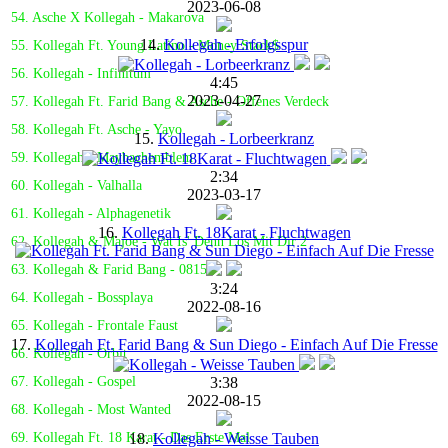
2023-06-08
54. Asche X Kollegah - Makarova
14.
Kollegah - Erfolgsspur
55. Kollegah Ft. Young Latino - Money Stack$
56. Kollegah - Infinitum
4:45
2023-04-27
57. Kollegah Ft. Farid Bang & Asche - Offenes Verdeck
58. Kollegah Ft. Asche - Yayo
15.
Kollegah - Lorbeerkranz
59. Kollegah - Maybachemblem
2:34
60. Kollegah - Valhalla
2023-03-17
61. Kollegah - Alphagenetik
16.
Kollegah Ft. 18Karat - Fluchtwagen
62. Kollegah & Majoe - Wat Is' Denn Los Mit Dir 2
63. Kollegah & Farid Bang - 0815
3:24
64. Kollegah - Bossplaya
2022-08-16
65. Kollegah - Frontale Faust
17.
Kollegah Ft. Farid Bang & Sun Diego - Einfach Auf Die Fresse
66. Kollegah - Orbit
3:38
67. Kollegah - Gospel
2022-08-15
68. Kollegah - Most Wanted
18.
Kollegah - Weisse Tauben
69. Kollegah Ft. 18 Karat - Das Erste Mal