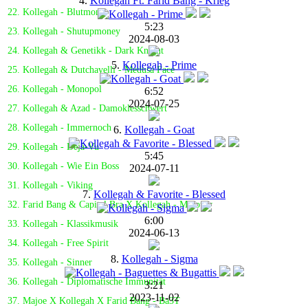
4.
Kollegah Ft. Farid Bang - Krieg
22. Kollegah - Blutmond
5:23
23. Kollegah - Shutupmoney
2024-08-03
24. Kollegah & Genetikk - Dark Knight
5.
Kollegah - Prime
25. Kollegah & Dutchavelli - Medusa Face
26. Kollegah - Monopol
6:52
2024-07-25
27. Kollegah & Azad - Damoklesschwert
28. Kollegah - Immernoch
6.
Kollegah - Goat
29. Kollegah - Déjà-Vu
5:45
30. Kollegah - Wie Ein Boss
2024-07-11
31. Kollegah - Viking
7.
Kollegah & Favorite - Blessed
32. Farid Bang & Capital Bra X Kollegah - Molotov
6:00
33. Kollegah - Klassikmusik
2024-06-13
34. Kollegah - Free Spirit
8.
Kollegah - Sigma
35. Kollegah - Sinner
36. Kollegah - Diplomatische Immunität
3:21
2023-11-02
37. Majoe X Kollegah X Farid Bang - Ba3T