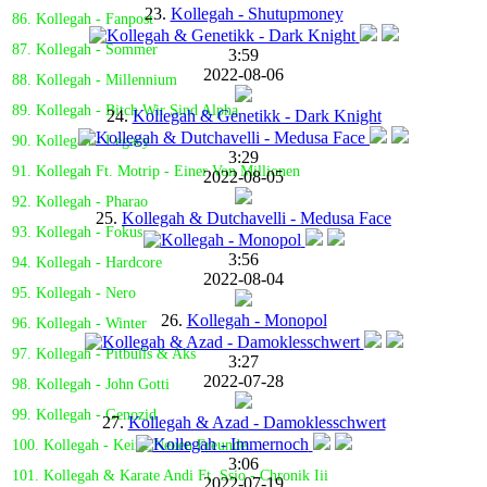
23.
Kollegah - Shutupmoney
86. Kollegah - Fanpost
87. Kollegah - Sommer
3:59
2022-08-06
88. Kollegah - Millennium
89. Kollegah - Bitch Wir Sind Alpha
24.
Kollegah & Genetikk - Dark Knight
90. Kollegah - Legacy
3:29
91. Kollegah Ft. Motrip - Einer Von Millionen
2022-08-05
92. Kollegah - Pharao
25.
Kollegah & Dutchavelli - Medusa Face
93. Kollegah - Fokus
3:56
94. Kollegah - Hardcore
2022-08-04
95. Kollegah - Nero
26.
Kollegah - Monopol
96. Kollegah - Winter
97. Kollegah - Pitbulls & Aks
3:27
2022-07-28
98. Kollegah - John Gotti
99. Kollegah - Genozid
27.
Kollegah & Azad - Damoklesschwert
100. Kollegah - Keine Neuen Freunde
3:06
101. Kollegah & Karate Andi Ft. Ssio - Chronik Iii
2022-07-19