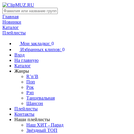
Главная
Новинки
Каталог
Плейлисты
Мои закладки:
0
Избранных клипов:
0
Вход
На главную
Каталог
Жанры
R’n’B
Поп
Рок
Рэп
Танцевальная
Шансон
Плейлисты
Контакты
Наши плейлисты
Наш ХИТ - Парад
Звёздный ТОП