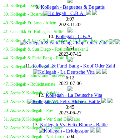
38. Kollegah - Zeitgeist
9.
Kollegah - Baguettes & Bugattis
39. Kollegah - Bossmode
3:07
40. Kollegah Ft. Jano - Allein
2023-11-02
41. Genetikk Ft. Kollegah - Stille
10.
Kollegah - C.B.A.
42. Kollegah X Cr7Z X Freshmaker X Dj Eule - Königsdisziplin
2:54
43. Kollegah & Sun Diego - Rotlichtmassaker 2
2023-07-12
44. Kollegah & Farid Bang - Roid Rage
11.
Kollegah & Farid Bang - Kopf Oder Zahl
45. Kollegah - Zuhälteraura
46. Kollegah - Showtime Fourever
6:12
2023-07-06
47. Kollegah - Rotlichtsonate
48. Asche X Kollegah - Suicide
12.
Kollegah - La Deutsche Vita
49. Asche X Kollegah - Jusqu'Ici Tout Va Bien
3:45
50. Asche X Kollegah - Pov
2023-06-27
51. Asche X Kollegah - Wir Sind Die Täter
13.
Kollegah Vs. Felix Blume - Battle
52. Asche X Kollegah - Gladiator
5:04
53. Asche X Kollegah - Nbk Intro