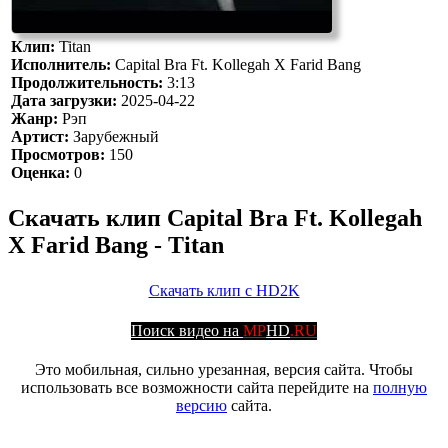
Клип:
Titan
Исполнитель:
Capital Bra Ft. Kollegah X Farid Bang
Продолжительность:
3:13
Дата загрузки:
2025-04-22
Жанр:
Рэп
Артист:
Зарубежный
Просмотров:
150
Оценка:
0
Скачать клип Capital Bra Ft. Kollegah
X Farid Bang - Titan
Скачать клип с HD2K
Поиск видео на
MP
HD
.RU
Это мобильная, сильно урезанная, версия сайта. Чтобы
использовать все возможности сайта перейдите на
полную
версию
сайта.