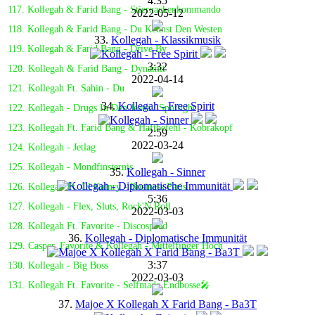
4:35
117. Kollegah & Farid Bang - Stiernackenkommando
2022-05-12
118. Kollegah & Farid Bang - Du Kennst Den Westen
33.
Kollegah - Klassikmusik
119. Kollegah & Farid Bang - Drive By
3:32
120. Kollegah & Farid Bang - Dynamit
2022-04-14
121. Kollegah Ft. Sahin - Du
34.
Kollegah - Free Spirit
122. Kollegah - Drugs In Den Jeans / Spotlight
123. Kollegah Ft. Farid Bang & Haftbefehl - Kobrakopf
2:59
2022-03-24
124. Kollegah - Jetlag
125. Kollegah - Mondfinsternis
35.
Kollegah - Sinner
126. Kollegah Ft. Ol Kainry - Business Paris
5:36
127. Kollegah - Flex, Sluts, Rock'N Roll
2022-03-03
128. Kollegah Ft. Favorite - Discospeed
36.
Kollegah - Diplomatische Immunität
129. Casper, Favorite & Kollegah - Mittelfinger Hoch
3:37
130. Kollegah - Big Boss
2022-03-03
131. Kollegah Ft. Favorite - Selfmade Endbosse🎤
37.
Majoe X Kollegah X Farid Bang - Ba3T