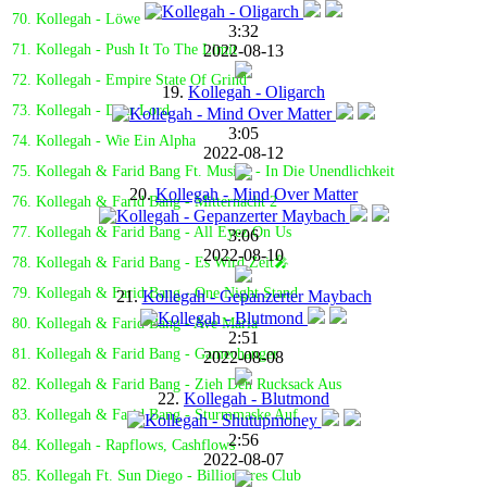
70. Kollegah - Löwe
3:32
2022-08-13
71. Kollegah - Push It To The Limit
72. Kollegah - Empire State Of Grind
19.
Kollegah - Oligarch
73. Kollegah - Dear Lord
3:05
74. Kollegah - Wie Ein Alpha
2022-08-12
75. Kollegah & Farid Bang Ft. Musiye - In Die Unendlichkeit
20.
Kollegah - Mind Over Matter
76. Kollegah & Farid Bang - Mitternacht 2
77. Kollegah & Farid Bang - All Eyez On Us
3:06
2022-08-10
78. Kollegah & Farid Bang - Es Wird Zeit🎤
79. Kollegah & Farid Bang - One Night Stand
21.
Kollegah - Gepanzerter Maybach
80. Kollegah & Farid Bang - Ave Maria
2:51
81. Kollegah & Farid Bang - Gamechanger
2022-08-08
82. Kollegah & Farid Bang - Zieh Den Rucksack Aus
22.
Kollegah - Blutmond
83. Kollegah & Farid Bang - Sturmmaske Auf
2:56
84. Kollegah - Rapflows, Cashflows
2022-08-07
85. Kollegah Ft. Sun Diego - Billionaires Club