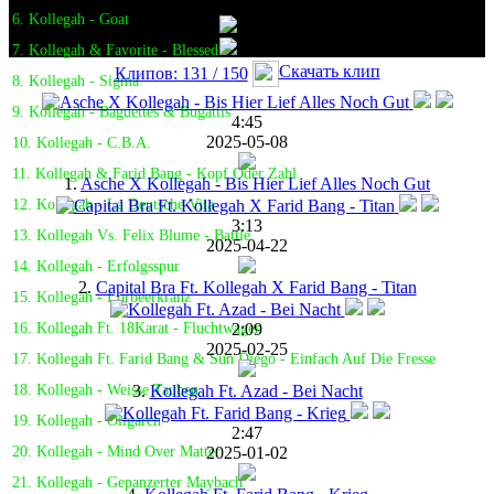
6. Kollegah - Goat
7. Kollegah & Favorite - Blessed
Скачать клип
Клипов: 131 / 150
8. Kollegah - Sigma
9. Kollegah - Baguettes & Bugattis
4:45
2025-05-08
10. Kollegah - C.B.A.
11. Kollegah & Farid Bang - Kopf Oder Zahl
1.
Asche X Kollegah - Bis Hier Lief Alles Noch Gut
12. Kollegah - La Deutsche Vita
3:13
13. Kollegah Vs. Felix Blume - Battle
2025-04-22
14. Kollegah - Erfolgsspur
2.
Capital Bra Ft. Kollegah X Farid Bang - Titan
15. Kollegah - Lorbeerkranz
2:09
16. Kollegah Ft. 18Karat - Fluchtwagen
2025-02-25
17. Kollegah Ft. Farid Bang & Sun Diego - Einfach Auf Die Fresse
3.
Kollegah Ft. Azad - Bei Nacht
18. Kollegah - Weisse Tauben
19. Kollegah - Oligarch
2:47
2025-01-02
20. Kollegah - Mind Over Matter
21. Kollegah - Gepanzerter Maybach