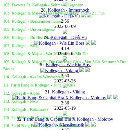
102. Favorite Ft. Kollegah - Selfmade Legenden
28.
Kollegah - Immernoch
103. Kollegah & Majoe - Das Hat Mit Hiphop Nichts Zu Tun
2:56
104. Kollegah - Bosstransformation
2022-06-09
105. Kollegah - Universalgenie
29.
Kollegah - Déjà-Vu
106. Kollegah - Du Bist Boss
107. Kollegah - King
4:19
2022-06-02
108. Kollegah & Majoe - Wat Is' Denn Los Mit Dir
109. Kollegah & Majoe Ft. Die Götzfried Girls - Von Salat Schrumpft Der
30.
Kollegah - Wie Ein Boss
Bizeps
3:50
110. Kollegah - Aks Im Wandschrank
2022-05-26
111. Farid Bang & Kollegah - King & Killa
31.
Kollegah - Viking
112. Kollegah - Alpha
113. Kollegah - Nwo
3:36
2022-05-19
114. Kollegah - Kokamusik
115. Farid Bang Ft. Kollegah - 4 Elemente
32.
Farid Bang & Capital Bra X Kollegah - Molotov
116. Farid Bang Ft. Kollegah - Adrenalin Hd