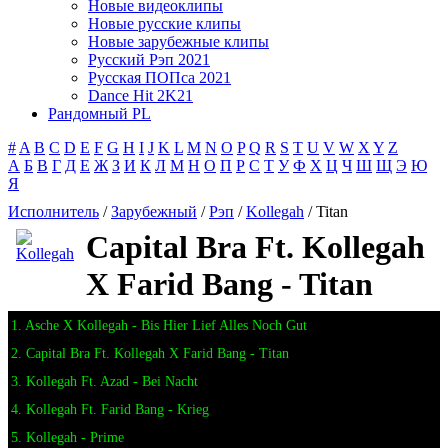
Новые видеоклипы
Новые русские клипы
Новые зарубежные клипы
Русский Рэп 2021
Русская ПОПса 2021
Dance Hit 2K21
Рандомный PL
#
A
B
C
D
E
F
G
H
I
J
K
L
M
N
O
P
Q
R
S
T
U
V
W
X
Y
Z
А
Б
В
Г
Д
Е
Ж
З
И
К
Л
М
Н
О
П
Р
С
Т
У
Ф
Х
Ц
Ч
Ш
Щ
Э
Ю
Я
Исполнитель
/
Зарубежный
/
Рэп
/
Kollegah
/ Titan
Capital Bra Ft. Kollegah
X Farid Bang - Titan
1. Asche X Kollegah - Bis Hier Lief Alles Noch Gut
2. Capital Bra Ft. Kollegah X Farid Bang - Titan
3. Kollegah Ft. Azad - Bei Nacht
4. Kollegah Ft. Farid Bang - Krieg
5. Kollegah - Prime