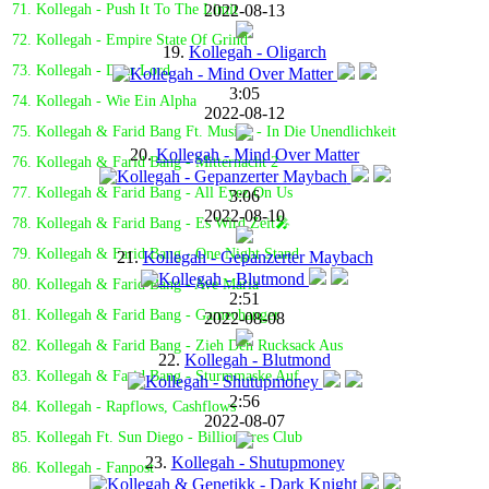
2022-08-13
71. Kollegah - Push It To The Limit
72. Kollegah - Empire State Of Grind
19.
Kollegah - Oligarch
73. Kollegah - Dear Lord
3:05
74. Kollegah - Wie Ein Alpha
2022-08-12
75. Kollegah & Farid Bang Ft. Musiye - In Die Unendlichkeit
20.
Kollegah - Mind Over Matter
76. Kollegah & Farid Bang - Mitternacht 2
77. Kollegah & Farid Bang - All Eyez On Us
3:06
2022-08-10
78. Kollegah & Farid Bang - Es Wird Zeit🎤
79. Kollegah & Farid Bang - One Night Stand
21.
Kollegah - Gepanzerter Maybach
80. Kollegah & Farid Bang - Ave Maria
2:51
81. Kollegah & Farid Bang - Gamechanger
2022-08-08
82. Kollegah & Farid Bang - Zieh Den Rucksack Aus
22.
Kollegah - Blutmond
83. Kollegah & Farid Bang - Sturmmaske Auf
2:56
84. Kollegah - Rapflows, Cashflows
2022-08-07
85. Kollegah Ft. Sun Diego - Billionaires Club
23.
Kollegah - Shutupmoney
86. Kollegah - Fanpost