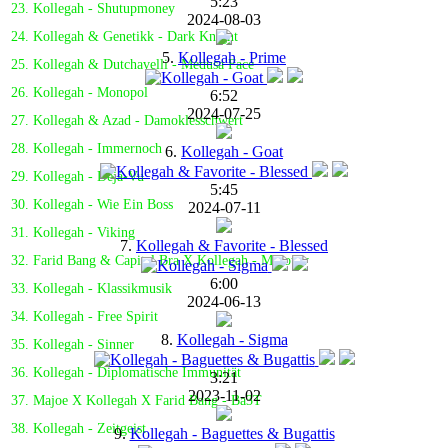
5:23
23. Kollegah - Shutupmoney
2024-08-03
24. Kollegah & Genetikk - Dark Knight
5.
Kollegah - Prime
25. Kollegah & Dutchavelli - Medusa Face
26. Kollegah - Monopol
6:52
2024-07-25
27. Kollegah & Azad - Damoklesschwert
28. Kollegah - Immernoch
6.
Kollegah - Goat
29. Kollegah - Déjà-Vu
5:45
30. Kollegah - Wie Ein Boss
2024-07-11
31. Kollegah - Viking
7.
Kollegah & Favorite - Blessed
32. Farid Bang & Capital Bra X Kollegah - Molotov
6:00
33. Kollegah - Klassikmusik
2024-06-13
34. Kollegah - Free Spirit
8.
Kollegah - Sigma
35. Kollegah - Sinner
36. Kollegah - Diplomatische Immunität
3:21
2023-11-02
37. Majoe X Kollegah X Farid Bang - Ba3T
38. Kollegah - Zeitgeist
9.
Kollegah - Baguettes & Bugattis