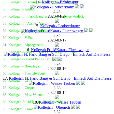
14.
Kollegah - Erfolgsspur
55. Kollegah Ft. Young Latino - Money Stack$
56. Kollegah - Infinitum
4:45
2023-04-27
57. Kollegah Ft. Farid Bang & Asche - Offenes Verdeck
58. Kollegah Ft. Asche - Yayo
15.
Kollegah - Lorbeerkranz
59. Kollegah - Maybachemblem
2:34
60. Kollegah - Valhalla
2023-03-17
61. Kollegah - Alphagenetik
16.
Kollegah Ft. 18Karat - Fluchtwagen
62. Kollegah & Majoe - Wat Is' Denn Los Mit Dir 2
63. Kollegah & Farid Bang - 0815
3:24
64. Kollegah - Bossplaya
2022-08-16
65. Kollegah - Frontale Faust
17.
Kollegah Ft. Farid Bang & Sun Diego - Einfach Auf Die Fresse
66. Kollegah - Orbit
3:38
67. Kollegah - Gospel
2022-08-15
68. Kollegah - Most Wanted
18.
Kollegah - Weisse Tauben
69. Kollegah Ft. 18 Karat - Das Erste Mal
70. Kollegah - Löwe
3:32