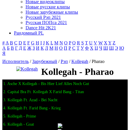
Новые видеоклипы
Новые русские клипы
Новые зарубежные клипы
Русский Рэп 2021
Русская ПОПса 2021
Dance Hit 2K21
Рандомный PL
#
A
B
C
D
E
F
G
H
I
J
K
L
M
N
O
P
Q
R
S
T
U
V
W
X
Y
Z
А
Б
В
Г
Д
Е
Ж
З
И
К
Л
М
Н
О
П
Р
С
Т
У
Ф
Х
Ц
Ч
Ш
Щ
Э
Ю
Я
Исполнитель
/
Зарубежный
/
Рэп
/
Kollegah
/ Pharao
Kollegah - Pharao
1. Asche X Kollegah - Bis Hier Lief Alles Noch Gut
2. Capital Bra Ft. Kollegah X Farid Bang - Titan
3. Kollegah Ft. Azad - Bei Nacht
4. Kollegah Ft. Farid Bang - Krieg
5. Kollegah - Prime
6. Kollegah - Goat