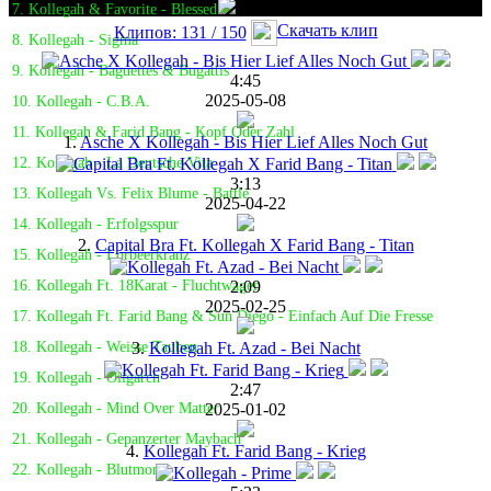
7. Kollegah & Favorite - Blessed
Скачать клип
Клипов: 131 / 150
8. Kollegah - Sigma
9. Kollegah - Baguettes & Bugattis
4:45
2025-05-08
10. Kollegah - C.B.A.
11. Kollegah & Farid Bang - Kopf Oder Zahl
1.
Asche X Kollegah - Bis Hier Lief Alles Noch Gut
12. Kollegah - La Deutsche Vita
3:13
13. Kollegah Vs. Felix Blume - Battle
2025-04-22
14. Kollegah - Erfolgsspur
2.
Capital Bra Ft. Kollegah X Farid Bang - Titan
15. Kollegah - Lorbeerkranz
2:09
16. Kollegah Ft. 18Karat - Fluchtwagen
2025-02-25
17. Kollegah Ft. Farid Bang & Sun Diego - Einfach Auf Die Fresse
3.
Kollegah Ft. Azad - Bei Nacht
18. Kollegah - Weisse Tauben
19. Kollegah - Oligarch
2:47
2025-01-02
20. Kollegah - Mind Over Matter
21. Kollegah - Gepanzerter Maybach
4.
Kollegah Ft. Farid Bang - Krieg
22. Kollegah - Blutmond