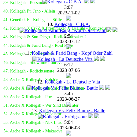
39. Kollegah - Bossmode
3:07
40. Kollegah Ft. Jano - Allein
2023-11-02
41. Genetikk Ft. Kollegah - Stille
10.
Kollegah - C.B.A.
42. Kollegah X Cr7Z X Freshmaker X Dj Eule - Königsdisziplin
2:54
43. Kollegah & Sun Diego - Rotlichtmassaker 2
2023-07-12
44. Kollegah & Farid Bang - Roid Rage
11.
Kollegah & Farid Bang - Kopf Oder Zahl
45. Kollegah - Zuhälteraura
46. Kollegah - Showtime Fourever
6:12
2023-07-06
47. Kollegah - Rotlichtsonate
48. Asche X Kollegah - Suicide
12.
Kollegah - La Deutsche Vita
49. Asche X Kollegah - Jusqu'Ici Tout Va Bien
3:45
50. Asche X Kollegah - Pov
2023-06-27
51. Asche X Kollegah - Wir Sind Die Täter
13.
Kollegah Vs. Felix Blume - Battle
52. Asche X Kollegah - Gladiator
5:04
53. Asche X Kollegah - Nbk Intro
2023-06-08
54. Asche X Kollegah - Makarova