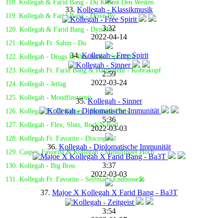
118. Kollegah & Farid Bang - Du Kennst Den Westen
33.
Kollegah - Klassikmusik
119. Kollegah & Farid Bang - Drive By
3:32
120. Kollegah & Farid Bang - Dynamit
2022-04-14
121. Kollegah Ft. Sahin - Du
34.
Kollegah - Free Spirit
122. Kollegah - Drugs In Den Jeans / Spotlight
123. Kollegah Ft. Farid Bang & Haftbefehl - Kobrakopf
2:59
2022-03-24
124. Kollegah - Jetlag
125. Kollegah - Mondfinsternis
35.
Kollegah - Sinner
126. Kollegah Ft. Ol Kainry - Business Paris
5:36
127. Kollegah - Flex, Sluts, Rock'N Roll
2022-03-03
128. Kollegah Ft. Favorite - Discospeed
36.
Kollegah - Diplomatische Immunität
129. Casper, Favorite & Kollegah - Mittelfinger Hoch
3:37
130. Kollegah - Big Boss
2022-03-03
131. Kollegah Ft. Favorite - Selfmade Endbosse🎤
37.
Majoe X Kollegah X Farid Bang - Ba3T
3:54