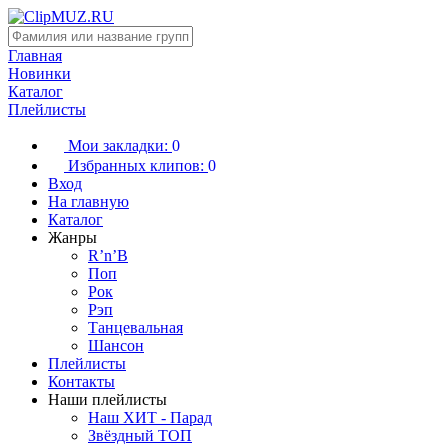
Главная
Новинки
Каталог
Плейлисты
Мои закладки:
0
Избранных клипов:
0
Вход
На главную
Каталог
Жанры
R’n’B
Поп
Рок
Рэп
Танцевальная
Шансон
Плейлисты
Контакты
Наши плейлисты
Наш ХИТ - Парад
Звёздный ТОП