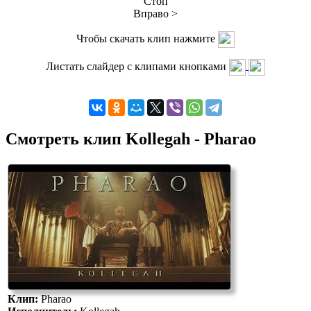
Стоп
Вправо >
Чтобы скачать клип нажмите
Листать слайдер с клипами кнопками
Смотреть клип Kollegah - Pharao
Клип:
Pharao