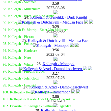
87. Kollegah - Sommer
3:59
2022-08-06
88. Kollegah - Millennium
89. Kollegah - Bitch Wir Sind Alpha
24.
Kollegah & Genetikk - Dark Knight
90. Kollegah - Legacy
3:29
91. Kollegah Ft. Motrip - Einer Von Millionen
2022-08-05
92. Kollegah - Pharao
25.
Kollegah & Dutchavelli - Medusa Face
93. Kollegah - Fokus
3:56
94. Kollegah - Hardcore
2022-08-04
95. Kollegah - Nero
26.
Kollegah - Monopol
96. Kollegah - Winter
97. Kollegah - Pitbulls & Aks
3:27
2022-07-28
98. Kollegah - John Gotti
99. Kollegah - Genozid
27.
Kollegah & Azad - Damoklesschwert
100. Kollegah - Keine Neuen Freunde
3:06
101. Kollegah & Karate Andi Ft. Ssio - Chronik Iii
2022-07-19
102. Favorite Ft. Kollegah - Selfmade Legenden
28.
Kollegah - Immernoch