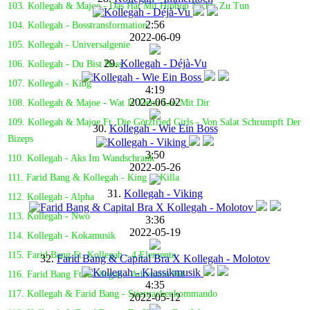
103. Kollegah & Majoe - Das Hat Mit Hiphop Nichts Zu Tun
2:56
104. Kollegah - Bosstransformation
2022-06-09
105. Kollegah - Universalgenie
29.
Kollegah - Déjà-Vu
106. Kollegah - Du Bist Boss
107. Kollegah - King
4:19
2022-06-02
108. Kollegah & Majoe - Wat Is' Denn Los Mit Dir
109. Kollegah & Majoe Ft. Die Götzfried Girls - Von Salat Schrumpft Der
30.
Kollegah - Wie Ein Boss
Bizeps
3:50
110. Kollegah - Aks Im Wandschrank
2022-05-26
111. Farid Bang & Kollegah - King & Killa
31.
Kollegah - Viking
112. Kollegah - Alpha
113. Kollegah - Nwo
3:36
2022-05-19
114. Kollegah - Kokamusik
115. Farid Bang Ft. Kollegah - 4 Elemente
32.
Farid Bang & Capital Bra X Kollegah - Molotov
116. Farid Bang Ft. Kollegah - Adrenalin Hd
4:35
117. Kollegah & Farid Bang - Stiernackenkommando
2022-05-12