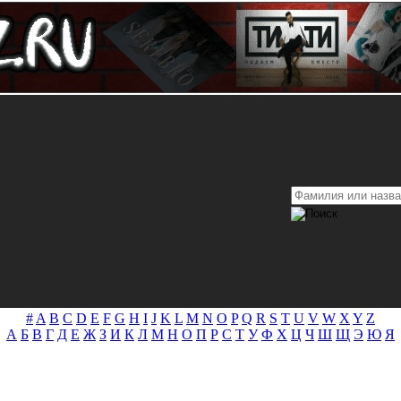
#
A
B
C
D
E
F
G
H
I
J
K
L
M
N
O
P
Q
R
S
T
U
V
W
X
Y
Z
А
Б
В
Г
Д
Е
Ж
З
И
К
Л
М
Н
О
П
Р
С
Т
У
Ф
Х
Ц
Ч
Ш
Щ
Э
Ю
Я