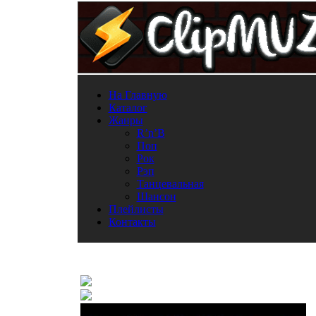
На Главную
Каталог
Жанры
R’n’B
Поп
Рок
Рэп
Танцевальная
Шансон
Плейлисты
Контакты