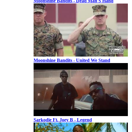
Moonshine Bandits - Dead Man'S Hand
Moonshine Bandits - United We Stand
Sarkodie Ft. Joey B - Legend