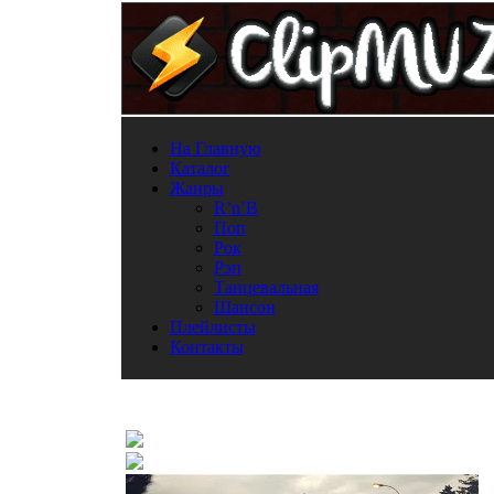
На Главную
Каталог
Жанры
R’n’B
Поп
Рок
Рэп
Танцевальная
Шансон
Плейлисты
Контакты