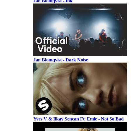
Jan Blomqvist - Ink
Jan Blomqvist - Dark Noise
Yves V & Ilkay Sencan Ft. Emie - Not So Bad