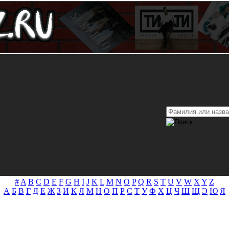
#
A
B
C
D
E
F
G
H
I
J
K
L
M
N
O
P
Q
R
S
T
U
V
W
X
Y
Z
А
Б
В
Г
Д
Е
Ж
З
И
К
Л
М
Н
О
П
Р
С
Т
У
Ф
Х
Ц
Ч
Ш
Щ
Э
Ю
Я