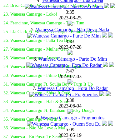
4.
Wanessa Camargo - Lua Cheia
22. Brisa Carrillo, Wanessa Camargo - Muñeca Plástica
3:35
23. Wanessa Camargo - Loko!
2023-08-25
24. Francinne, Wanessa Camargo - Tum Tum
5.
Wanessa Camargo - Não Devo Nada
25. Lia Clark Ft. Wanessa Camargo - Bumbum No Ar
26. Wanessa Camargo - Falta Teu Beijo
3:33
2023-07-28
27. Wanessa Camargo - Mulher Gato
28. Wanessa Camargo - Anestesia
6.
Wanessa Camargo - Parte De Mim
29. Wanessa Camargo - Coração Embriagado
7:47
30. Wanessa Camargo - Filme De Amor
2023-07-03
31. Wanessa Camargo Ft. Soulja Boy - Turn It Up
7.
Wanessa Camargo - Fora Do Radar
32. Wanessa Camargo - Shine It On🎤
3:38
33. Wanessa Camargo - Hair & Soul
2023-06-04
34. Wanessa Camargo Ft. Bambam - Sticky Dough
8.
Wanessa Camargo - Fragmentos
35. Wanessa Camargo - Worth It
36. Wanessa - Não Me Leve A Mal
5:09
2023-05-19
37. Wanessa - Eu Posso Te Sentir