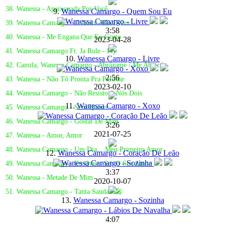
38. Wanessa - Apaixonada Por Você
9.
Wanessa Camargo - Quem Sou Eu
39. Wanessa Camargo - O Amor Não Deixa
3:58
40. Wanessa - Me Engana Que Eu Gosto
2023-04-28
41. Wanessa Camargo Ft. Ja Rule - Fly
10.
Wanessa Camargo - Livre
42. Camila, Wanessa Camargo - Abrázame / Me Abracé
2:56
43. Wanessa - Não Tô Pronta Pra Perdoar
2023-02-10
44. Wanessa Camargo - Não Resisto A Nós Dois
11.
Wanessa Camargo - Xoxo
45. Wanessa Camargo - Sem Querer
46. Wanessa Camargo - Gostar De Mim
3:26
2021-07-25
47. Wanessa - Amor, Amor
48. Wanessa Camargo - Um Dia... Meu Primeiro Amor
12.
Wanessa Camargo - Coração De Leão
49. Wanessa Camargo - Eu Quero Ser O Seu Amor
3:37
50. Wanessa - Metade De Mim
2020-10-07
51. Wanessa Camargo - Tanta Saudade🎤
13.
Wanessa Camargo - Sozinha
4:07