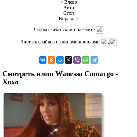
< Влево
Авто
Стоп
Вправо >
Чтобы скачать клип нажмите
Листать слайдер с клипами кнопками
Смотреть клип Wanessa Camargo -
Xoxo