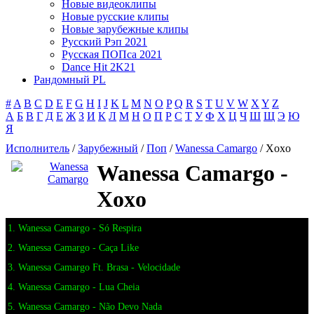
Новые видеоклипы
Новые русские клипы
Новые зарубежные клипы
Русский Рэп 2021
Русская ПОПса 2021
Dance Hit 2K21
Рандомный PL
#
A
B
C
D
E
F
G
H
I
J
K
L
M
N
O
P
Q
R
S
T
U
V
W
X
Y
Z
А
Б
В
Г
Д
Е
Ж
З
И
К
Л
М
Н
О
П
Р
С
Т
У
Ф
Х
Ц
Ч
Ш
Щ
Э
Ю
Я
Исполнитель
/
Зарубежный
/
Поп
/
Wanessa Camargo
/ Xoxo
Wanessa Camargo -
Xoxo
1. Wanessa Camargo - Só Respira
2. Wanessa Camargo - Caça Like
3. Wanessa Camargo Ft. Brasa - Velocidade
4. Wanessa Camargo - Lua Cheia
5. Wanessa Camargo - Não Devo Nada