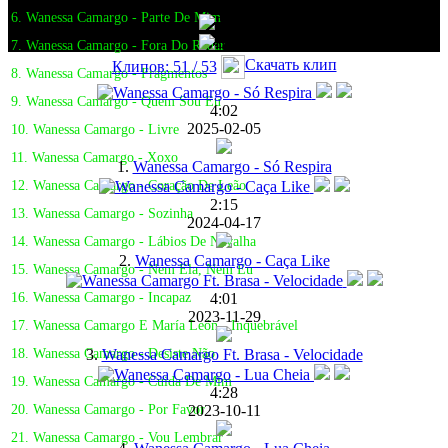
6. Wanessa Camargo - Parte De Mim
7. Wanessa Camargo - Fora Do Radar
Скачать клип
Клипов: 51 / 53
8. Wanessa Camargo - Fragmentos
9. Wanessa Camargo - Quem Sou Eu
4:02
2025-02-05
10. Wanessa Camargo - Livre
11. Wanessa Camargo - Xoxo
1.
Wanessa Camargo - Só Respira
12. Wanessa Camargo - Coração De Leão
2:15
13. Wanessa Camargo - Sozinha
2024-04-17
14. Wanessa Camargo - Lábios De Navalha
2.
Wanessa Camargo - Caça Like
15. Wanessa Camargo - Nem Ela, Nem Eu
4:01
16. Wanessa Camargo - Incapaz
2023-11-29
17. Wanessa Camargo E María León - Inquebrável
3.
Wanessa Camargo Ft. Brasa - Velocidade
18. Wanessa Camargo - Desiste Não
19. Wanessa Camargo - Cuida De Mim
4:28
2023-10-11
20. Wanessa Camargo - Por Favor
21. Wanessa Camargo - Vou Lembrar