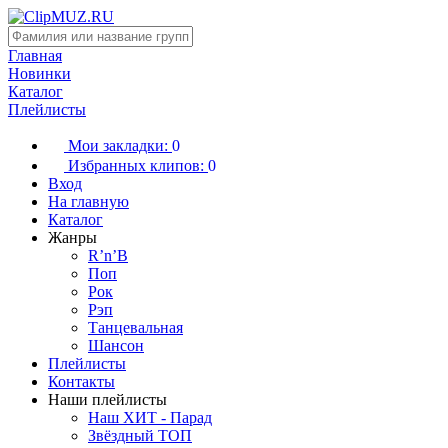
Главная
Новинки
Каталог
Плейлисты
Мои закладки:
0
Избранных клипов:
0
Вход
На главную
Каталог
Жанры
R’n’B
Поп
Рок
Рэп
Танцевальная
Шансон
Плейлисты
Контакты
Наши плейлисты
Наш ХИТ - Парад
Звёздный ТОП