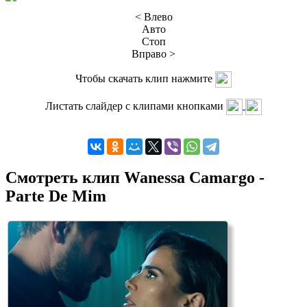
< Влево
Авто
Стоп
Вправо >
Чтобы скачать клип нажмите
Листать слайдер с клипами кнопками
Смотреть клип Wanessa Camargo -
Parte De Mim