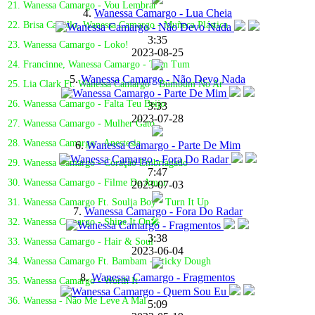
21. Wanessa Camargo - Vou Lembrar
4.
Wanessa Camargo - Lua Cheia
22. Brisa Carrillo, Wanessa Camargo - Muñeca Plástica
3:35
23. Wanessa Camargo - Loko!
2023-08-25
24. Francinne, Wanessa Camargo - Tum Tum
5.
Wanessa Camargo - Não Devo Nada
25. Lia Clark Ft. Wanessa Camargo - Bumbum No Ar
26. Wanessa Camargo - Falta Teu Beijo
3:33
2023-07-28
27. Wanessa Camargo - Mulher Gato
28. Wanessa Camargo - Anestesia
6.
Wanessa Camargo - Parte De Mim
29. Wanessa Camargo - Coração Embriagado
7:47
30. Wanessa Camargo - Filme De Amor
2023-07-03
31. Wanessa Camargo Ft. Soulja Boy - Turn It Up
7.
Wanessa Camargo - Fora Do Radar
32. Wanessa Camargo - Shine It On🎤
3:38
33. Wanessa Camargo - Hair & Soul
2023-06-04
34. Wanessa Camargo Ft. Bambam - Sticky Dough
8.
Wanessa Camargo - Fragmentos
35. Wanessa Camargo - Worth It
36. Wanessa - Não Me Leve A Mal
5:09