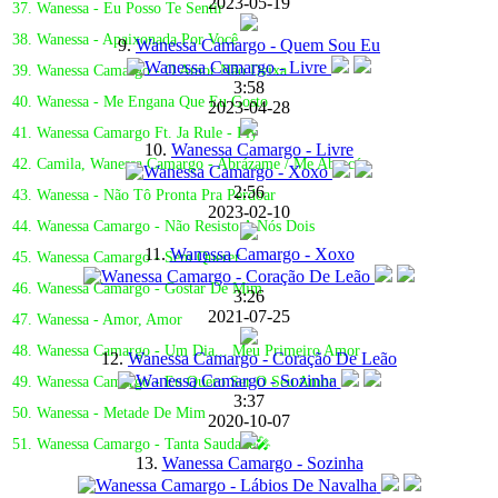
2023-05-19
37. Wanessa - Eu Posso Te Sentir
38. Wanessa - Apaixonada Por Você
9.
Wanessa Camargo - Quem Sou Eu
39. Wanessa Camargo - O Amor Não Deixa
3:58
40. Wanessa - Me Engana Que Eu Gosto
2023-04-28
41. Wanessa Camargo Ft. Ja Rule - Fly
10.
Wanessa Camargo - Livre
42. Camila, Wanessa Camargo - Abrázame / Me Abracé
2:56
43. Wanessa - Não Tô Pronta Pra Perdoar
2023-02-10
44. Wanessa Camargo - Não Resisto A Nós Dois
11.
Wanessa Camargo - Xoxo
45. Wanessa Camargo - Sem Querer
46. Wanessa Camargo - Gostar De Mim
3:26
2021-07-25
47. Wanessa - Amor, Amor
48. Wanessa Camargo - Um Dia... Meu Primeiro Amor
12.
Wanessa Camargo - Coração De Leão
49. Wanessa Camargo - Eu Quero Ser O Seu Amor
3:37
50. Wanessa - Metade De Mim
2020-10-07
51. Wanessa Camargo - Tanta Saudade🎤
13.
Wanessa Camargo - Sozinha