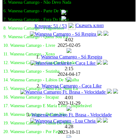
5. Wanessa Camargo - Não Devo Nada
6. Wanessa Camargo - Parte De Mim
7. Wanessa Camargo - Fora Do Radar
Скачать клип
Клипов: 51 / 53
8. Wanessa Camargo - Fragmentos
9. Wanessa Camargo - Quem Sou Eu
4:02
2025-02-05
10. Wanessa Camargo - Livre
11. Wanessa Camargo - Xoxo
1.
Wanessa Camargo - Só Respira
12. Wanessa Camargo - Coração De Leão
2:15
13. Wanessa Camargo - Sozinha
2024-04-17
14. Wanessa Camargo - Lábios De Navalha
2.
Wanessa Camargo - Caça Like
15. Wanessa Camargo - Nem Ela, Nem Eu
4:01
16. Wanessa Camargo - Incapaz
2023-11-29
17. Wanessa Camargo E María León - Inquebrável
3.
Wanessa Camargo Ft. Brasa - Velocidade
18. Wanessa Camargo - Desiste Não
19. Wanessa Camargo - Cuida De Mim
4:28
2023-10-11
20. Wanessa Camargo - Por Favor