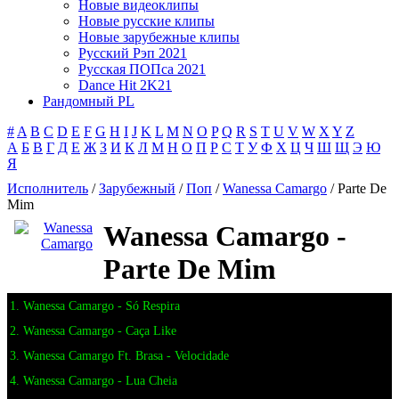
Новые видеоклипы
Новые русские клипы
Новые зарубежные клипы
Русский Рэп 2021
Русская ПОПса 2021
Dance Hit 2K21
Рандомный PL
#
A
B
C
D
E
F
G
H
I
J
K
L
M
N
O
P
Q
R
S
T
U
V
W
X
Y
Z
А
Б
В
Г
Д
Е
Ж
З
И
К
Л
М
Н
О
П
Р
С
Т
У
Ф
Х
Ц
Ч
Ш
Щ
Э
Ю
Я
Исполнитель
/
Зарубежный
/
Поп
/
Wanessa Camargo
/ Parte De
Mim
Wanessa Camargo -
Parte De Mim
1. Wanessa Camargo - Só Respira
2. Wanessa Camargo - Caça Like
3. Wanessa Camargo Ft. Brasa - Velocidade
4. Wanessa Camargo - Lua Cheia