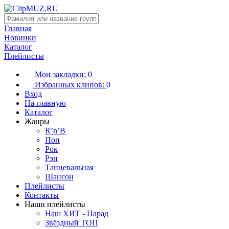
Главная
Новинки
Каталог
Плейлисты
Мои закладки:
0
Избранных клипов:
0
Вход
На главную
Каталог
Жанры
R’n’B
Поп
Рок
Рэп
Танцевальная
Шансон
Плейлисты
Контакты
Наши плейлисты
Наш ХИТ - Парад
Звёздный ТОП