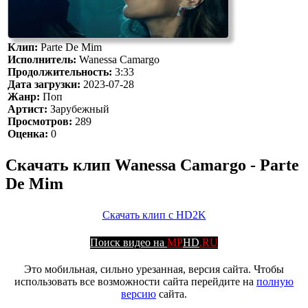
Клип:
Parte De Mim
Исполнитель:
Wanessa Camargo
Продолжительность:
3:33
Дата загрузки:
2023-07-28
Жанр:
Поп
Артист:
Зарубежный
Просмотров:
289
Оценка:
0
Скачать клип Wanessa Camargo - Parte
De Mim
Скачать клип с HD2K
Поиск видео на
MP
HD
.RU
Это мобильная, сильно урезанная, версия сайта. Чтобы
использовать все возможности сайта перейдите на
полную
версию
сайта.