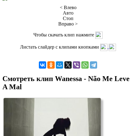
< Влево
Авто
Стоп
Вправо >
Чтобы скачать клип нажмите
Листать слайдер с клипами кнопками
Смотреть клип Wanessa - Não Me Leve
A Mal