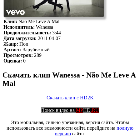
Клип:
Não Me Leve A Mal
Исполнитель:
Wanessa
Продолжительность:
3:44
Дата загрузки:
2011-04-07
Жанр:
Поп
Артист:
Зарубежный
Просмотров:
289
Оценка:
0
Скачать клип Wanessa - Não Me Leve A
Mal
Скачать клип с HD2K
Поиск видео на
MP
HD
.RU
Это мобильная, сильно урезанная, версия сайта. Чтобы
использовать все возможности сайта перейдите на
полную
версию
сайта.