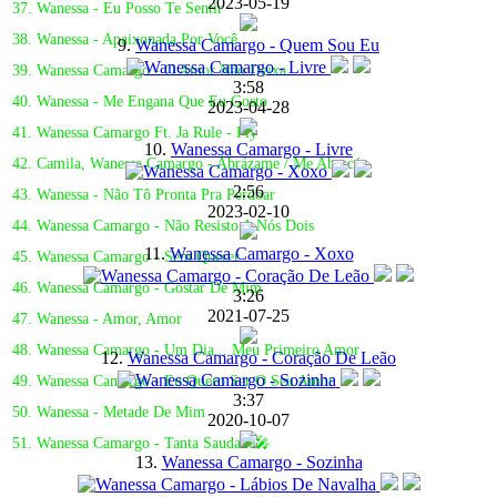
2023-05-19
37. Wanessa - Eu Posso Te Sentir
38. Wanessa - Apaixonada Por Você
9.
Wanessa Camargo - Quem Sou Eu
39. Wanessa Camargo - O Amor Não Deixa
3:58
40. Wanessa - Me Engana Que Eu Gosto
2023-04-28
41. Wanessa Camargo Ft. Ja Rule - Fly
10.
Wanessa Camargo - Livre
42. Camila, Wanessa Camargo - Abrázame / Me Abracé
2:56
43. Wanessa - Não Tô Pronta Pra Perdoar
2023-02-10
44. Wanessa Camargo - Não Resisto A Nós Dois
11.
Wanessa Camargo - Xoxo
45. Wanessa Camargo - Sem Querer
46. Wanessa Camargo - Gostar De Mim
3:26
2021-07-25
47. Wanessa - Amor, Amor
48. Wanessa Camargo - Um Dia... Meu Primeiro Amor
12.
Wanessa Camargo - Coração De Leão
49. Wanessa Camargo - Eu Quero Ser O Seu Amor
3:37
50. Wanessa - Metade De Mim
2020-10-07
51. Wanessa Camargo - Tanta Saudade🎤
13.
Wanessa Camargo - Sozinha