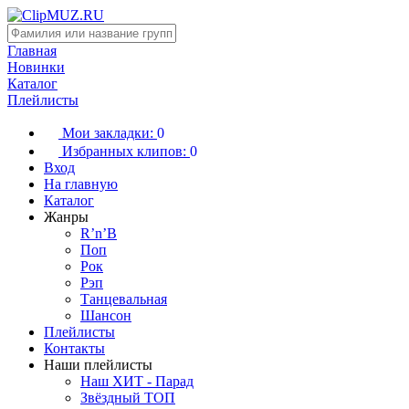
Главная
Новинки
Каталог
Плейлисты
Мои закладки:
0
Избранных клипов:
0
Вход
На главную
Каталог
Жанры
R’n’B
Поп
Рок
Рэп
Танцевальная
Шансон
Плейлисты
Контакты
Наши плейлисты
Наш ХИТ - Парад
Звёздный ТОП