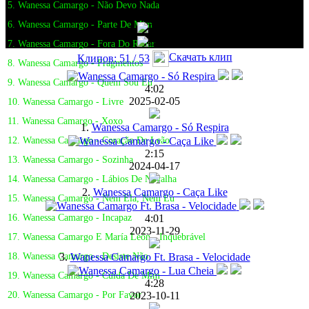
5. Wanessa Camargo - Não Devo Nada
6. Wanessa Camargo - Parte De Mim
7. Wanessa Camargo - Fora Do Radar
Скачать клип
Клипов: 51 / 53
8. Wanessa Camargo - Fragmentos
9. Wanessa Camargo - Quem Sou Eu
4:02
2025-02-05
10. Wanessa Camargo - Livre
11. Wanessa Camargo - Xoxo
1.
Wanessa Camargo - Só Respira
12. Wanessa Camargo - Coração De Leão
2:15
13. Wanessa Camargo - Sozinha
2024-04-17
14. Wanessa Camargo - Lábios De Navalha
2.
Wanessa Camargo - Caça Like
15. Wanessa Camargo - Nem Ela, Nem Eu
4:01
16. Wanessa Camargo - Incapaz
2023-11-29
17. Wanessa Camargo E María León - Inquebrável
3.
Wanessa Camargo Ft. Brasa - Velocidade
18. Wanessa Camargo - Desiste Não
19. Wanessa Camargo - Cuida De Mim
4:28
2023-10-11
20. Wanessa Camargo - Por Favor