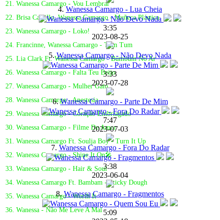
21. Wanessa Camargo - Vou Lembrar
4.
Wanessa Camargo - Lua Cheia
22. Brisa Carrillo, Wanessa Camargo - Muñeca Plástica
3:35
23. Wanessa Camargo - Loko!
2023-08-25
24. Francinne, Wanessa Camargo - Tum Tum
5.
Wanessa Camargo - Não Devo Nada
25. Lia Clark Ft. Wanessa Camargo - Bumbum No Ar
26. Wanessa Camargo - Falta Teu Beijo
3:33
2023-07-28
27. Wanessa Camargo - Mulher Gato
28. Wanessa Camargo - Anestesia
6.
Wanessa Camargo - Parte De Mim
29. Wanessa Camargo - Coração Embriagado
7:47
30. Wanessa Camargo - Filme De Amor
2023-07-03
31. Wanessa Camargo Ft. Soulja Boy - Turn It Up
7.
Wanessa Camargo - Fora Do Radar
32. Wanessa Camargo - Shine It On🎤
3:38
33. Wanessa Camargo - Hair & Soul
2023-06-04
34. Wanessa Camargo Ft. Bambam - Sticky Dough
8.
Wanessa Camargo - Fragmentos
35. Wanessa Camargo - Worth It
36. Wanessa - Não Me Leve A Mal
5:09