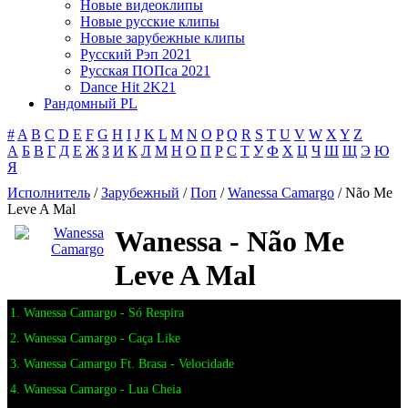
Новые видеоклипы
Новые русские клипы
Новые зарубежные клипы
Русский Рэп 2021
Русская ПОПса 2021
Dance Hit 2K21
Рандомный PL
#
A
B
C
D
E
F
G
H
I
J
K
L
M
N
O
P
Q
R
S
T
U
V
W
X
Y
Z
А
Б
В
Г
Д
Е
Ж
З
И
К
Л
М
Н
О
П
Р
С
Т
У
Ф
Х
Ц
Ч
Ш
Щ
Э
Ю
Я
Исполнитель
/
Зарубежный
/
Поп
/
Wanessa Camargo
/ Não Me
Leve A Mal
Wanessa - Não Me
Leve A Mal
1. Wanessa Camargo - Só Respira
2. Wanessa Camargo - Caça Like
3. Wanessa Camargo Ft. Brasa - Velocidade
4. Wanessa Camargo - Lua Cheia