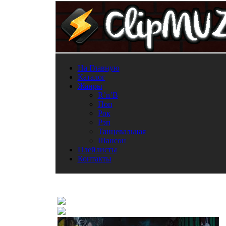
На Главную
Каталог
Жанры
R’n’B
Поп
Рок
Рэп
Танцевальная
Шансон
Плейлисты
Контакты