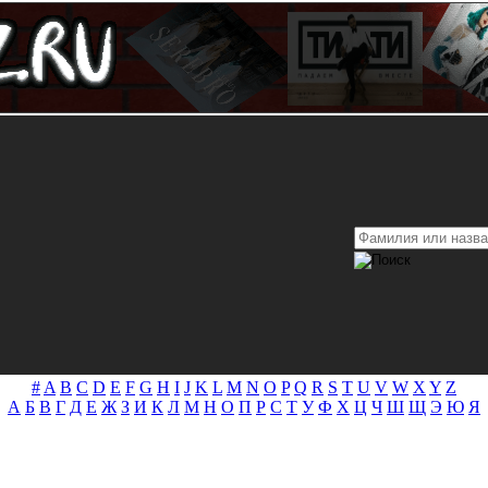
#
A
B
C
D
E
F
G
H
I
J
K
L
M
N
O
P
Q
R
S
T
U
V
W
X
Y
Z
А
Б
В
Г
Д
Е
Ж
З
И
К
Л
М
Н
О
П
Р
С
Т
У
Ф
Х
Ц
Ч
Ш
Щ
Э
Ю
Я