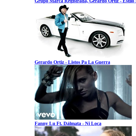
Grupo Marca Registrada, Gerardo Ortiz - Estilo 
Gerardo Ortiz - Listos Pa La Guerra
Fanny Lu Ft. Dálmata - Ni Loca