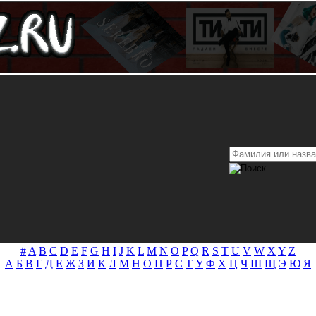
#
A
B
C
D
E
F
G
H
I
J
K
L
M
N
O
P
Q
R
S
T
U
V
W
X
Y
Z
А
Б
В
Г
Д
Е
Ж
З
И
К
Л
М
Н
О
П
Р
С
Т
У
Ф
Х
Ц
Ч
Ш
Щ
Э
Ю
Я