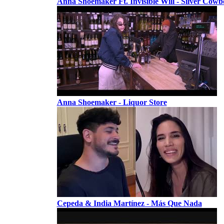
Anna Shoemaker Ft. Invisible Will - Silver Cowb
Anna Shoemaker - Liquor Store
Cepeda & India Martínez - Más Que Nada