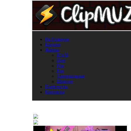
На Главную
Каталог
Жанры
R’n’B
Поп
Рок
Рэп
Танцевальная
Шансон
Плейлисты
Контакты