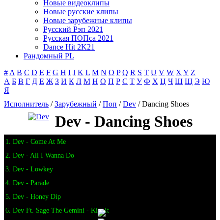
Новые видеоклипы
Новые русские клипы
Новые зарубежные клипы
Русский Рэп 2021
Русская ПОПса 2021
Dance Hit 2K21
Рандомный PL
#
A
B
C
D
E
F
G
H
I
J
K
L
M
N
O
P
Q
R
S
T
U
V
W
X
Y
Z
А
Б
В
Г
Д
Е
Ж
З
И
К
Л
М
Н
О
П
Р
С
Т
У
Ф
Х
Ц
Ч
Ш
Щ
Э
Ю
Я
Исполнитель
/
Зарубежный
/
Поп
/
Dev
/ Dancing Shoes
Dev - Dancing Shoes
1. Dev - Come At Me
2. Dev - All I Wanna Do
3. Dev - Lowkey
4. Dev - Parade
5. Dev - Honey Dip
6. Dev Ft. Sage The Gemini - Kiss It