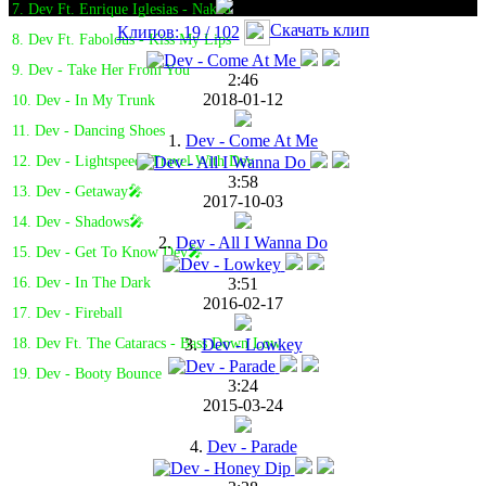
7. Dev Ft. Enrique Iglesias - Naked
Скачать клип
Клипов: 19 / 102
8. Dev Ft. Fabolous - Kiss My Lips
9. Dev - Take Her From You
2:46
2018-01-12
10. Dev - In My Trunk
11. Dev - Dancing Shoes
1.
Dev - Come At Me
12. Dev - Lightspeed: Travel With Dev
3:58
13. Dev - Getaway🎤
2017-10-03
14. Dev - Shadows🎤
2.
Dev - All I Wanna Do
15. Dev - Get To Know Dev🎤
3:51
16. Dev - In The Dark
2016-02-17
17. Dev - Fireball
3.
Dev - Lowkey
18. Dev Ft. The Cataracs - Bass Down Low
19. Dev - Booty Bounce
3:24
2015-03-24
4.
Dev - Parade