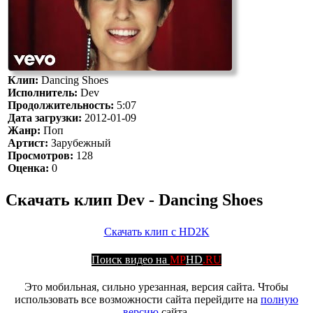
Клип:
Dancing Shoes
Исполнитель:
Dev
Продолжительность:
5:07
Дата загрузки:
2012-01-09
Жанр:
Поп
Артист:
Зарубежный
Просмотров:
128
Оценка:
0
Скачать клип Dev - Dancing Shoes
Скачать клип с HD2K
Поиск видео на
MP
HD
.RU
Это мобильная, сильно урезанная, версия сайта. Чтобы
использовать все возможности сайта перейдите на
полную
версию
сайта.