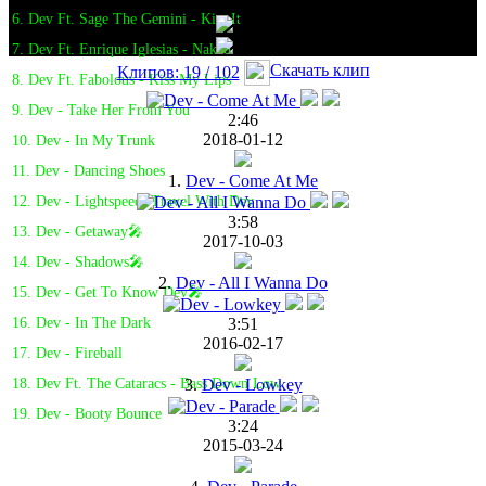
6. Dev Ft. Sage The Gemini - Kiss It
7. Dev Ft. Enrique Iglesias - Naked
Скачать клип
Клипов: 19 / 102
8. Dev Ft. Fabolous - Kiss My Lips
9. Dev - Take Her From You
2:46
2018-01-12
10. Dev - In My Trunk
11. Dev - Dancing Shoes
1.
Dev - Come At Me
12. Dev - Lightspeed: Travel With Dev
3:58
13. Dev - Getaway🎤
2017-10-03
14. Dev - Shadows🎤
2.
Dev - All I Wanna Do
15. Dev - Get To Know Dev🎤
3:51
16. Dev - In The Dark
2016-02-17
17. Dev - Fireball
3.
Dev - Lowkey
18. Dev Ft. The Cataracs - Bass Down Low
19. Dev - Booty Bounce
3:24
2015-03-24