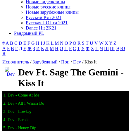
Новые видеоклипы
Новые русские клипы
Новые зарубежные клипы
Русский Рэп 2021
Русская ПОПса 2021
Dance Hit 2K21
Рандомный PL
#
A
B
C
D
E
F
G
H
I
J
K
L
M
N
O
P
Q
R
S
T
U
V
W
X
Y
Z
А
Б
В
Г
Д
Е
Ж
З
И
К
Л
М
Н
О
П
Р
С
Т
У
Ф
Х
Ц
Ч
Ш
Щ
Э
Ю
Я
Исполнитель
/
Зарубежный
/
Поп
/
Dev
/ Kiss It
Dev Ft. Sage The Gemini -
Kiss It
1. Dev - Come At Me
2. Dev - All I Wanna Do
3. Dev - Lowkey
4. Dev - Parade
5. Dev - Honey Dip