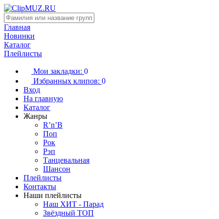
Главная
Новинки
Каталог
Плейлисты
Мои закладки:
0
Избранных клипов:
0
Вход
На главную
Каталог
Жанры
R’n’B
Поп
Рок
Рэп
Танцевальная
Шансон
Плейлисты
Контакты
Наши плейлисты
Наш ХИТ - Парад
Звёздный ТОП