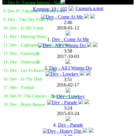
7. Dev Ft. Enrique Iglesias - Naked
Скачать клип
Клипов: 19 / 102
8. Dev Ft. Fabolous - Kiss My Lips
9. Dev - Take Her From You
2:46
2018-01-12
10. Dev - In My Trunk
11. Dev - Dancing Shoes
1.
Dev - Come At Me
12. Dev - Lightspeed: Travel With Dev
3:58
13. Dev - Getaway🎤
2017-10-03
14. Dev - Shadows🎤
2.
Dev - All I Wanna Do
15. Dev - Get To Know Dev🎤
3:51
16. Dev - In The Dark
2016-02-17
17. Dev - Fireball
3.
Dev - Lowkey
18. Dev Ft. The Cataracs - Bass Down Low
19. Dev - Booty Bounce
3:24
2015-03-24
4.
Dev - Parade