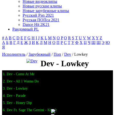
Новые видеоклипы
Новые русские клипы
Новые зарубежные клипы
Русский Рэп 2021
Русская ПОПса 2021
Dance Hit 2K21
Рандомный PL
#
A
B
C
D
E
F
G
H
I
J
K
L
M
N
O
P
Q
R
S
T
U
V
W
X
Y
Z
А
Б
В
Г
Д
Е
Ж
З
И
К
Л
М
Н
О
П
Р
С
Т
У
Ф
Х
Ц
Ч
Ш
Щ
Э
Ю
Я
Исполнитель
/
Зарубежный
/
Поп
/
Dev
/ Lowkey
Dev - Lowkey
1. Dev - Come At Me
2. Dev - All I Wanna Do
3. Dev - Lowkey
4. Dev - Parade
5. Dev - Honey Dip
6. Dev Ft. Sage The Gemini - Kiss It