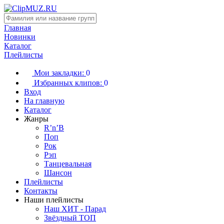
Главная
Новинки
Каталог
Плейлисты
Мои закладки:
0
Избранных клипов:
0
Вход
На главную
Каталог
Жанры
R’n’B
Поп
Рок
Рэп
Танцевальная
Шансон
Плейлисты
Контакты
Наши плейлисты
Наш ХИТ - Парад
Звёздный ТОП