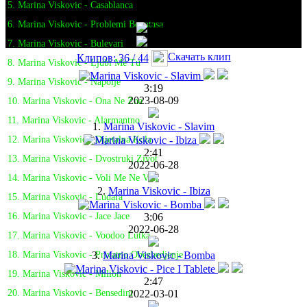
5. Marina Viskovic - Casablanca
6. Marina Viskovic - Problemi Bogatasa
7. Marina Viskovic - Bulevari
Скачать клип
Клипов: 36 / 44
8. Marina Viskovic - Ljubi Me Tu
9. Marina Viskovic - Napolje
3:19
2023-08-09
10. Marina Viskovic - Ona Ne Zna
11. Marina Viskovic - Alarmantno
1.
Marina Viskovic - Slavim
12. Marina Viskovic - Dijetalna Kola
2:41
13. Marina Viskovic - Dvostruki Zivot
2022-06-28
14. Marina Viskovic - Voli Me Ne Voli
2.
Marina Viskovic - Ibiza
15. Marina Viskovic - Ludara
3:06
16. Marina Viskovic - Jace Jace
2022-06-28
17. Marina Viskovic - Voodoo Lutka
3.
Marina Viskovic - Bomba
18. Marina Viskovic - Privatno Obezbedjenje
19. Marina Viskovic - Milion
2:47
2022-03-01
20. Marina Viskovic - Bensedini