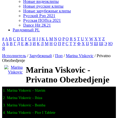
Новые видеоклипы
Новые русские клипы
Новые зарубежные клипы
Русский Рэп 2021
Русская ПОПса 2021
Dance Hit 2K21
Рандомный PL
#
A
B
C
D
E
F
G
H
I
J
K
L
M
N
O
P
Q
R
S
T
U
V
W
X
Y
Z
А
Б
В
Г
Д
Е
Ж
З
И
К
Л
М
Н
О
П
Р
С
Т
У
Ф
Х
Ц
Ч
Ш
Щ
Э
Ю
Я
Исполнитель
/
Зарубежный
/
Поп
/
Marina Viskovic
/ Privatno
Obezbedjenje
Marina Viskovic -
Privatno Obezbedjenje
1. Marina Viskovic - Slavim
2. Marina Viskovic - Ibiza
3. Marina Viskovic - Bomba
4. Marina Viskovic - Pice I Tablete