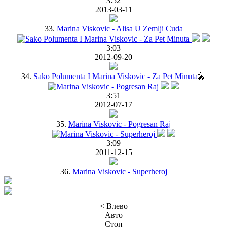
3:52
2013-03-11
33.
Marina Viskovic - Alisa U Zemlji Cuda
3:03
2012-09-20
34.
Sako Polumenta I Marina Viskovic - Za Pet Minuta
🎤
3:51
2012-07-17
35.
Marina Viskovic - Pogresan Raj
3:09
2011-12-15
36.
Marina Viskovic - Superheroj
< Влево
Авто
Стоп