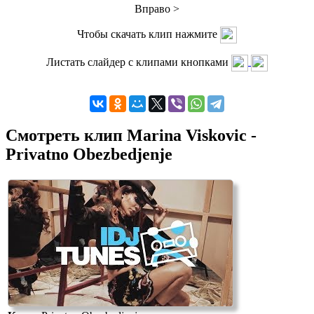
Вправо >
Чтобы скачать клип нажмите
Листать слайдер с клипами кнопками
Смотреть клип Marina Viskovic -
Privatno Obezbedjenje