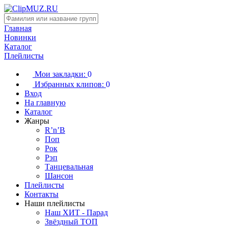
Главная
Новинки
Каталог
Плейлисты
Мои закладки:
0
Избранных клипов:
0
Вход
На главную
Каталог
Жанры
R’n’B
Поп
Рок
Рэп
Танцевальная
Шансон
Плейлисты
Контакты
Наши плейлисты
Наш ХИТ - Парад
Звёздный ТОП