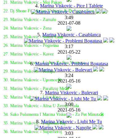
21. Marina Viskovic - Moj Pakao
4.
Marina Viskovic - Pice I Tablete
22. Dj Shone Ft. Marina Viskovic & Dr Iggy - Srce Ledeno
3:49
23. Marina Viskovic - Zamalo
2021-07-08
24. Marina Viskovic - Zena
5.
Marina Viskovic - Casablanca
25. Marina Viskovic - Slomi Casu
26. Marina Viskovic - Pogrešna
3:17
2021-05-22
27. Marina Viskovic - Kavez
28. Marina Viskovic - Ljubav Za Sva Vremena
6.
Marina Viskovic - Problemi Bogatasa
29. Marina Viskovic - Kolaps
3:24
30. Marina Viskovic - Upomoc🎤
2021-05-16
31. Marina Viskovic - Paralizuj Me🎤
7.
Marina Viskovic - Bulevari
32. Marina Viskovic - Litar Krvi
3:00
33. Marina Viskovic - Alisa U Zemlji Cuda
2021-05-16
34. Sako Polumenta I Marina Viskovic - Za Pet Minuta🎤
8.
Marina Viskovic - Ljubi Me Tu
35. Marina Viskovic - Pogresan Raj
36. Marina Viskovic - Superheroj
3:03