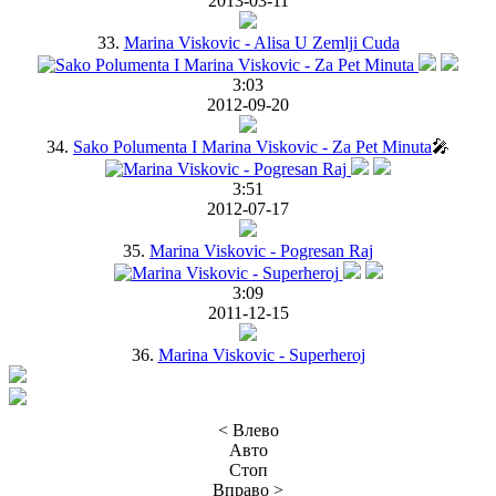
2013-03-11
33.
Marina Viskovic - Alisa U Zemlji Cuda
3:03
2012-09-20
34.
Sako Polumenta I Marina Viskovic - Za Pet Minuta
🎤
3:51
2012-07-17
35.
Marina Viskovic - Pogresan Raj
3:09
2011-12-15
36.
Marina Viskovic - Superheroj
< Влево
Авто
Стоп
Вправо >