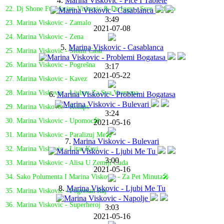
4.
Marina Viskovic - Pice I Tablete
22. Dj Shone Ft. Marina Viskovic & Dr Iggy - Srce Ledeno
3:49
23. Marina Viskovic - Zamalo
2021-07-08
24. Marina Viskovic - Zena
5.
Marina Viskovic - Casablanca
25. Marina Viskovic - Slomi Casu
26. Marina Viskovic - Pogrešna
3:17
2021-05-22
27. Marina Viskovic - Kavez
28. Marina Viskovic - Ljubav Za Sva Vremena
6.
Marina Viskovic - Problemi Bogatasa
29. Marina Viskovic - Kolaps
3:24
30. Marina Viskovic - Upomoc🎤
2021-05-16
31. Marina Viskovic - Paralizuj Me🎤
7.
Marina Viskovic - Bulevari
32. Marina Viskovic - Litar Krvi
3:00
33. Marina Viskovic - Alisa U Zemlji Cuda
2021-05-16
34. Sako Polumenta I Marina Viskovic - Za Pet Minuta🎤
8.
Marina Viskovic - Ljubi Me Tu
35. Marina Viskovic - Pogresan Raj
36. Marina Viskovic - Superheroj
3:03
2021-05-16