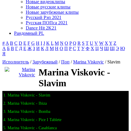
Новые видеоклипы
Новые русские клипы
Новые зарубежные клипы
Русский Рэп 2021
Русская ПОПса 2021
Dance Hit 2K21
Рандомный PL
#
A
B
C
D
E
F
G
H
I
J
K
L
M
N
O
P
Q
R
S
T
U
V
W
X
Y
Z
А
Б
В
Г
Д
Е
Ж
З
И
К
Л
М
Н
О
П
Р
С
Т
У
Ф
Х
Ц
Ч
Ш
Щ
Э
Ю
Я
Исполнитель
/
Зарубежный
/
Поп
/
Marina Viskovic
/ Slavim
Marina Viskovic -
Slavim
1. Marina Viskovic - Slavim
2. Marina Viskovic - Ibiza
3. Marina Viskovic - Bomba
4. Marina Viskovic - Pice I Tablete
5. Marina Viskovic - Casablanca