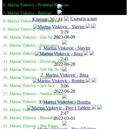
6. Marina Viskovic - Problemi Bogatasa
7. Marina Viskovic - Bulevari
Скачать клип
Клипов: 36 / 44
8. Marina Viskovic - Ljubi Me Tu
9. Marina Viskovic - Napolje
3:19
2023-08-09
10. Marina Viskovic - Ona Ne Zna
11. Marina Viskovic - Alarmantno
1.
Marina Viskovic - Slavim
12. Marina Viskovic - Dijetalna Kola
2:41
13. Marina Viskovic - Dvostruki Zivot
2022-06-28
14. Marina Viskovic - Voli Me Ne Voli
2.
Marina Viskovic - Ibiza
15. Marina Viskovic - Ludara
3:06
16. Marina Viskovic - Jace Jace
2022-06-28
17. Marina Viskovic - Voodoo Lutka
3.
Marina Viskovic - Bomba
18. Marina Viskovic - Privatno Obezbedjenje
19. Marina Viskovic - Milion
2:47
2022-03-01
20. Marina Viskovic - Bensedini
21. Marina Viskovic - Moj Pakao