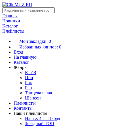
Главная
Новинки
Каталог
Плейлисты
Мои закладки:
0
Избранных клипов:
0
Вход
На главную
Каталог
Жанры
R’n’B
Поп
Рок
Рэп
Танцевальная
Шансон
Плейлисты
Контакты
Наши плейлисты
Наш ХИТ - Парад
Звёздный ТОП