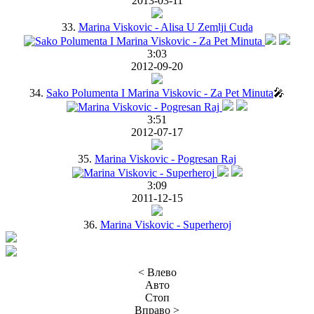
2013-03-11
33.
Marina Viskovic - Alisa U Zemlji Cuda
3:03
2012-09-20
34.
Sako Polumenta I Marina Viskovic - Za Pet Minuta
🎤
3:51
2012-07-17
35.
Marina Viskovic - Pogresan Raj
3:09
2011-12-15
36.
Marina Viskovic - Superheroj
< Влево
Авто
Стоп
Вправо >