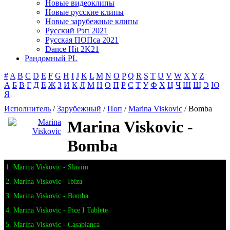
Новые видеоклипы
Новые русские клипы
Новые зарубежные клипы
Русский Рэп 2021
Русская ПОПса 2021
Dance Hit 2K21
Рандомный PL
#
A
B
C
D
E
F
G
H
I
J
K
L
M
N
O
P
Q
R
S
T
U
V
W
X
Y
Z
А
Б
В
Г
Д
Е
Ж
З
И
К
Л
М
Н
О
П
Р
С
Т
У
Ф
Х
Ц
Ч
Ш
Щ
Э
Ю
Я
Исполнитель
/
Зарубежный
/
Поп
/
Marina Viskovic
/ Bomba
Marina Viskovic -
Bomba
1. Marina Viskovic - Slavim
2. Marina Viskovic - Ibiza
3. Marina Viskovic - Bomba
4. Marina Viskovic - Pice I Tablete
5. Marina Viskovic - Casablanca