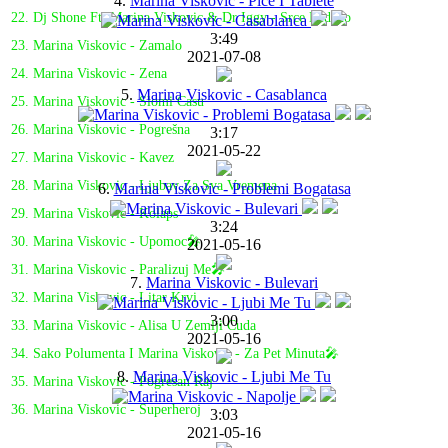
4.
Marina Viskovic - Pice I Tablete
22. Dj Shone Ft. Marina Viskovic & Dr Iggy - Srce Ledeno
3:49
23. Marina Viskovic - Zamalo
2021-07-08
24. Marina Viskovic - Zena
5.
Marina Viskovic - Casablanca
25. Marina Viskovic - Slomi Casu
26. Marina Viskovic - Pogrešna
3:17
2021-05-22
27. Marina Viskovic - Kavez
28. Marina Viskovic - Ljubav Za Sva Vremena
6.
Marina Viskovic - Problemi Bogatasa
29. Marina Viskovic - Kolaps
3:24
30. Marina Viskovic - Upomoc🎤
2021-05-16
31. Marina Viskovic - Paralizuj Me🎤
7.
Marina Viskovic - Bulevari
32. Marina Viskovic - Litar Krvi
3:00
33. Marina Viskovic - Alisa U Zemlji Cuda
2021-05-16
34. Sako Polumenta I Marina Viskovic - Za Pet Minuta🎤
8.
Marina Viskovic - Ljubi Me Tu
35. Marina Viskovic - Pogresan Raj
36. Marina Viskovic - Superheroj
3:03
2021-05-16