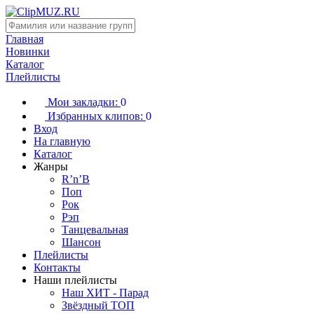
Главная
Новинки
Каталог
Плейлисты
Мои закладки:
0
Избранных клипов:
0
Вход
На главную
Каталог
Жанры
R’n’B
Поп
Рок
Рэп
Танцевальная
Шансон
Плейлисты
Контакты
Наши плейлисты
Наш ХИТ - Парад
Звёздный ТОП