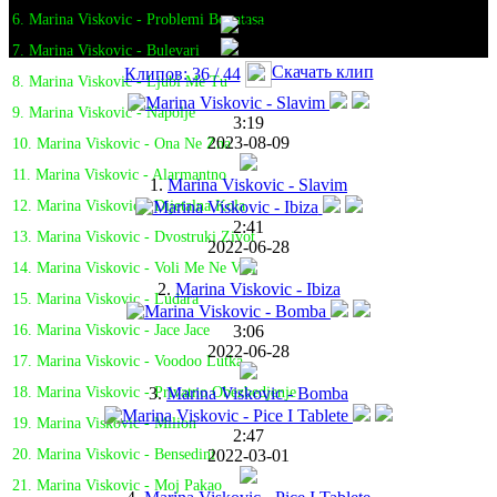
6. Marina Viskovic - Problemi Bogatasa
7. Marina Viskovic - Bulevari
Скачать клип
Клипов: 36 / 44
8. Marina Viskovic - Ljubi Me Tu
9. Marina Viskovic - Napolje
3:19
2023-08-09
10. Marina Viskovic - Ona Ne Zna
11. Marina Viskovic - Alarmantno
1.
Marina Viskovic - Slavim
12. Marina Viskovic - Dijetalna Kola
2:41
13. Marina Viskovic - Dvostruki Zivot
2022-06-28
14. Marina Viskovic - Voli Me Ne Voli
2.
Marina Viskovic - Ibiza
15. Marina Viskovic - Ludara
3:06
16. Marina Viskovic - Jace Jace
2022-06-28
17. Marina Viskovic - Voodoo Lutka
3.
Marina Viskovic - Bomba
18. Marina Viskovic - Privatno Obezbedjenje
19. Marina Viskovic - Milion
2:47
2022-03-01
20. Marina Viskovic - Bensedini
21. Marina Viskovic - Moj Pakao