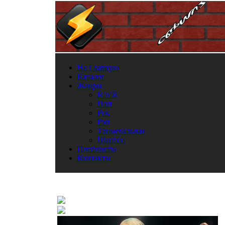
На Главную
Каталог
Жанры
R’n’B
Поп
Рок
Рэп
Танцевальная
Шансон
Плейлисты
Контакты