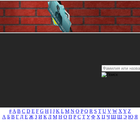
#
A
B
C
D
E
F
G
H
I
J
K
L
M
N
O
P
Q
R
S
T
U
V
W
X
Y
Z
А
Б
В
Г
Д
Е
Ж
З
И
К
Л
М
Н
О
П
Р
С
Т
У
Ф
Х
Ц
Ч
Ш
Щ
Э
Ю
Я