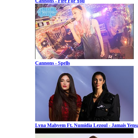
Cannons - Fire For You
Cannons - Spells
Lyna Mahyem Ft. Numidia Lezoul - Jamais Yens