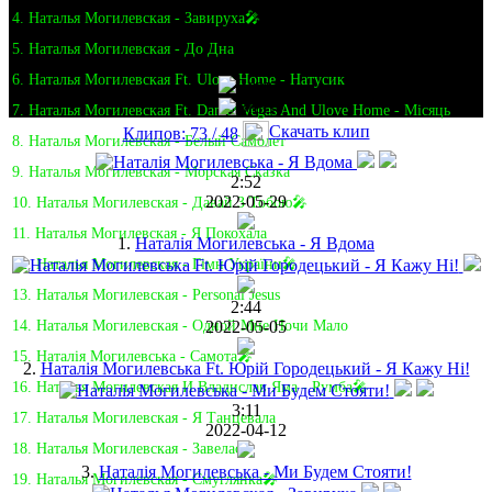
4. Наталья Могилевская - Завируха🎤
5. Наталья Могилевская - До Дна
6. Наталья Могилевская Ft. Ulove Home - Натусик
7. Наталья Могилевская Ft. Daniel Vegas And Ulove Home - Місяць
Скачать клип
Клипов: 73 / 48
8. Наталья Могилевская - Белый Самолет
9. Наталья Могилевская - Морская Сказка
2:52
2022-05-29
10. Наталья Могилевская - Давай З Тобою🎤
11. Наталья Могилевская - Я Покохала
1.
Наталія Могилевська - Я Вдома
12. Наталья Могилевская - Гімн України🎤
13. Наталья Могилевская - Personal Jesus
2:44
2022-05-05
14. Наталья Могилевская - Одной Мне Ночи Мало
15. Наталія Могилевська - Самота🎤
2.
Наталія Могилевська Ft. Юрій Городецький - Я Кажу Ні!
16. Наталья Могилевская И Владислав Яма - Румба🎤
3:11
17. Наталья Могилевская - Я Танцевала
2022-04-12
18. Наталья Могилевская - Завелась
3.
Наталія Могилевська - Ми Будем Стояти!
19. Наталья Могилевская - Смуглянка🎤