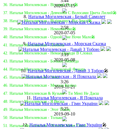
3:44
36. Наталья Могилевская - Вільний Птах🎤
2020-07-15
37. Наталья Могилевская - Девчонка С Волосами Цвета Лилий🎤
8.
Наталья Могилевская - Белый Самолет
38. Наталья Могилевская - Вiдiрватись Вiд Землi🎤
2:58
39. Наталья Могилевская - Немножечко🎤
2020-07-05
40. Наталья Могилевская - Одной Мне Ночи Мало🎤
9.
Наталья Могилевская - Морская Сказка
41. Наталья Могилевская - Любила
42. Наталья Могилевская - Немає Правди В Словах
3:19
2020-05-08
43. Наталья Могилевская - Больше Никогда
44. Наталья Могилевская - Лимоновый Фонарь
10.
Наталья Могилевская - Давай З Тобою
🎤
45. Наталья Могилевская - Зима
3:26
46. Наталья Могилевская - Молода Країна
2019-11-21
47. Наталья Могилевская & Кузьма - Ти Мені Не Даєш
11.
Наталья Могилевская - Я Покохала
48. Наталья Могилевская - Я Весна
3:25
49. Наталья Могилевская - Этот Танец
2019-09-10
50. Наталья Могилевская - Только Я
12.
Наталья Могилевская - Гімн України
🎤
51. Наталья Могилевская - Полюби Меня Такой