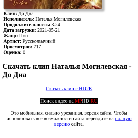
Клип:
До Дна
Исполнитель:
Наталья Могилевская
Продолжительность:
3:24
Дата загрузки:
2021-05-21
Жанр:
Поп
Артист:
Русскоязычный
Просмотров:
717
Оценка:
0
Скачать клип Наталья Могилевская -
До Дна
Скачать клип с HD2K
Поиск видео на
MP
HD
.RU
Это мобильная, сильно урезанная, версия сайта. Чтобы
использовать все возможности сайта перейдите на
полную
версию
сайта.