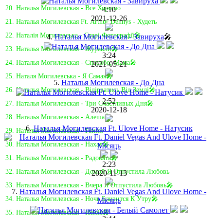
20. Наталья Могилевская - Все Хорошо
4:10
2021-12-26
21. Наталья Могилевская Ft. Arthur Dennys - Худеть
22. Наталія Могилевська - Старі Фотографії🎤
4.
Наталья Могилевская - Завируха
🎤
23. Наталья Могилевская - Журавли🎤
3:24
24. Наталья Могилевская - Спасибо, Мама🎤
2021-05-21
25. Наталя Могилевська - Я Самая🎤
5.
Наталья Могилевская - До Дна
26. Наталья Могилевская - Відірватись Від Землі🎤
2:52
27. Наталья Могилевская - Три Счастливых Дня🎤
2020-12-18
28. Наталья Могилевская - Алеша🎤
6.
Наталья Могилевская Ft. Ulove Home - Натусик
29. Наталья Могилевская - Гении
30. Наталья Могилевская - Нахал🎤
31. Наталья Могилевская - Радовать🎤
2:23
32. Наталья Могилевская - Домой Я Отпустила Любовь
2020-11-13
33. Наталья Могилевская - Вчера Я Отпустила Любовь🎤
7.
Наталья Могилевская Ft. Daniel Vegas And Ulove Home -
34. Наталья Могилевская - Ночь Близится К Утру🎤
Місяць
35. Наталья Могилевская - Helele🎤