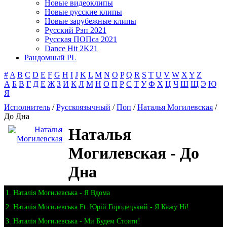
Новые видеоклипы
Новые русские клипы
Новые зарубежные клипы
Русский Рэп 2021
Русская ПОПса 2021
Dance Hit 2K21
Рандомный PL
#
A
B
C
D
E
F
G
H
I
J
K
L
M
N
O
P
Q
R
S
T
U
V
W
X
Y
Z
А
Б
В
Г
Д
Е
Ж
З
И
К
Л
М
Н
О
П
Р
С
Т
У
Ф
Х
Ц
Ч
Ш
Щ
Э
Ю
Я
Исполнитель
/
Русскоязычный
/
Поп
/
Наталья Могилевская
/
До Дна
Наталья
Могилевская - До
Дна
1. Наталія Могилевська - Я Вдома
2. Наталія Могилевська Ft. Юрій Городецький - Я Кажу Ні!
3. Наталія Могилевська - Ми Будем Стояти!