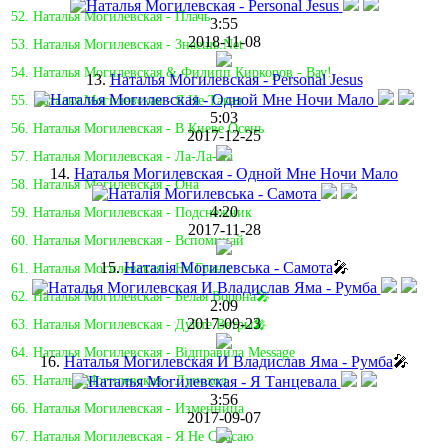
52. Наталья Могилевская - Плачь
3:55
2018-11-08
53. Наталья Могилевская - Знаешь.Net
54. Наталья Могилевская & Филипп Киркоров - Вау!
13.
Наталья Могилевская - Personal Jesus
55. Наталья Могилевская - Я Не Такая
5:03
56. Наталья Могилевская - В Киеве Осень
2017-12-25
57. Наталья Могилевская - Ла-Ла-Ла
14.
Наталья Могилевская - Одной Мне Ночи Мало
58. Наталья Могилевская - Она
4:20
59. Наталья Могилевская - Подснежник
2017-11-28
60. Наталья Могилевская - Вспоминай
15.
Наталія Могилевська - Самота
🎤
61. Наталья Могилевская - На Грани
62. Наталья Могилевская - Белая Ворона🎤
2:09
2017-09-23
63. Наталья Могилевская - Дуйте Ветры🎤
64. Наталья Могилевская - Відправила Message
16.
Наталья Могилевская И Владислав Яма - Румба
🎤
65. Наталья Могилевская - Луноход
3:56
66. Наталья Могилевская - Изменница
2017-09-07
67. Наталья Могилевская - Я Не Спасаю