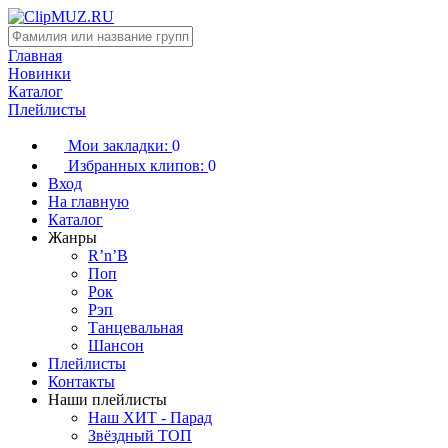
Главная
Новинки
Каталог
Плейлисты
Мои закладки:
0
Избранных клипов:
0
Вход
На главную
Каталог
Жанры
R’n’B
Поп
Рок
Рэп
Танцевальная
Шансон
Плейлисты
Контакты
Наши плейлисты
Наш ХИТ - Парад
Звёздный ТОП