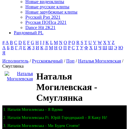
Новые видеоклипы
Новые русские клипы
Новые зарубежные клипы
Русский Рэп 2021
Русская ПОПса 2021
Dance Hit 2K21
Рандомный PL
#
A
B
C
D
E
F
G
H
I
J
K
L
M
N
O
P
Q
R
S
T
U
V
W
X
Y
Z
А
Б
В
Г
Д
Е
Ж
З
И
К
Л
М
Н
О
П
Р
С
Т
У
Ф
Х
Ц
Ч
Ш
Щ
Э
Ю
Я
Исполнитель
/
Русскоязычный
/
Поп
/
Наталья Могилевская
/
Смуглянка
Наталья
Могилевская -
Смуглянка
1. Наталія Могилевська - Я Вдома
2. Наталія Могилевська Ft. Юрій Городецький - Я Кажу Ні!
3. Наталія Могилевська - Ми Будем Стояти!