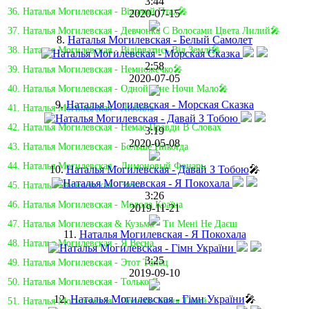
3:44
36. Наталья Могилевская - Вільний Птах🎤
2020-07-15
37. Наталья Могилевская - Девчонка С Волосами Цвета Лилий🎤
8.
Наталья Могилевская - Белый Самолет
38. Наталья Могилевская - Вiдiрватись Вiд Землi🎤
2:58
39. Наталья Могилевская - Немножечко🎤
2020-07-05
40. Наталья Могилевская - Одной Мне Ночи Мало🎤
9.
Наталья Могилевская - Морская Сказка
41. Наталья Могилевская - Любила
42. Наталья Могилевская - Немає Правди В Словах
3:19
2020-05-08
43. Наталья Могилевская - Больше Никогда
44. Наталья Могилевская - Лимоновый Фонарь
10.
Наталья Могилевская - Давай З Тобою
🎤
45. Наталья Могилевская - Зима
3:26
46. Наталья Могилевская - Молода Країна
2019-11-21
47. Наталья Могилевская & Кузьма - Ти Мені Не Даєш
11.
Наталья Могилевская - Я Покохала
48. Наталья Могилевская - Я Весна
3:25
49. Наталья Могилевская - Этот Танец
2019-09-10
50. Наталья Могилевская - Только Я
12.
Наталья Могилевская - Гімн України
🎤
51. Наталья Могилевская - Полюби Меня Такой