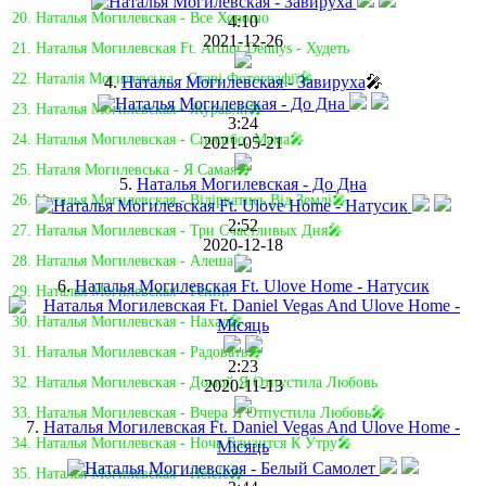
20. Наталья Могилевская - Все Хорошо
4:10
2021-12-26
21. Наталья Могилевская Ft. Arthur Dennys - Худеть
22. Наталія Могилевська - Старі Фотографії🎤
4.
Наталья Могилевская - Завируха
🎤
23. Наталья Могилевская - Журавли🎤
3:24
24. Наталья Могилевская - Спасибо, Мама🎤
2021-05-21
25. Наталя Могилевська - Я Самая🎤
5.
Наталья Могилевская - До Дна
26. Наталья Могилевская - Відірватись Від Землі🎤
2:52
27. Наталья Могилевская - Три Счастливых Дня🎤
2020-12-18
28. Наталья Могилевская - Алеша🎤
6.
Наталья Могилевская Ft. Ulove Home - Натусик
29. Наталья Могилевская - Гении
30. Наталья Могилевская - Нахал🎤
31. Наталья Могилевская - Радовать🎤
2:23
32. Наталья Могилевская - Домой Я Отпустила Любовь
2020-11-13
33. Наталья Могилевская - Вчера Я Отпустила Любовь🎤
7.
Наталья Могилевская Ft. Daniel Vegas And Ulove Home -
34. Наталья Могилевская - Ночь Близится К Утру🎤
Місяць
35. Наталья Могилевская - Helele🎤