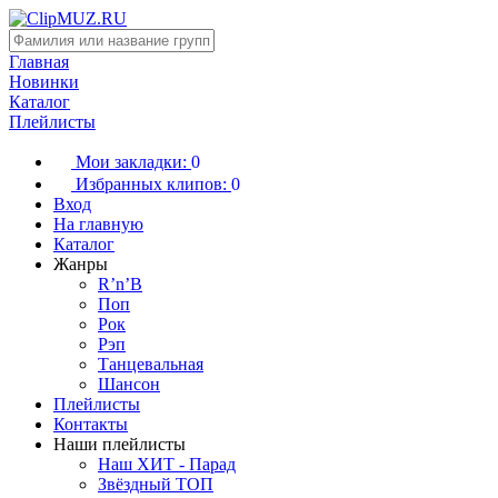
Главная
Новинки
Каталог
Плейлисты
Мои закладки:
0
Избранных клипов:
0
Вход
На главную
Каталог
Жанры
R’n’B
Поп
Рок
Рэп
Танцевальная
Шансон
Плейлисты
Контакты
Наши плейлисты
Наш ХИТ - Парад
Звёздный ТОП