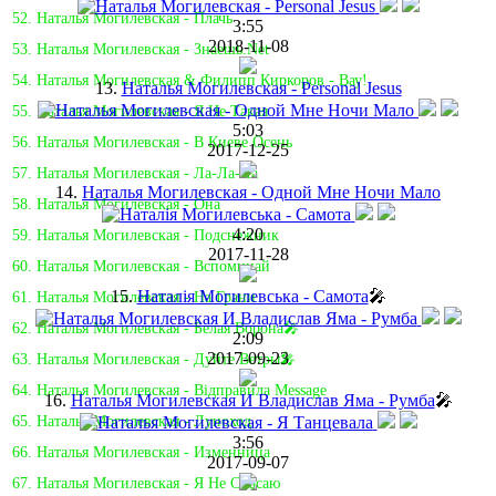
52. Наталья Могилевская - Плачь
3:55
2018-11-08
53. Наталья Могилевская - Знаешь.Net
54. Наталья Могилевская & Филипп Киркоров - Вау!
13.
Наталья Могилевская - Personal Jesus
55. Наталья Могилевская - Я Не Такая
5:03
56. Наталья Могилевская - В Киеве Осень
2017-12-25
57. Наталья Могилевская - Ла-Ла-Ла
14.
Наталья Могилевская - Одной Мне Ночи Мало
58. Наталья Могилевская - Она
4:20
59. Наталья Могилевская - Подснежник
2017-11-28
60. Наталья Могилевская - Вспоминай
15.
Наталія Могилевська - Самота
🎤
61. Наталья Могилевская - На Грани
62. Наталья Могилевская - Белая Ворона🎤
2:09
2017-09-23
63. Наталья Могилевская - Дуйте Ветры🎤
64. Наталья Могилевская - Відправила Message
16.
Наталья Могилевская И Владислав Яма - Румба
🎤
65. Наталья Могилевская - Луноход
3:56
66. Наталья Могилевская - Изменница
2017-09-07
67. Наталья Могилевская - Я Не Спасаю