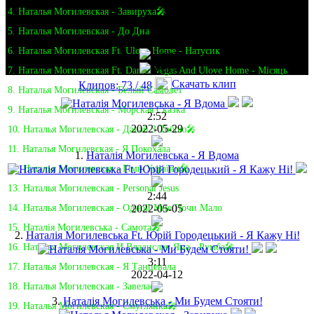
4. Наталья Могилевская - Завируха🎤
5. Наталья Могилевская - До Дна
6. Наталья Могилевская Ft. Ulove Home - Натусик
7. Наталья Могилевская Ft. Daniel Vegas And Ulove Home - Місяць
Скачать клип
Клипов: 73 / 48
8. Наталья Могилевская - Белый Самолет
9. Наталья Могилевская - Морская Сказка
2:52
2022-05-29
10. Наталья Могилевская - Давай З Тобою🎤
11. Наталья Могилевская - Я Покохала
1.
Наталія Могилевська - Я Вдома
12. Наталья Могилевская - Гімн України🎤
13. Наталья Могилевская - Personal Jesus
2:44
2022-05-05
14. Наталья Могилевская - Одной Мне Ночи Мало
15. Наталія Могилевська - Самота🎤
2.
Наталія Могилевська Ft. Юрій Городецький - Я Кажу Ні!
16. Наталья Могилевская И Владислав Яма - Румба🎤
3:11
17. Наталья Могилевская - Я Танцевала
2022-04-12
18. Наталья Могилевская - Завелась
3.
Наталія Могилевська - Ми Будем Стояти!
19. Наталья Могилевская - Смуглянка🎤