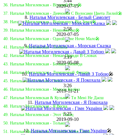
3:44
36. Наталья Могилевская - Вільний Птах🎤
2020-07-15
37. Наталья Могилевская - Девчонка С Волосами Цвета Лилий🎤
8.
Наталья Могилевская - Белый Самолет
38. Наталья Могилевская - Вiдiрватись Вiд Землi🎤
2:58
39. Наталья Могилевская - Немножечко🎤
2020-07-05
40. Наталья Могилевская - Одной Мне Ночи Мало🎤
9.
Наталья Могилевская - Морская Сказка
41. Наталья Могилевская - Любила
42. Наталья Могилевская - Немає Правди В Словах
3:19
2020-05-08
43. Наталья Могилевская - Больше Никогда
44. Наталья Могилевская - Лимоновый Фонарь
10.
Наталья Могилевская - Давай З Тобою
🎤
45. Наталья Могилевская - Зима
3:26
46. Наталья Могилевская - Молода Країна
2019-11-21
47. Наталья Могилевская & Кузьма - Ти Мені Не Даєш
11.
Наталья Могилевская - Я Покохала
48. Наталья Могилевская - Я Весна
3:25
49. Наталья Могилевская - Этот Танец
2019-09-10
50. Наталья Могилевская - Только Я
12.
Наталья Могилевская - Гімн України
🎤
51. Наталья Могилевская - Полюби Меня Такой