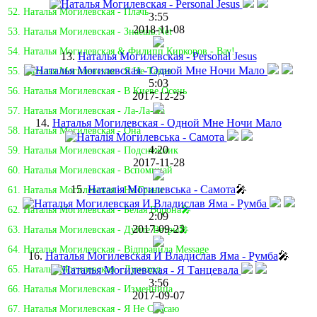
52. Наталья Могилевская - Плачь
3:55
2018-11-08
53. Наталья Могилевская - Знаешь.Net
54. Наталья Могилевская & Филипп Киркоров - Вау!
13.
Наталья Могилевская - Personal Jesus
55. Наталья Могилевская - Я Не Такая
5:03
56. Наталья Могилевская - В Киеве Осень
2017-12-25
57. Наталья Могилевская - Ла-Ла-Ла
14.
Наталья Могилевская - Одной Мне Ночи Мало
58. Наталья Могилевская - Она
4:20
59. Наталья Могилевская - Подснежник
2017-11-28
60. Наталья Могилевская - Вспоминай
15.
Наталія Могилевська - Самота
🎤
61. Наталья Могилевская - На Грани
62. Наталья Могилевская - Белая Ворона🎤
2:09
2017-09-23
63. Наталья Могилевская - Дуйте Ветры🎤
64. Наталья Могилевская - Відправила Message
16.
Наталья Могилевская И Владислав Яма - Румба
🎤
65. Наталья Могилевская - Луноход
3:56
66. Наталья Могилевская - Изменница
2017-09-07
67. Наталья Могилевская - Я Не Спасаю