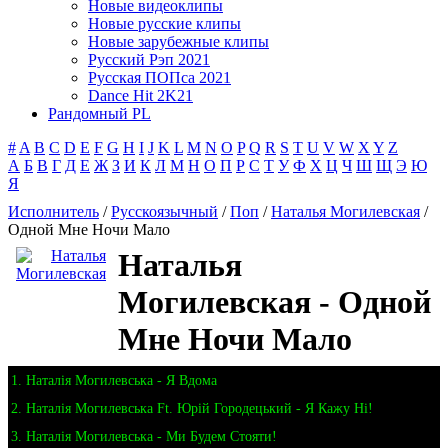
Новые видеоклипы
Новые русские клипы
Новые зарубежные клипы
Русский Рэп 2021
Русская ПОПса 2021
Dance Hit 2K21
Рандомный PL
#
A
B
C
D
E
F
G
H
I
J
K
L
M
N
O
P
Q
R
S
T
U
V
W
X
Y
Z
А
Б
В
Г
Д
Е
Ж
З
И
К
Л
М
Н
О
П
Р
С
Т
У
Ф
Х
Ц
Ч
Ш
Щ
Э
Ю
Я
Исполнитель
/
Русскоязычный
/
Поп
/
Наталья Могилевская
/
Одной Мне Ночи Мало
Наталья
Могилевская - Одной
Мне Ночи Мало
1. Наталія Могилевська - Я Вдома
2. Наталія Могилевська Ft. Юрій Городецький - Я Кажу Ні!
3. Наталія Могилевська - Ми Будем Стояти!