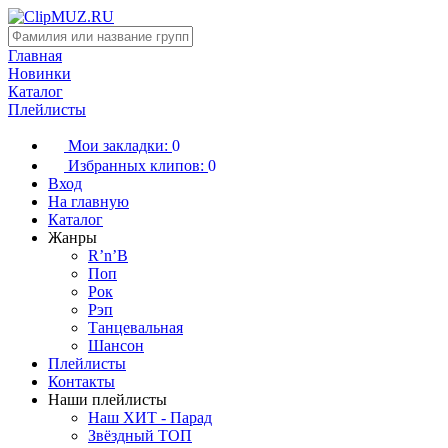
Главная
Новинки
Каталог
Плейлисты
Мои закладки:
0
Избранных клипов:
0
Вход
На главную
Каталог
Жанры
R’n’B
Поп
Рок
Рэп
Танцевальная
Шансон
Плейлисты
Контакты
Наши плейлисты
Наш ХИТ - Парад
Звёздный ТОП