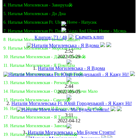
4. Наталья Могилевская - Завируха🎤
5. Наталья Могилевская - До Дна
6. Наталья Могилевская Ft. Ulove Home - Натусик
7. Наталья Могилевская Ft. Daniel Vegas And Ulove Home - Місяць
Скачать клип
Клипов: 73 / 48
8. Наталья Могилевская - Белый Самолет
9. Наталья Могилевская - Морская Сказка
2:52
2022-05-29
10. Наталья Могилевская - Давай З Тобою🎤
11. Наталья Могилевская - Я Покохала
1.
Наталія Могилевська - Я Вдома
12. Наталья Могилевская - Гімн України🎤
13. Наталья Могилевская - Personal Jesus
2:44
2022-05-05
14. Наталья Могилевская - Одной Мне Ночи Мало
15. Наталія Могилевська - Самота🎤
2.
Наталія Могилевська Ft. Юрій Городецький - Я Кажу Ні!
16. Наталья Могилевская И Владислав Яма - Румба🎤
3:11
17. Наталья Могилевская - Я Танцевала
2022-04-12
18. Наталья Могилевская - Завелась
3.
Наталія Могилевська - Ми Будем Стояти!
19. Наталья Могилевская - Смуглянка🎤