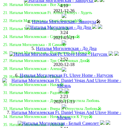
20. Наталья Могилевская - Все Хорошо
4:10
2021-12-26
21. Наталья Могилевская Ft. Arthur Dennys - Худеть
22. Наталія Могилевська - Старі Фотографії🎤
4.
Наталья Могилевская - Завируха
🎤
23. Наталья Могилевская - Журавли🎤
3:24
24. Наталья Могилевская - Спасибо, Мама🎤
2021-05-21
25. Наталя Могилевська - Я Самая🎤
5.
Наталья Могилевская - До Дна
26. Наталья Могилевская - Відірватись Від Землі🎤
2:52
27. Наталья Могилевская - Три Счастливых Дня🎤
2020-12-18
28. Наталья Могилевская - Алеша🎤
6.
Наталья Могилевская Ft. Ulove Home - Натусик
29. Наталья Могилевская - Гении
30. Наталья Могилевская - Нахал🎤
31. Наталья Могилевская - Радовать🎤
2:23
32. Наталья Могилевская - Домой Я Отпустила Любовь
2020-11-13
33. Наталья Могилевская - Вчера Я Отпустила Любовь🎤
7.
Наталья Могилевская Ft. Daniel Vegas And Ulove Home -
34. Наталья Могилевская - Ночь Близится К Утру🎤
Місяць
35. Наталья Могилевская - Helele🎤