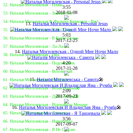
52. Наталья Могилевская - Плачь
3:55
2018-11-08
53. Наталья Могилевская - Знаешь.Net
54. Наталья Могилевская & Филипп Киркоров - Вау!
13.
Наталья Могилевская - Personal Jesus
55. Наталья Могилевская - Я Не Такая
5:03
56. Наталья Могилевская - В Киеве Осень
2017-12-25
57. Наталья Могилевская - Ла-Ла-Ла
14.
Наталья Могилевская - Одной Мне Ночи Мало
58. Наталья Могилевская - Она
4:20
59. Наталья Могилевская - Подснежник
2017-11-28
60. Наталья Могилевская - Вспоминай
15.
Наталія Могилевська - Самота
🎤
61. Наталья Могилевская - На Грани
62. Наталья Могилевская - Белая Ворона🎤
2:09
2017-09-23
63. Наталья Могилевская - Дуйте Ветры🎤
64. Наталья Могилевская - Відправила Message
16.
Наталья Могилевская И Владислав Яма - Румба
🎤
65. Наталья Могилевская - Луноход
3:56
66. Наталья Могилевская - Изменница
2017-09-07
67. Наталья Могилевская - Я Не Спасаю