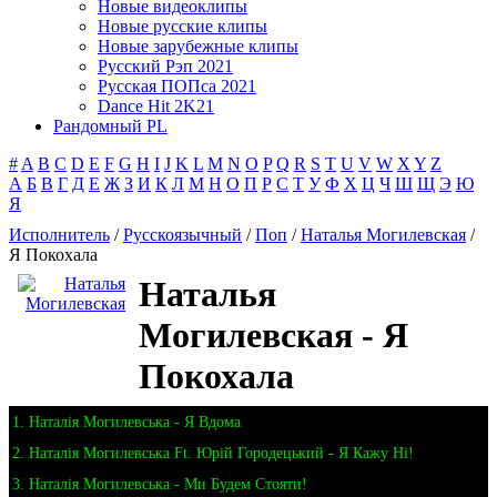
Новые видеоклипы
Новые русские клипы
Новые зарубежные клипы
Русский Рэп 2021
Русская ПОПса 2021
Dance Hit 2K21
Рандомный PL
#
A
B
C
D
E
F
G
H
I
J
K
L
M
N
O
P
Q
R
S
T
U
V
W
X
Y
Z
А
Б
В
Г
Д
Е
Ж
З
И
К
Л
М
Н
О
П
Р
С
Т
У
Ф
Х
Ц
Ч
Ш
Щ
Э
Ю
Я
Исполнитель
/
Русскоязычный
/
Поп
/
Наталья Могилевская
/
Я Покохала
Наталья
Могилевская - Я
Покохала
1. Наталія Могилевська - Я Вдома
2. Наталія Могилевська Ft. Юрій Городецький - Я Кажу Ні!
3. Наталія Могилевська - Ми Будем Стояти!