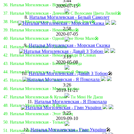
3:44
36. Наталья Могилевская - Вільний Птах🎤
2020-07-15
37. Наталья Могилевская - Девчонка С Волосами Цвета Лилий🎤
8.
Наталья Могилевская - Белый Самолет
38. Наталья Могилевская - Вiдiрватись Вiд Землi🎤
2:58
39. Наталья Могилевская - Немножечко🎤
2020-07-05
40. Наталья Могилевская - Одной Мне Ночи Мало🎤
9.
Наталья Могилевская - Морская Сказка
41. Наталья Могилевская - Любила
42. Наталья Могилевская - Немає Правди В Словах
3:19
2020-05-08
43. Наталья Могилевская - Больше Никогда
44. Наталья Могилевская - Лимоновый Фонарь
10.
Наталья Могилевская - Давай З Тобою
🎤
45. Наталья Могилевская - Зима
3:26
46. Наталья Могилевская - Молода Країна
2019-11-21
47. Наталья Могилевская & Кузьма - Ти Мені Не Даєш
11.
Наталья Могилевская - Я Покохала
48. Наталья Могилевская - Я Весна
3:25
49. Наталья Могилевская - Этот Танец
2019-09-10
50. Наталья Могилевская - Только Я
12.
Наталья Могилевская - Гімн України
🎤
51. Наталья Могилевская - Полюби Меня Такой