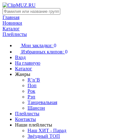
Главная
Новинки
Каталог
Плейлисты
Мои закладки:
0
Избранных клипов:
0
Вход
На главную
Каталог
Жанры
R’n’B
Поп
Рок
Рэп
Танцевальная
Шансон
Плейлисты
Контакты
Наши плейлисты
Наш ХИТ - Парад
Звёздный ТОП