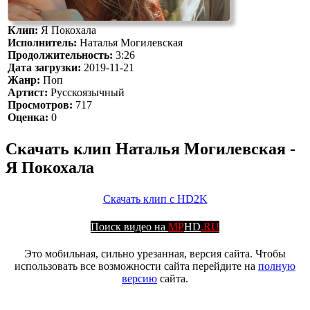
Клип:
Я Покохала
Исполнитель:
Наталья Могилевская
Продолжительность:
3:26
Дата загрузки:
2019-11-21
Жанр:
Поп
Артист:
Русскоязычный
Просмотров:
717
Оценка:
0
Скачать клип Наталья Могилевская -
Я Покохала
Скачать клип с HD2K
Поиск видео на
MP
HD
.RU
Это мобильная, сильно урезанная, версия сайта. Чтобы
использовать все возможности сайта перейдите на
полную
версию
сайта.