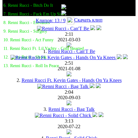
6. Renni Rucci - Bitch Do It
7. Renni Rucci - Fuck Em Up Sis
Скачать клип
Клипов: 13 / 9
8. Renni Rucci - Elevators
9. Renni Rucci - Surgery
2:11
2021-03-03
10. Renni Rucci - Act Funny
11. Renni Rucci Ft. Lil Yachty - Cold Hearted
1.
Renni Rucci - Can'T Be
12. Renni Rucci - Shook
2:51
13. Renni Rucci - Roll In Peace
2021-01-08
2.
Renni Rucci Ft. Kevin Gates - Hands On Ya Knees
2:04
2020-09-03
3.
Renni Rucci - Bag Talk
3:13
2020-07-22