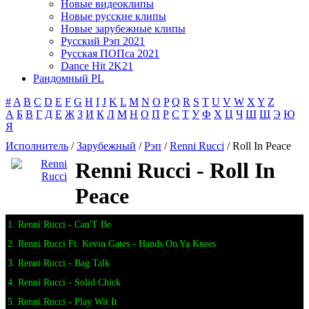
Новые видеоклипы
Новые русские клипы
Новые зарубежные клипы
Русский Рэп 2021
Русская ПОПса 2021
Dance Hit 2K21
Рандомный PL
#
A
B
C
D
E
F
G
H
I
J
K
L
M
N
O
P
Q
R
S
T
U
V
W
X
Y
Z
А
Б
В
Г
Д
Е
Ж
З
И
К
Л
М
Н
О
П
Р
С
Т
У
Ф
Х
Ц
Ч
Ш
Щ
Э
Ю
Я
Исполнитель
/
Зарубежный
/
Рэп
/
Renni Rucci
/ Roll In Peace
Renni Rucci - Roll In
Peace
1. Renni Rucci - Can'T Be
2. Renni Rucci Ft. Kevin Gates - Hands On Ya Knees
3. Renni Rucci - Bag Talk
4. Renni Rucci - Solid Chick
5. Renni Rucci - Play Wit It