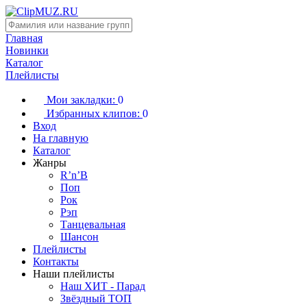
Главная
Новинки
Каталог
Плейлисты
Мои закладки:
0
Избранных клипов:
0
Вход
На главную
Каталог
Жанры
R’n’B
Поп
Рок
Рэп
Танцевальная
Шансон
Плейлисты
Контакты
Наши плейлисты
Наш ХИТ - Парад
Звёздный ТОП