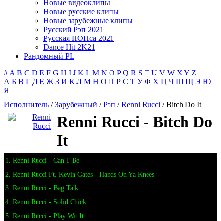
Новые видеоклипы
Новые русские клипы
Новые зарубежные клипы
Русский Рэп 2021
Русская ПОПса 2021
Dance Hit 2K21
Рандомный PL
#
A
B
C
D
E
F
G
H
I
J
K
L
M
N
O
P
Q
R
S
T
U
V
W
X
Y
Z
А
Б
В
Г
Д
Е
Ж
З
И
К
Л
М
Н
О
П
Р
С
Т
У
Ф
Х
Ц
Ч
Ш
Щ
Э
Ю
Я
Исполнитель
/
Зарубежный
/
Рэп
/
Renni Rucci
/ Bitch Do It
Renni Rucci - Bitch Do
It
1. Renni Rucci - Can'T Be
2. Renni Rucci Ft. Kevin Gates - Hands On Ya Knees
3. Renni Rucci - Bag Talk
4. Renni Rucci - Solid Chick
5. Renni Rucci - Play Wit It