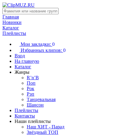
Главная
Новинки
Каталог
Плейлисты
Мои закладки:
0
Избранных клипов:
0
Вход
На главную
Каталог
Жанры
R’n’B
Поп
Рок
Рэп
Танцевальная
Шансон
Плейлисты
Контакты
Наши плейлисты
Наш ХИТ - Парад
Звёздный ТОП