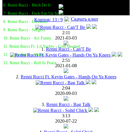
6. Renni Rucci - Bitch Do It
7. Renni Rucci - Fuck Em Up Sis
Скачать клип
Клипов: 13 / 9
8. Renni Rucci - Elevators
9. Renni Rucci - Surgery
2:11
2021-03-03
10. Renni Rucci - Act Funny
11. Renni Rucci Ft. Lil Yachty - Cold Hearted
1.
Renni Rucci - Can'T Be
12. Renni Rucci - Shook
2:51
13. Renni Rucci - Roll In Peace
2021-01-08
2.
Renni Rucci Ft. Kevin Gates - Hands On Ya Knees
2:04
2020-09-03
3.
Renni Rucci - Bag Talk
3:13
2020-07-22